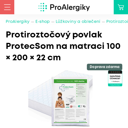
ProAlergiky
E-shop
Lůžkoviny a oblečení
Protirozt
Protiroztočový povlak
ProtecSom na matraci 100
× 200 × 22 cm
Doprava zdarma