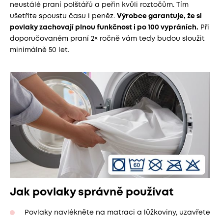
neustálé praní polštářů a peřin kvůli roztočům. Tím
ušetříte spoustu času i peněz.
Výrobce garantuje, že si
povlaky zachovají plnou funkčnost i po 100 vypráních.
Při
doporučovaném praní 2× ročně vám tedy budou sloužit
minimálně 50 let.
Jak povlaky správně používat
Povlaky navlékněte na matraci a lůžkoviny, uzavřete