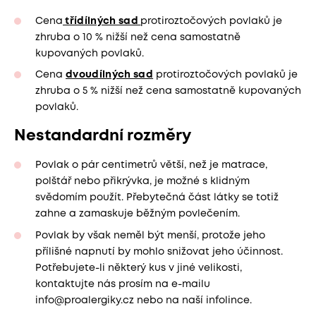
Cena
třídílných sad
protiroztočových povlaků je
zhruba o 10 % nižší než cena samostatně
kupovaných povlaků.
Cena
dvoudílných sad
protiroztočových povlaků je
zhruba o 5 % nižší než cena samostatně kupovaných
povlaků.
Nestandardní rozměry
Povlak o pár centimetrů větší, než je matrace,
polštář nebo přikrývka, je možné s klidným
svědomím použít. Přebytečná část látky se totiž
zahne a zamaskuje běžným povlečením.
Povlak by však neměl být menší, protože jeho
přílišné napnutí by mohlo snižovat jeho účinnost.
Potřebujete-li některý kus v jiné velikosti,
kontaktujte nás prosím na e-mailu
info@proalergiky.cz nebo na naší infolince.