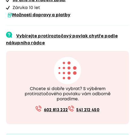
30 dnů
na vrácení zboží
Záruka 10 let
Možnosti dopravy a platby
Vybírejte protiroztočový povlak chytře podle
nákupního rádce
Chcete si dobře vybrat? S výběrem
protiroztočového povlaku vám odborně
poradíme.
602 813 222
541 212 450