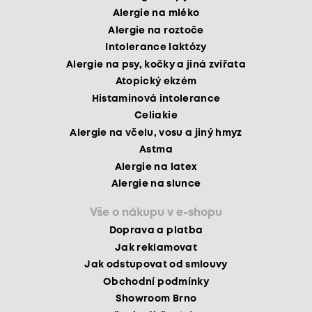
Alergie na mléko
Alergie na roztoče
Intolerance laktózy
Alergie na psy, kočky a jiná zvířata
Atopický ekzém
Histaminová intolerance
Celiakie
Alergie na včelu, vosu a jiný hmyz
Astma
Alergie na latex
Alergie na slunce
Vše o nákupu v e-shopu
Doprava a platba
Jak reklamovat
Jak odstupovat od smlouvy
Obchodní podmínky
Showroom Brno