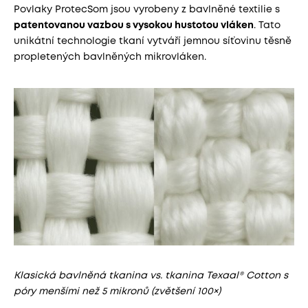
Povlaky ProtecSom jsou vyrobeny z bavlněné textilie s
patentovanou vazbou s vysokou hustotou vláken
. Tato
unikátní technologie tkaní vytváří jemnou síťovinu těsně
propletených bavlněných mikrovláken.
Klasická bavlněná tkanina vs. tkanina Texaal® Cotton s
póry menšími než 5 mikronů (zvětšení 100×)