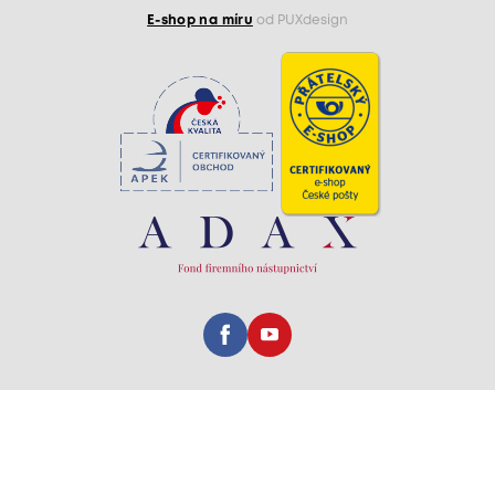
E-shop na míru
od PUXdesign