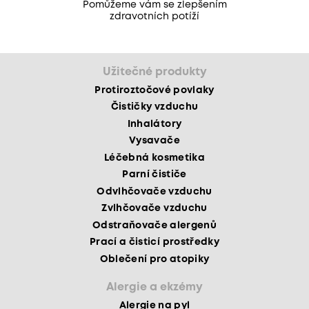
Pomůžeme vám se zlepšením
zdravotních potíží
Užitečné produkty
Protiroztočové povlaky
Čističky vzduchu
Inhalátory
Vysavače
Léčebná kosmetika
Parní čističe
Odvlhčovače vzduchu
Zvlhčovače vzduchu
Odstraňovače alergenů
Prací a čisticí prostředky
Oblečení pro atopiky
Alergie a ekzémy
Alergie na pyl