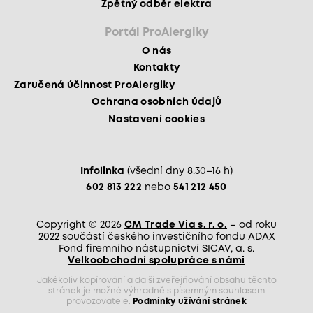
Zpětný odběr elektra
Portál ProAlergiky
O nás
Kontakty
Zaručená účinnost ProAlergiky
Ochrana osobních údajů
Nastavení cookies
Infolinka
(všední dny 8.30–16 h)
602 813 222
nebo
541 212 450
Copyright © 2026
CM Trade Via s. r. o.
– od roku
2022 součástí českého investičního fondu ADAX
Fond firemního nástupnictví SICAV, a. s.
Velkoobchodní spolupráce s námi
Jakékoliv kopírování a další zveřejňování obsahu těchto
stránek je možné výhradně s písemným souhlasem
provozovatele.
Podmínky užívání stránek