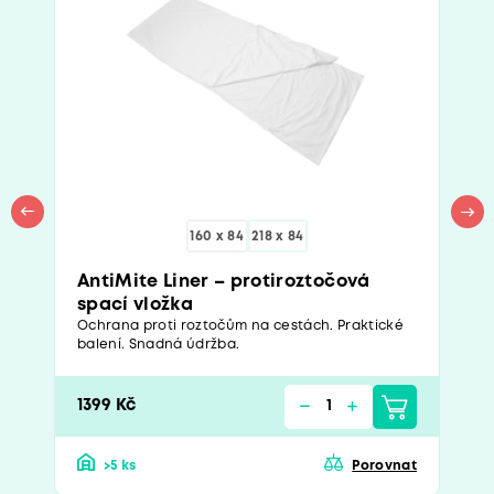
160 x 84
218 x 84
AntiMite Liner – protiroztočová
spací vložka
Ochrana proti roztočům na cestách. Praktické
balení. Snadná údržba.
1399 Kč
>5 ks
Porovnat