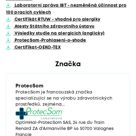
Laboratorní zpráva IBT - nezměněná účinnost pro
100 pracích cyklech
Certifikát RTUW - vhodné pro alergiky
Atesty Státního zdravotního ústavu
Výsledky studie na alergicích (anglicky)
ProtecSom-Prohlaseni-o-shode
Certifikat-OEKO-TEX
Značka
ProtecSom
ProtecSom je francouzská značka
specializující se na výrobu zdravotnických
prostředků, zejména...
OptimHal-ProtecSom SAS, 24 rue du Train
Renard ZA d’Armanville BP 46 50700 Valognes
Francie