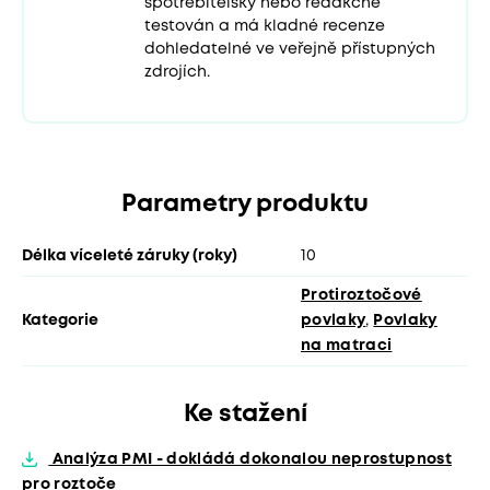
spotřebitelsky nebo redakčně
testován a má kladné recenze
dohledatelné ve veřejně přístupných
zdrojích.
Parametry produktu
Délka víceleté záruky (roky)
10
Protiroztočové
Kategorie
povlaky
,
Povlaky
na matraci
Ke stažení
Analýza PMI - dokládá dokonalou neprostupnost
pro roztoče