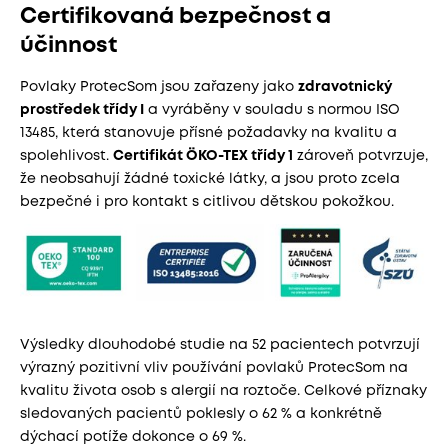
Certifikovaná bezpečnost a
účinnost
Povlaky ProtecSom jsou zařazeny jako
zdravotnický
prostředek třídy I
a vyráběny v souladu s normou ISO
13485, která stanovuje přísné požadavky na kvalitu a
spolehlivost.
Certifikát ÖKO-TEX třídy 1
zároveň potvrzuje,
že neobsahují žádné toxické látky, a jsou proto zcela
bezpečné i pro kontakt s citlivou dětskou pokožkou.
Výsledky dlouhodobé studie na 52 pacientech potvrzují
výrazný pozitivní vliv používání povlaků ProtecSom na
kvalitu života osob s alergií na roztoče. Celkové příznaky
sledovaných pacientů poklesly o 62 % a konkrétně
dýchací potíže dokonce o 69 %.