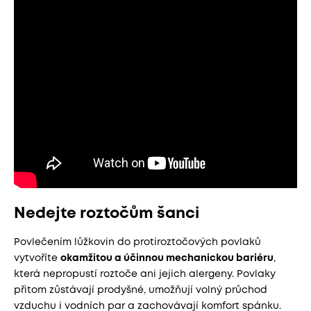
Nedejte roztočům šanci
Povlečením lůžkovin do protiroztočových povlaků
vytvoříte
okamžitou a účinnou mechanickou bariéru
,
která nepropustí roztoče ani jejich alergeny. Povlaky
přitom zůstávají prodyšné, umožňují volný průchod
vzduchu i vodních par a zachovávají komfort spánku.