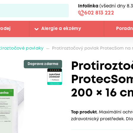
Infolinka
(všední dny 8.3
602 813 222
rodej
Alergie a ekzémy
Porad
tiroztočové povlaky
Protiroztočový povlak ProtecSom na m
Protirozt
Doprava zdarma
ProtecSom
200 × 16 c
Top produkt
. Maximální ochr
zdravotnický prostředek. Dlo