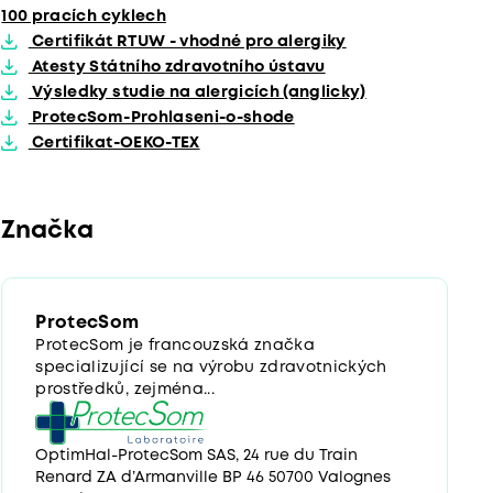
100 pracích cyklech
Certifikát RTUW - vhodné pro alergiky
Atesty Státního zdravotního ústavu
Výsledky studie na alergicích (anglicky)
ProtecSom-Prohlaseni-o-shode
Certifikat-OEKO-TEX
Značka
ProtecSom
ProtecSom je francouzská značka
specializující se na výrobu zdravotnických
prostředků, zejména...
OptimHal-ProtecSom SAS, 24 rue du Train
Renard ZA d’Armanville BP 46 50700 Valognes