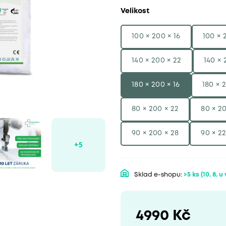
Velikost
100 × 200 × 16
100 × 
140 × 200 × 22
140 × 
180 × 200 × 16
180 × 
80 × 200 × 22
80 × 20
90 × 200 × 28
90 × 22
Sklad e-shopu:
>5 ks
(10. 8. u
4990 Kč