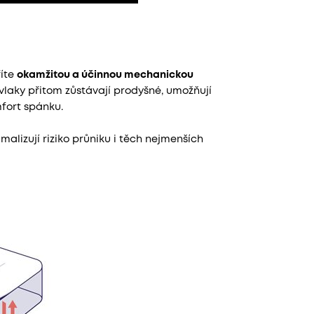
říte
okamžitou a účinnou mechanickou
ovlaky přitom zůstávají prodyšné, umožňují
fort spánku.
imalizují riziko průniku i těch nejmenších