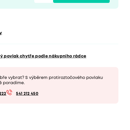
y
vý povlak chytře podle nákupního rádce
obře vybrat? S výběrem protiroztočového povlaku
ě poradíme.
222
541 212 450