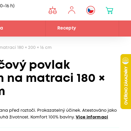
0–16 h)
na
Recepty
atraci 180 × 200 × 16 cm
očový povlak
 na matraci 180 ×
m
ana před roztoči. Prokazatelný účinek. Atestováno jako
uhá životnost. Komfort 100% bavlny.
Více informací