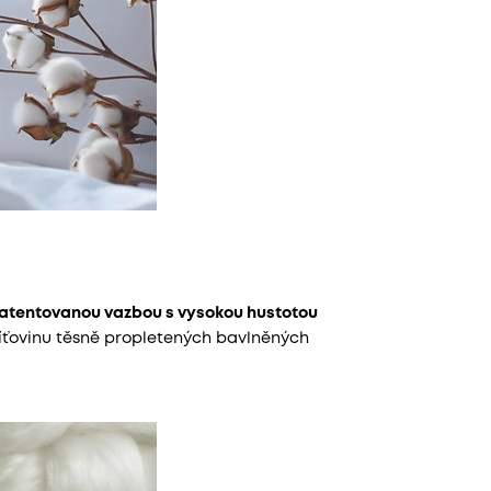
atentovanou vazbou s vysokou hustotou
 síťovinu těsně propletených bavlněných