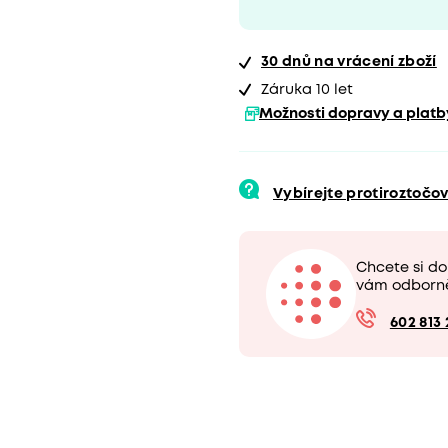
30 dnů
na vrácení zboží
Záruka 10 let
Možnosti dopravy a platb
Vybírejte protiroztočo
Chcete si d
vám odborn
602 813 