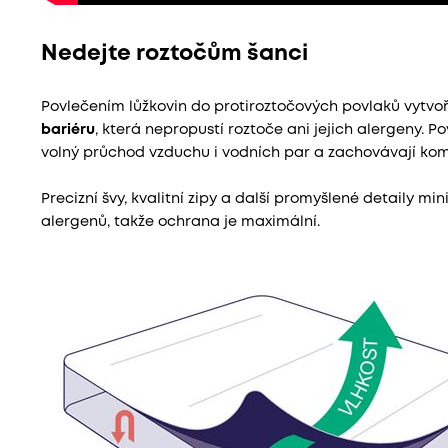
Nedejte roztočům šanci
Povlečením lůžkovin do protiroztočových povlaků vytvo
bariéru
, která nepropustí roztoče ani jejich alergeny. P
volný průchod vzduchu i vodních par a zachovávají kom
Precizní švy, kvalitní zipy a další promyšlené detaily min
alergenů, takže ochrana je maximální.