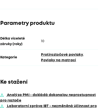
Parametry produktu
Délka víceleté
10
záruky (roky)
Protiroztočové povlaky
,
Kategorie
Povlaky na matraci
Ke stažení
Analýza PMI - dokládá dokonalou neprostupnost
pro roztoče
Laboratorní zpráva IBT - nezměněná účinnost pro