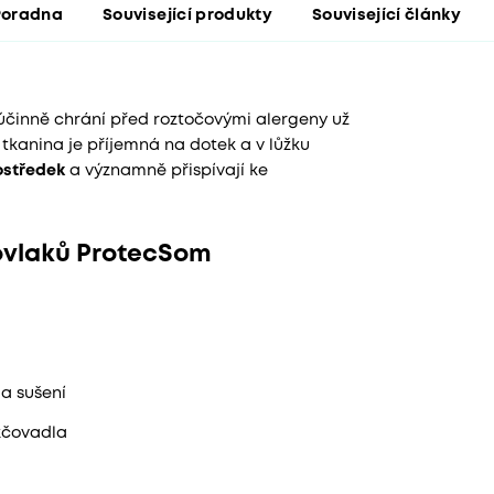
Poradna
Související produkty
Související články
účinně chrání před roztočovými alergeny už
tkanina je příjemná na dotek a v lůžku
ostředek
a významně přispívají ke
povlaků ProtecSom
 a sušení
kčovadla