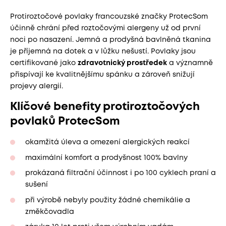
Protiroztočové povlaky francouzské značky ProtecSom
účinně chrání před roztočovými alergeny už od první
noci po nasazení. Jemná a prodyšná bavlněná tkanina
je příjemná na dotek a v lůžku nešustí. Povlaky jsou
certifikované jako
zdravotnický prostředek
a významně
přispívají ke kvalitnějšímu spánku a zároveň snižují
projevy alergií.
Klíčové benefity protiroztočových
povlaků ProtecSom
okamžitá úleva a omezení alergických reakcí
maximální komfort a prodyšnost 100% bavlny
prokázaná filtrační účinnost i po 100 cyklech praní a
sušení
při výrobě nebyly použity žádné chemikálie a
změkčovadla