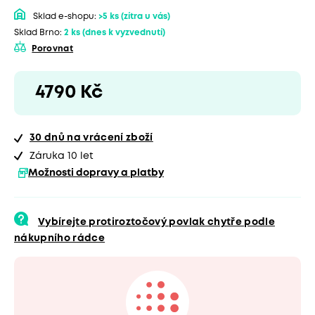
Sklad e-shopu:
>5 ks
(zítra u vás)
Sklad Brno:
2 ks
(dnes k vyzvednutí)
Porovnat
4790 Kč
30 dnů
na vrácení zboží
Záruka 10 let
Možnosti dopravy a platby
Vybírejte protiroztočový povlak chytře podle
nákupního rádce