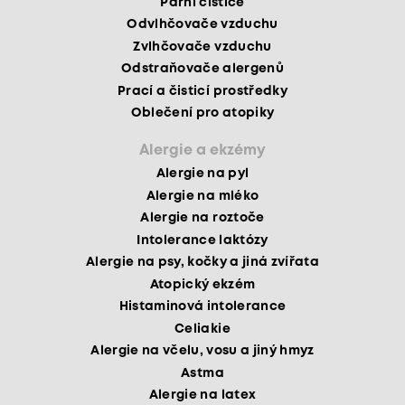
Parní čističe
Odvlhčovače vzduchu
Zvlhčovače vzduchu
Odstraňovače alergenů
Prací a čisticí prostředky
Oblečení pro atopiky
Alergie a ekzémy
Alergie na pyl
Alergie na mléko
Alergie na roztoče
Intolerance laktózy
Alergie na psy, kočky a jiná zvířata
Atopický ekzém
Histaminová intolerance
Celiakie
Alergie na včelu, vosu a jiný hmyz
Astma
Alergie na latex