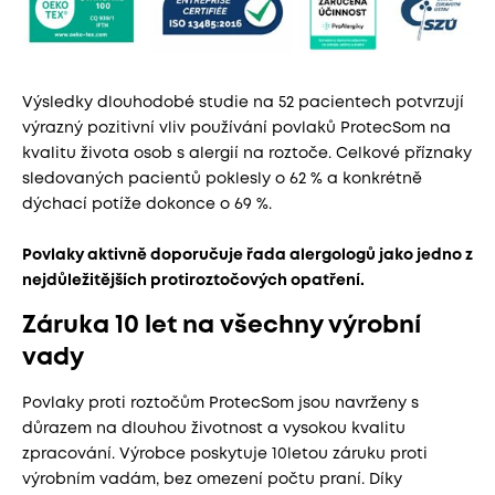
Výsledky dlouhodobé studie na 52 pacientech potvrzují
výrazný pozitivní vliv používání povlaků ProtecSom na
kvalitu života osob s alergií na roztoče. Celkové příznaky
sledovaných pacientů poklesly o 62 % a konkrétně
dýchací potíže dokonce o 69 %.
Povlaky aktivně doporučuje řada alergologů jako jedno z
nejdůležitějších protiroztočových opatření.
Záruka 10 let na všechny výrobní
vady
Povlaky proti roztočům ProtecSom jsou navrženy s
důrazem na dlouhou životnost a vysokou kvalitu
zpracování. Výrobce poskytuje 10letou záruku proti
výrobním vadám, bez omezení počtu praní. Díky