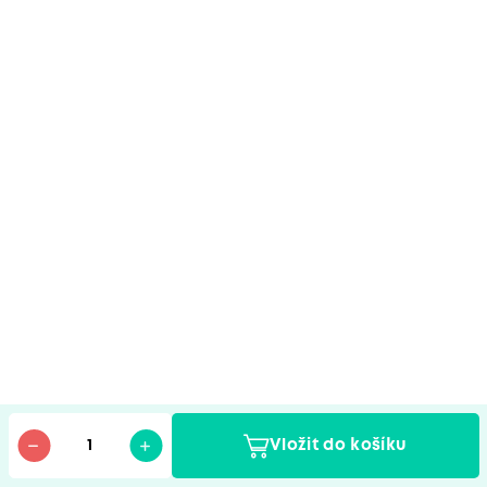
Zůstaňme v kontaktu!
Odebírejte náš newsletter se slevami,
novinkami a radami.
Souhlasíte se
zpracováním osobních údajů
Odebírat
Vložit do košíku