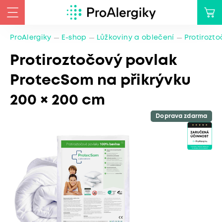
ProAlergiky
E-shop
Lůžkoviny a oblečení
Protirozt
Protiroztočový povlak
ProtecSom na přikrývku
200 × 200 cm
Doprava zdarma