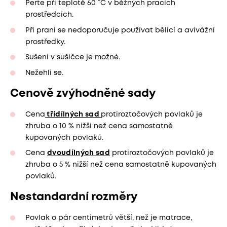
Perte při teplotě 60 °C v běžných pracích
prostředcích.
Při praní se nedoporučuje používat bělicí a avivážní
prostředky.
Sušení v sušičce je možné.
Nežehlí se.
Cenově zvýhodněné sady
Cena
třídílných sad
protiroztočových povlaků je
zhruba o 10 % nižší než cena samostatně
kupovaných povlaků.
Cena
dvoudílných sad
protiroztočových povlaků je
zhruba o 5 % nižší než cena samostatně kupovaných
povlaků.
Nestandardní rozměry
Povlak o pár centimetrů větší, než je matrace,