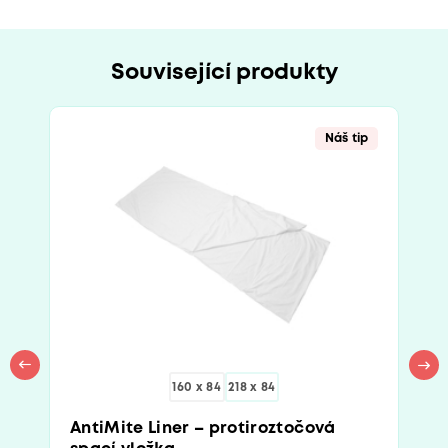
Související produkty
Náš tip
160 x 84
218 x 84
AntiMite Liner – protiroztočová