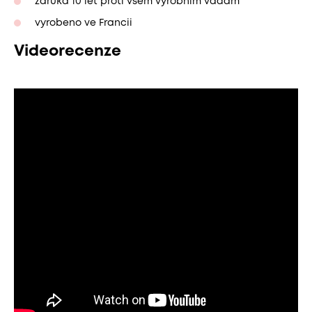
záruka 10 let proti všem výrobním vadám
vyrobeno ve Francii
Videorecenze