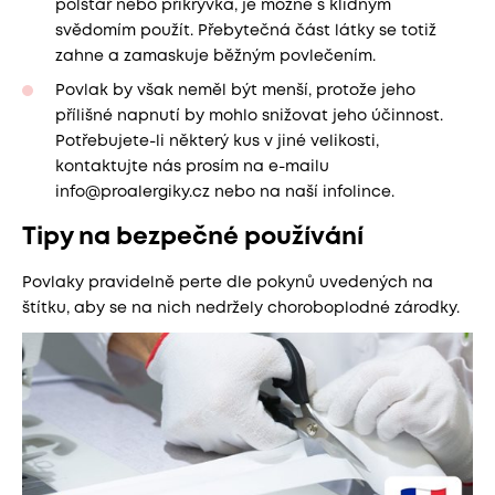
polštář nebo přikrývka, je možné s klidným
svědomím použít. Přebytečná část látky se totiž
zahne a zamaskuje běžným povlečením.
Povlak by však neměl být menší, protože jeho
přílišné napnutí by mohlo snižovat jeho účinnost.
Potřebujete-li některý kus v jiné velikosti,
kontaktujte nás prosím na e-mailu
info@proalergiky.cz nebo na naší infolince.
Tipy na bezpečné používání
Povlaky pravidelně perte dle pokynů uvedených na
štítku, aby se na nich nedržely choroboplodné zárodky.