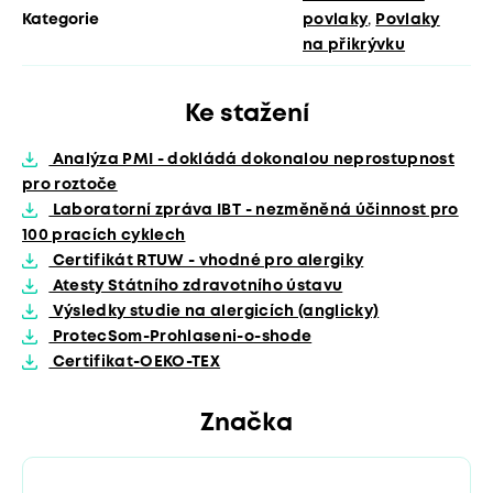
Kategorie
povlaky
,
Povlaky
na přikrývku
Ke stažení
Analýza PMI - dokládá dokonalou neprostupnost
pro roztoče
Laboratorní zpráva IBT - nezměněná účinnost pro
100 pracích cyklech
Certifikát RTUW - vhodné pro alergiky
Atesty Státního zdravotního ústavu
Výsledky studie na alergicích (anglicky)
ProtecSom-Prohlaseni-o-shode
Certifikat-OEKO-TEX
Značka