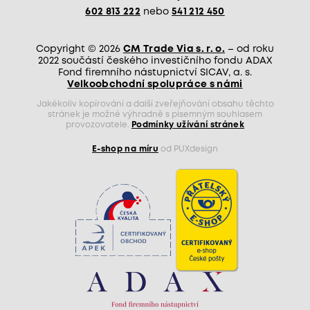
602 813 222
nebo
541 212 450
Copyright © 2026
CM Trade Via s. r. o.
– od roku
2022 součástí českého investičního fondu ADAX
Fond firemního nástupnictví SICAV, a. s.
Velkoobchodní spolupráce s námi
Jakékoliv kopírování a další zveřejňování obsahu těchto
stránek je možné výhradně s písemným souhlasem
provozovatele.
Podmínky užívání stránek
E-shop na míru
od PUXdesign