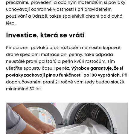
preciznímu provedení a odolným materiálům si povlaky
uchovávají ochranné vlastnosti i při pravidelném
používání a údržbě, takže spolehlivě chrání po dlouhá
léta.
Investice, která se vrátí
Při pořízení povlaků proti roztočům nemusíte kupovat
drahé speciální matrace ani peřiny. Také odpadá
neustálé praní polštářů a peřin kvůli roztočům. Tím
ušetříte spoustu času i peněz.
Výrobce garantuje, že si
povlaky zachovají plnou funkčnost i po 100 vypráních.
Při
doporučovaném praní 2× ročně vám tedy budou sloužit
minimálně 50 let.