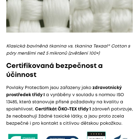
Klasická bavlněná tkanina vs. tkanina Texaal® Cotton s
póry menšími než 5 mikronů (zvětšení 100×)
Certifikovaná bezpečnost a
účinnost
Povlaky ProtecSom jsou zařazeny jako
zdravotnický
prostředek třídy I
a vyráběny v souladu s normou ISO
13485, která stanovuje přísné požadavky na kvalitu a
spolehlivost.
Certifikát ÖKO-TEX třídy 1
zároveň potvrzuje,
že neobsahují žádné toxické látky, a jsou proto zcela
bezpečné i pro kontakt s citlivou dětskou pokožkou.