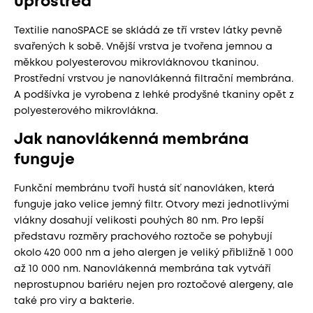
uprostřed
Textilie nanoSPACE se skládá ze tří vrstev látky pevně
svařených k sobě. Vnější vrstva je tvořena jemnou a
měkkou polyesterovou mikrovláknovou tkaninou.
Prostřední vrstvou je nanovlákenná filtrační membrána.
A podšívka je vyrobena z lehké prodyšné tkaniny opět z
polyesterového mikrovlákna.
Jak nanovlákenná membrána
funguje
Funkční membránu tvoří hustá síť nanovláken, která
funguje jako velice jemný filtr. Otvory mezi jednotlivými
vlákny dosahují velikosti pouhých 80 nm. Pro lepší
představu rozměry prachového roztoče se pohybují
okolo 420 000 nm a jeho alergen je veliký přibližně 1 000
až 10 000 nm. Nanovlákenná membrána tak vytváří
neprostupnou bariéru nejen pro roztočové alergeny, ale
také pro viry a bakterie.