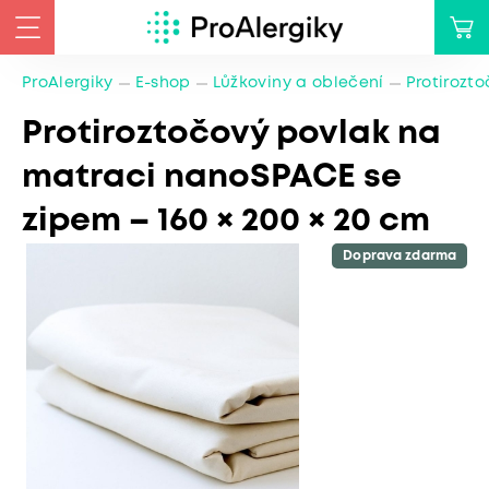
ProAlergiky
E-shop
Lůžkoviny a oblečení
Protirozt
Protiroztočový povlak na
matraci nanoSPACE se
zipem – 160 × 200 × 20 cm
Doprava zdarma