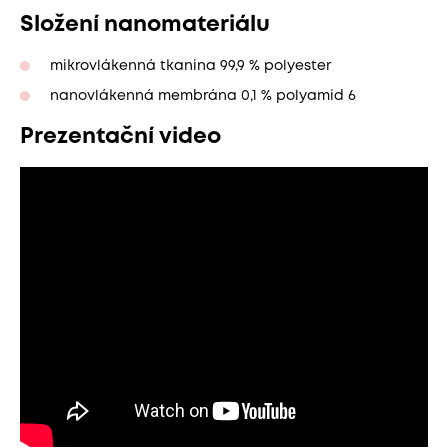
Složení nanomateriálu
mikrovlákenná tkanina 99,9 % polyester
nanovlákenná membrána 0,1 % polyamid 6
Prezentační video