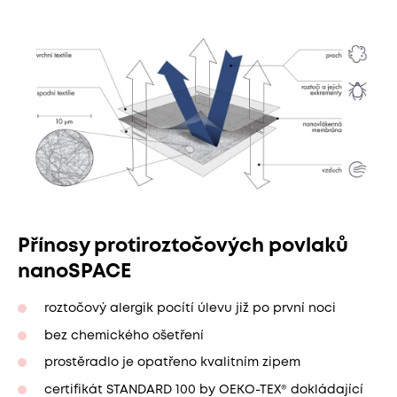
Přínosy protiroztočových povlaků
nanoSPACE
roztočový alergik pocítí úlevu již po první noci
bez chemického ošetření
prostěradlo je opatřeno kvalitním zipem
certifikát STANDARD 100 by OEKO-TEX® dokládající