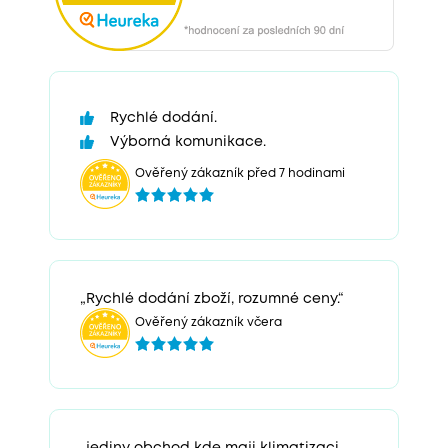
Rychlé dodání.
Výborná komunikace.
Ověřený zákazník před 7 hodinami
„Rychlé dodání zboží, rozumné ceny.“
Ověřený zákazník včera
„jediny obchod kde maji klimatizaci