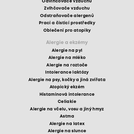
Odvlhčovače vzduchu
Zvlhčovače vzduchu
Odstraňovače alergenů
Prací a čisticí prostředky
Oblečení pro atopiky
Alergie a ekzémy
Alergie na pyl
Alergie na mléko
Alergie na roztoče
Intolerance laktózy
Alergie na psy, kočky a jiná zvířata
Atopický ekzém
Histaminová intolerance
Celiakie
Alergie na včelu, vosu a jiný hmyz
Astma
Alergie na latex
Alergie na slunce