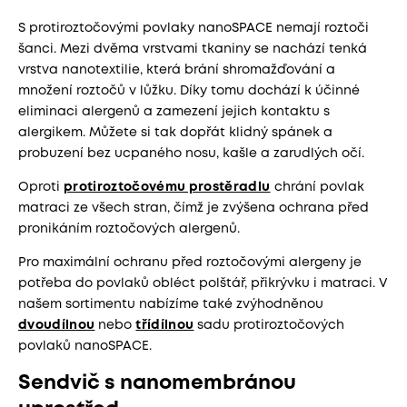
S protiroztočovými povlaky nanoSPACE nemají roztoči
šanci. Mezi dvěma vrstvami tkaniny se nachází tenká
vrstva nanotextilie, která brání shromažďování a
množení roztočů v lůžku. Díky tomu dochází k účinné
eliminaci alergenů a zamezení jejich kontaktu s
alergikem. Můžete si tak dopřát klidný spánek a
probuzení bez ucpaného nosu, kašle a zarudlých očí.
Oproti
protiroztočovému prostěradlu
chrání povlak
matraci ze všech stran, čímž je zvýšena ochrana před
pronikáním roztočových alergenů.
Pro maximální ochranu před roztočovými alergeny je
potřeba do povlaků obléct polštář, přikrývku i matraci. V
našem sortimentu nabízíme také zvýhodněnou
dvoudílnou
nebo
třídílnou
sadu protiroztočových
povlaků nanoSPACE.
Sendvič s nanomembránou