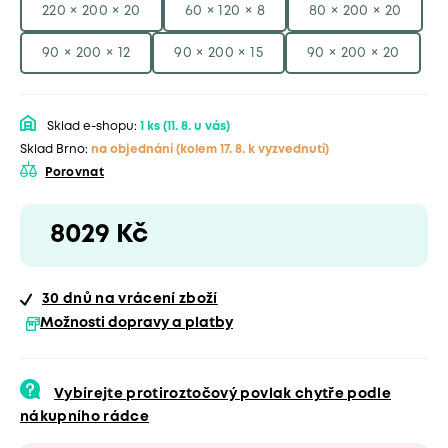
220 × 200 × 20
60 × 120 × 8
80 × 200 × 20
90 × 200 × 12
90 × 200 × 15
90 × 200 × 20
Sklad e-shopu:
1 ks
(11. 8. u vás)
Sklad Brno:
na objednání
(kolem 17. 8. k vyzvednutí)
Porovnat
8029 Kč
30 dnů
na vrácení zboží
Možnosti dopravy a platby
Vybírejte protiroztočový povlak chytře podle
nákupního rádce