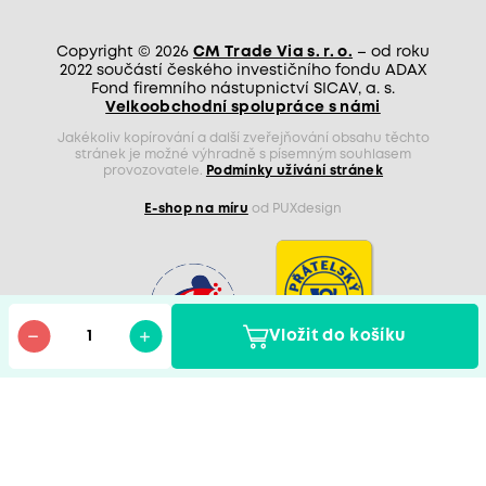
Copyright © 2026
CM Trade Via s. r. o.
– od roku
2022 součástí českého investičního fondu ADAX
Fond firemního nástupnictví SICAV, a. s.
Velkoobchodní spolupráce s námi
Jakékoliv kopírování a další zveřejňování obsahu těchto
stránek je možné výhradně s písemným souhlasem
provozovatele.
Podmínky užívání stránek
E-shop na míru
od PUXdesign
Vložit do košíku