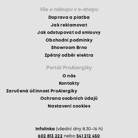
Vše o nákupu v e-shopu
Doprava a platba
Jak reklamovat
Jak odstupovat od smlouvy
Obchodní podmínky
Showroom Brno
Zpětný odběr elektra
Portál ProAlergiky
O nás
Kontakty
Zaručená účinnost ProAlergiky
Ochrana osobních údajů
Nastavení cookies
Infolinka
(všední dny 8.30–16 h)
602 813 222
nebo
541 212 450