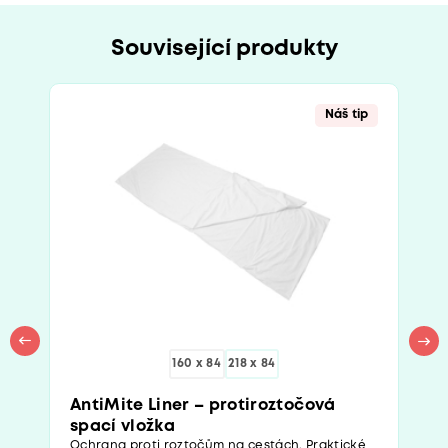
Související produkty
Náš tip
160 x 84
218 x 84
AntiMite Liner – protiroztočová
spací vložka
Ochrana proti roztočům na cestách. Praktické