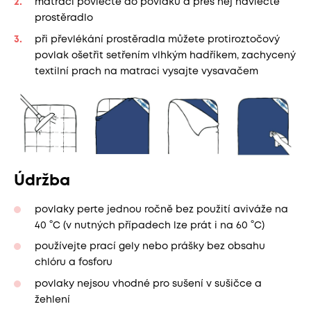
matraci povlečte do povlaku a přes něj navlečte
prostěradlo
při převlékání prostěradla můžete protiroztočový
povlak ošetřit setřením vlhkým hadříkem, zachycený
textilní prach na matraci vysajte vysavačem
Údržba
povlaky perte jednou ročně bez použití aviváže na
40 °C (v nutných případech lze prát i na 60 °C)
používejte prací gely nebo prášky bez obsahu
chlóru a fosforu
povlaky nejsou vhodné pro sušení v sušičce a
žehlení