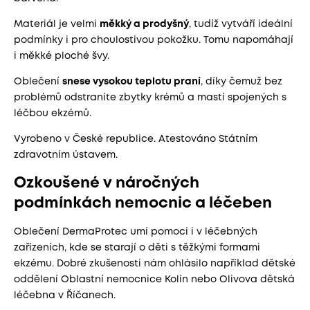
Materiál je velmi
měkký a prodyšný
, tudíž vytváří ideální
podmínky i pro choulostivou pokožku. Tomu napomáhají
i měkké ploché švy.
Oblečení
snese vysokou teplotu praní
, díky čemuž bez
problémů odstraníte zbytky krémů a mastí spojených s
léčbou ekzémů.
Vyrobeno v České republice. Atestováno Státním
zdravotním ústavem.
Ozkoušené v náročných
podmínkách nemocnic a léčeben
Oblečení DermaProtec umí pomoci i v léčebných
zařízeních, kde se starají o děti s těžkými formami
ekzému. Dobré zkušenosti nám ohlásilo například dětské
oddělení Oblastní nemocnice Kolín nebo Olivova dětská
léčebna v Říčanech.