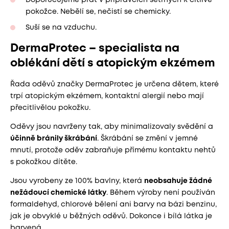
Doporučujeme prát v přípravcích šetrných k citlivé
pokožce. Nebělí se, nečistí se chemicky.
Suší se na vzduchu.
DermaProtec – specialista na
oblékání dětí s atopickým ekzémem
Řada oděvů značky DermaProtec je určena dětem, které
trpí atopickým ekzémem, kontaktní alergií nebo mají
přecitlivělou pokožku.
Oděvy jsou navrženy tak, aby minimalizovaly svědění a
účinně bránily škrábání
. Škrábání se změní v jemné
mnutí, protože oděv zabraňuje přímému kontaktu nehtů
s pokožkou dítěte.
Jsou vyrobeny ze 100% bavlny, která
neobsahuje žádné
nežádoucí chemické látky
. Během výroby není používán
formaldehyd, chlorové bělení ani barvy na bázi benzinu,
jak je obvyklé u běžných oděvů. Dokonce i bílá látka je
barvená.