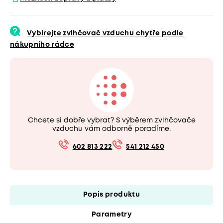
Vybírejte zvlhčovač vzduchu chytře podle
nákupního rádce
Chcete si dobře vybrat? S výběrem zvlhčovače
vzduchu vám odborně poradíme.
602 813 222
541 212 450
Popis produktu
Parametry