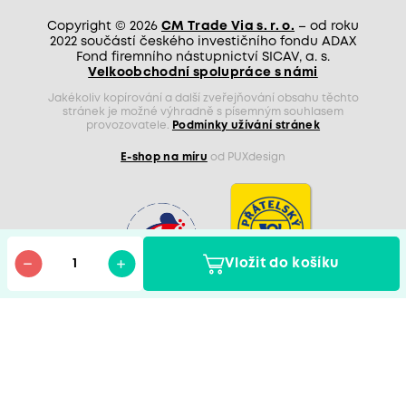
Copyright © 2026
CM Trade Via s. r. o.
– od roku
2022 součástí českého investičního fondu ADAX
Fond firemního nástupnictví SICAV, a. s.
Velkoobchodní spolupráce s námi
Jakékoliv kopírování a další zveřejňování obsahu těchto
stránek je možné výhradně s písemným souhlasem
provozovatele.
Podmínky užívání stránek
E-shop na míru
od PUXdesign
Vložit do košíku