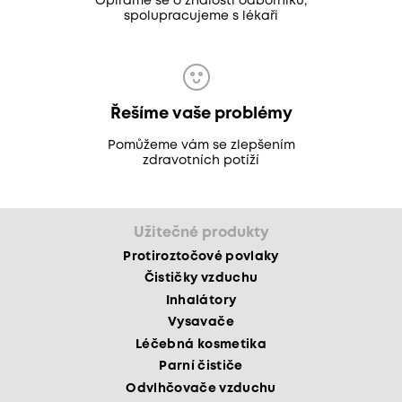
Opíráme se o znalosti odborníků,
spolupracujeme s lékaři
Řešíme vaše problémy
Pomůžeme vám se zlepšením
zdravotních potíží
Užitečné produkty
Protiroztočové povlaky
Čističky vzduchu
Inhalátory
Vysavače
Léčebná kosmetika
Parní čističe
Odvlhčovače vzduchu