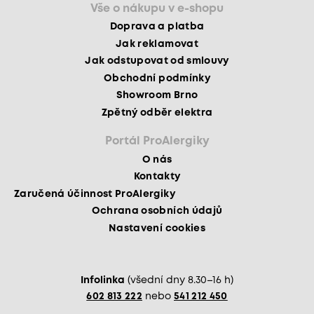
Vše o nákupu v e-shopu
Doprava a platba
Jak reklamovat
Jak odstupovat od smlouvy
Obchodní podmínky
Showroom Brno
Zpětný odběr elektra
Portál ProAlergiky
O nás
Kontakty
Zaručená účinnost ProAlergiky
Ochrana osobních údajů
Nastavení cookies
Infolinka
(všední dny 8.30–16 h)
602 813 222
nebo
541 212 450