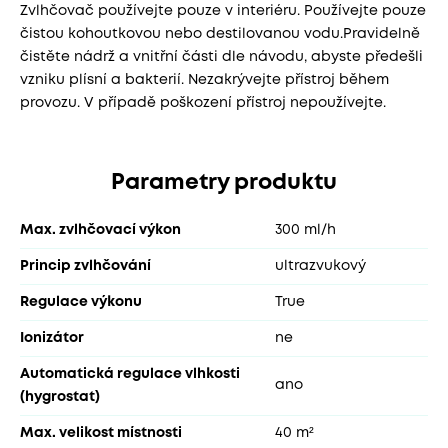
Zvlhčovač používejte pouze v interiéru. Používejte pouze
čistou kohoutkovou nebo destilovanou vodu.Pravidelně
čistěte nádrž a vnitřní části dle návodu, abyste předešli
vzniku plísní a bakterií. Nezakrývejte přístroj během
provozu. V případě poškození přístroj nepoužívejte.
Parametry produktu
Max. zvlhčovací výkon
300 ml/h
Princip zvlhčování
ultrazvukový
Regulace výkonu
True
Ionizátor
ne
Automatická regulace vlhkosti
ano
(hygrostat)
Max. velikost místnosti
40 m²