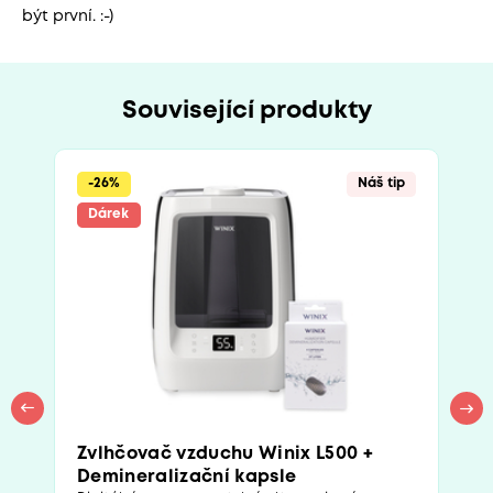
být první. :-)
Související produkty
-26%
Náš tip
Dárek
Zvlhčovač vzduchu Winix L500 +
Demineralizační kapsle