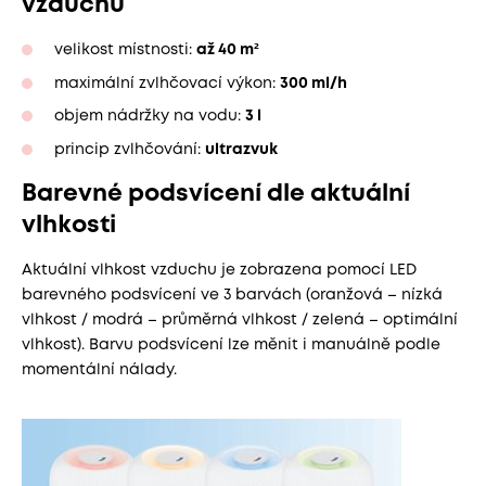
vzduchu
velikost místnosti:
až 40 m²
maximální zvlhčovací výkon:
300 ml/h
objem nádržky na vodu:
3 l
princip zvlhčování:
ultrazvuk
Barevné podsvícení dle aktuální
vlhkosti
Aktuální vlhkost vzduchu je zobrazena pomocí LED
barevného podsvícení ve 3 barvách (oranžová – nízká
vlhkost / modrá – průměrná vlhkost / zelená – optimální
vlhkost). Barvu podsvícení lze měnit i manuálně podle
momentální nálady.