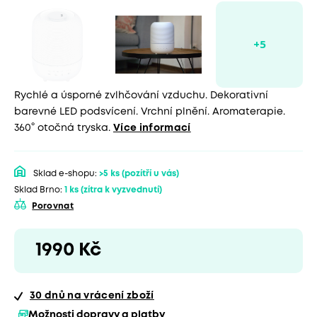
Rychlé a úsporné zvlhčování vzduchu. Dekorativní
barevné LED podsvícení. Vrchní plnění. Aromaterapie.
360° otočná tryska.
Více informací
Sklad e-shopu:
>5 ks
(pozítří u vás)
Sklad Brno:
1 ks
(zítra k vyzvednutí)
Porovnat
1990 Kč
30 dnů
na vrácení zboží
Možnosti dopravy a platby