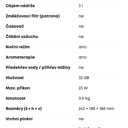
Objem nádrže
3 l
Změkčovací filtr (patrona)
ne
Časovač
ne
Čištění vzduchu
ne
Noční režim
ano
Aromaterapie
ano
Předehřev vody / příhřev mlžiny
ne
Hlučnost
32 dB
Max. příkon
23 W
Hmotnost
0,9 kg
Rozměry (š × h × v)
243 × 188 × 188 mm
Vrchní plnění
ne