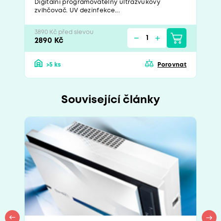
Digitální programovatelný ultrazvukový
zvlhčovač. UV dezinfekce...
3890 Kč před slevou
2890 Kč
>5 ks
Porovnat
Související články