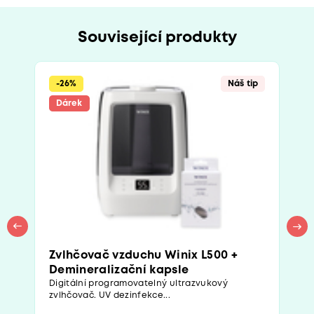
Související produkty
-26%
Náš tip
Dárek
Zvlhčovač vzduchu Winix L500 +
Demineralizační kapsle
Digitální programovatelný ultrazvukový
zvlhčovač. UV dezinfekce...