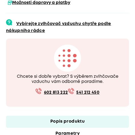
Možnosti dopravy a platby
Vybírejte zvlhčovač vzduchu chytře podle
nákupního rádce
Chcete si dobře vybrat? S výběrem zvlhčovače
vzduchu vám odborně poradíme.
602 813 222
541 212 450
Popis produktu
Parametry