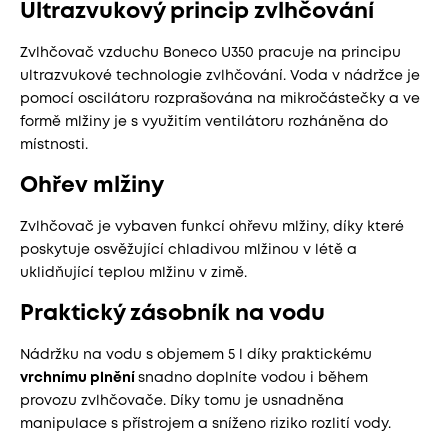
Ultrazvukový princip zvlhčování
Zvlhčovač vzduchu Boneco U350 pracuje na principu
ultrazvukové technologie zvlhčování. Voda v nádržce je
pomocí oscilátoru rozprašována na mikročástečky a ve
formě mlžiny je s využitím ventilátoru rozháněna do
místnosti.
Ohřev mlžiny
​Zvlhčovač je vybaven funkcí ohřevu mlžiny, díky které
poskytuje osvěžující chladivou mlžinou v létě a
uklidňující teplou mlžinu v zimě.
Praktický zásobník na vodu
Nádržku na vodu s objemem 5 l díky praktickému
vrchnímu plnění
snadno doplníte vodou i během
provozu zvlhčovače. Díky tomu je usnadněna
manipulace s přístrojem a sníženo riziko rozlití vody.