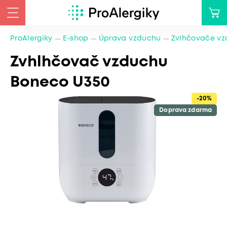
ProAlergiky
E-shop
Úprava vzduchu
Zvlhčovače v
Zvhlhčovač vzduchu
Boneco U350
-20%
Doprava zdarma