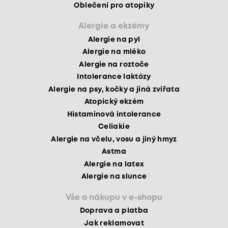
Oblečení pro atopiky
Alergie a ekzémy
Alergie na pyl
Alergie na mléko
Alergie na roztoče
Intolerance laktózy
Alergie na psy, kočky a jiná zvířata
Atopický ekzém
Histaminová intolerance
Celiakie
Alergie na včelu, vosu a jiný hmyz
Astma
Alergie na latex
Alergie na slunce
Vše o nákupu v e-shopu
Doprava a platba
Jak reklamovat