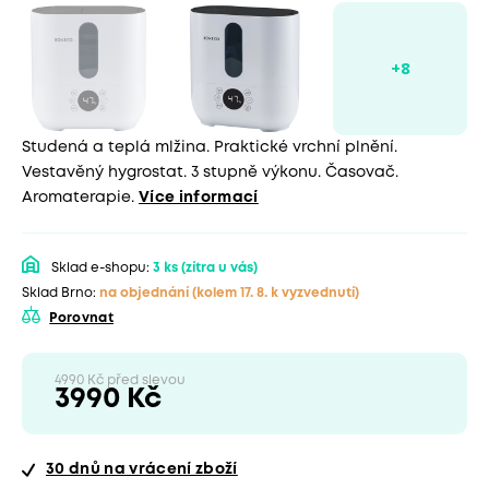
Studená a teplá mlžina. Praktické vrchní plnění.
Vestavěný hygrostat. 3 stupně výkonu. Časovač.
Aromaterapie.
Více informací
Sklad e-shopu:
3 ks
(zítra u vás)
Sklad Brno:
na objednání
(kolem 17. 8. k vyzvednutí)
Porovnat
4990 Kč před slevou
3990 Kč
30 dnů
na vrácení zboží