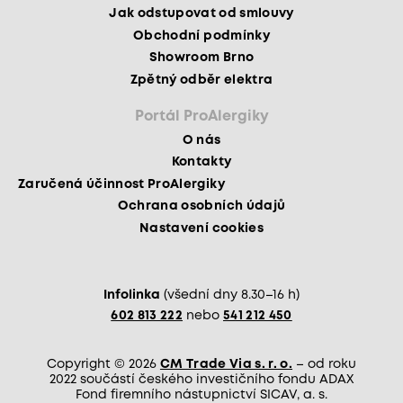
Jak odstupovat od smlouvy
Obchodní podmínky
Showroom Brno
Zpětný odběr elektra
Portál ProAlergiky
O nás
Kontakty
Zaručená účinnost ProAlergiky
Ochrana osobních údajů
Nastavení cookies
Infolinka
(všední dny 8.30–16 h)
602 813 222
nebo
541 212 450
Copyright © 2026
CM Trade Via s. r. o.
– od roku
2022 součástí českého investičního fondu ADAX
Fond firemního nástupnictví SICAV, a. s.