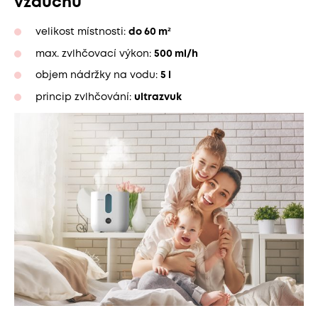
vzduchu
velikost místnosti:
do 60 m²
max. zvlhčovací výkon:
500 ml/h
objem nádržky na vodu:
5 l
princip zvlhčování:
ultrazvuk