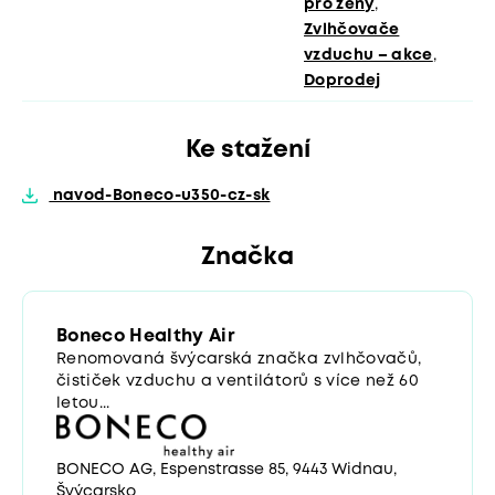
pro ženy
,
Zvlhčovače
vzduchu – akce
,
Doprodej
Ke stažení
navod-Boneco-u350-cz-sk
Značka
Boneco Healthy Air
Renomovaná švýcarská značka zvlhčovačů,
čističek vzduchu a ventilátorů s více než 60
letou...
BONECO AG, Espenstrasse 85, 9443 Widnau,
Švýcarsko