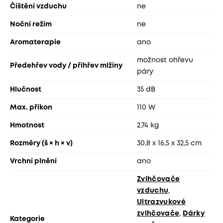
Čištění vzduchu
ne
Noční režim
ne
Aromaterapie
ano
možnost ohřevu
Předehřev vody / příhřev mlžiny
páry
Hlučnost
35 dB
Max. příkon
110 W
Hmotnost
2,74 kg
Rozměry (š × h × v)
30,8 x 16,5 x 32,5 cm
Vrchní plnění
ano
Zvlhčovače
vzduchu
,
Ultrazvukové
zvlhčovače
,
Dárky
Kategorie