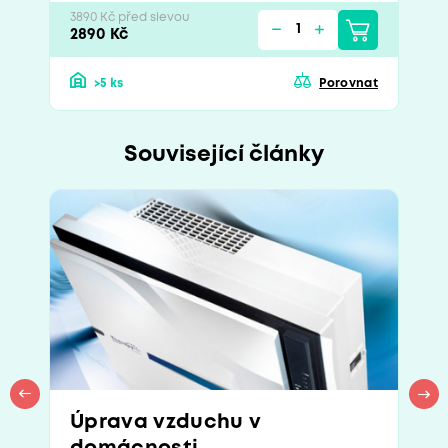
3890 Kč před slevou
2890 Kč
>5 ks
Porovnat
Související články
Úprava vzduchu v