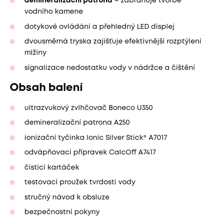
demineralizační patrona
– zabraňuje tvorbě
vodního kamene
dotykové ovládání a přehledný LED displej
dvousměrná tryska zajišťuje efektivnější rozptýlení
mlžiny
signalizace nedostatku vody v nádržce a čištění
Obsah balení
ultrazvukový zvlhčovač Boneco U350
demineralizační patrona A250
ionizační tyčinka Ionic Silver Stick® A7017
odvápňovací přípravek CalcOff A7417
čisticí kartáček
testovací proužek tvrdosti vody
stručný návod k obsluze
bezpečnostní pokyny