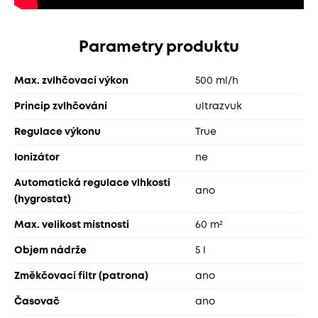
Parametry produktu
Max. zvlhčovací výkon
500 ml/h
Princip zvlhčování
ultrazvuk
Regulace výkonu
True
Ionizátor
ne
Automatická regulace vlhkosti
ano
(hygrostat)
Max. velikost místnosti
60 m²
Objem nádrže
5 l
Změkčovací filtr (patrona)
ano
Časovač
ano