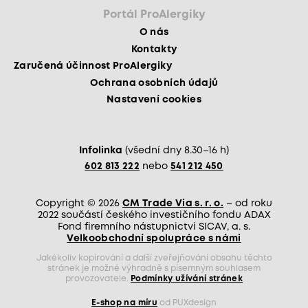
Portál ProAlergiky
O nás
Kontakty
Zaručená účinnost ProAlergiky
Ochrana osobních údajů
Nastavení cookies
Infolinka
(všední dny 8.30–16 h)
602 813 222
nebo
541 212 450
Copyright © 2026
CM Trade Via s. r. o.
– od roku
2022 součástí českého investičního fondu ADAX
Fond firemního nástupnictví SICAV, a. s.
Velkoobchodní spolupráce s námi
Jakékoliv kopírování a další zveřejňování obsahu těchto
stránek je možné výhradně s písemným souhlasem
provozovatele.
Podmínky užívání stránek
E-shop na míru
od PUXdesign