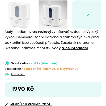
Malý, moderní
ultrazvukový
zvlhčovač vzduchu. Vysoký
výkon. Demineralizační patrona a stříbrná tyčinka proti
bakteriím jsou součástí přístroje. Zásobník na aroma.
Světelná indikace množství vody.
Více informací
Sklad e-shopu:
>5 ks
(zítra u vás)
Sklad Brno:
na objednání
(kolem 26. 11. k vyzvednutí)
Porovnat
1990 Kč
30 dnů
na vrácení zboží