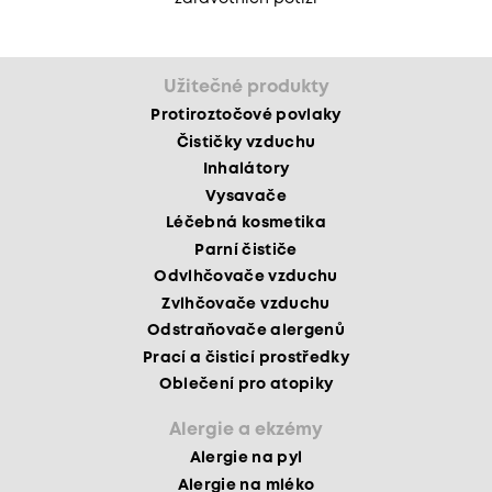
Užitečné produkty
Protiroztočové povlaky
Čističky vzduchu
Inhalátory
Vysavače
Léčebná kosmetika
Parní čističe
Odvlhčovače vzduchu
Zvlhčovače vzduchu
Odstraňovače alergenů
Prací a čisticí prostředky
Oblečení pro atopiky
Alergie a ekzémy
Alergie na pyl
Alergie na mléko