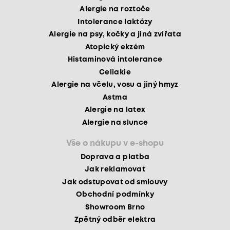
Alergie na roztoče
Intolerance laktózy
Alergie na psy, kočky a jiná zvířata
Atopický ekzém
Histaminová intolerance
Celiakie
Alergie na včelu, vosu a jiný hmyz
Astma
Alergie na latex
Alergie na slunce
Vše o nákupu v e-shopu
Doprava a platba
Jak reklamovat
Jak odstupovat od smlouvy
Obchodní podmínky
Showroom Brno
Zpětný odběr elektra