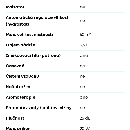
Ionizátor
ne
Automatická regulace vlhkosti
ne
(hygrostat)
Max. velikost místnosti
50 m²
Objem nádrže
3,5 l
Změkčovací filtr (patrona)
ano
Časovač
ne
Čištění vzduchu
ne
Noční režim
ne
Aromaterapie
ano
Předehřev vody / příhřev mlžiny
ne
Hlučnost
25 dB
Max. příkon
20 W