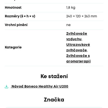
Hmotnost
1,8 kg
Rozměry (š × h × v)
240 × 120 × 263 mm
Vrchní plnění
ne
Zvlhčovače
vzduchu
,
Ultrazvukové
Kategorie
zvlhčovače
,
Zvlhčovače s
aromaterapií
Ke stažení
Návod Boneco Healthy Air U200
Značka