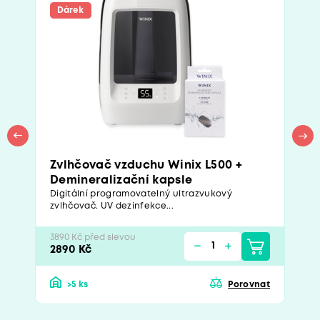
Dárek
Zvlhčovač vzduchu Winix L500 +
Demineralizační kapsle
Digitální programovatelný ultrazvukový
zvlhčovač. UV dezinfekce...
3890 Kč před slevou
2890 Kč
>5 ks
Porovnat