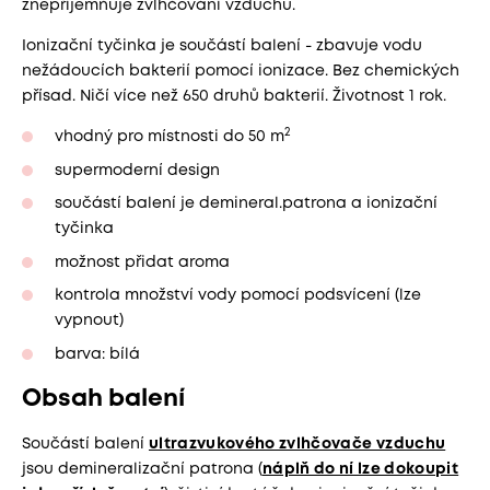
znepříjemňuje zvlhčování vzduchu.
Ionizační tyčinka je součástí balení - zbavuje vodu
nežádoucích bakterií pomocí ionizace. Bez chemických
přísad. Ničí více než 650 druhů bakterií. Životnost 1 rok.
2
vhodný pro místnosti do 50 m
supermoderní design
součástí balení je demineral.patrona a ionizační
tyčinka
možnost přidat aroma
kontrola množství vody pomocí podsvícení (lze
vypnout)
barva: bílá
Obsah balení
Součástí balení
ultrazvukového zvlhčovače vzduchu
jsou demineralizační patrona (
náplň do ní lze dokoupit