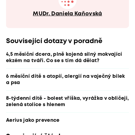
MUDr. Daniela Kaňovská
Související dotazy v poradně
4,5 měsíční dcera, plně kojená silný mokvající
ekzém na tváři. Co se s tím dá dělat?
6 měsíční dítě s atopií, alergií na vaječný bílek
a psa
8-týdenní dítě - bolest vříška, vyrážka v obličeji,
zelená stolice s hlenem
Aerius jako prevence