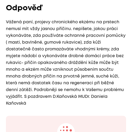
Odpověď
Vážená paní, projevy chronického ekzému na prstech
nemusí mít vždy jasnou příčinu. nepíšete, jakou práci
vykonáváte, zda používáte ochranné pracovní pomůcky
( masti, bavlněné, gumové rukavice), zda kůži
dostatečně často promazáváte vhodnými krémy, zda
myjete nádobí a vykonáváte drobné domácí práce bez
rukavic- přičin opakovaného dráždění kůže může být
mnoho a ekzém může vzniknout působením součtu
mnoha drobných příčin na prvotně jemné, suché kůži,
která nemá dostatek času na regeneraci při běžné
denní zátěži. Podrobněji se nemohu k Vašemu problému
vyjádřit. S pozdravem D.Kaňovská MUDr. Daniela
Kaňovská