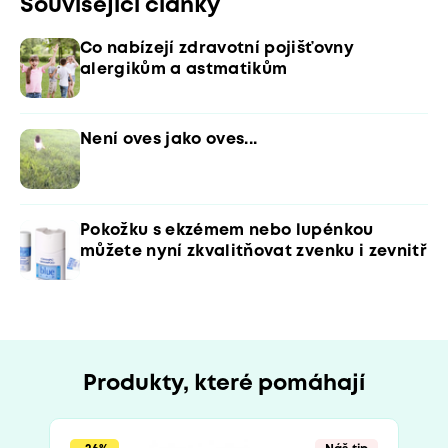
Související články
Co nabízejí zdravotní pojišťovny
alergikům a astmatikům
Není oves jako oves...
Pokožku s ekzémem nebo lupénkou
můžete nyní zkvalitňovat zvenku i zevnitř
Produkty, které pomáhají