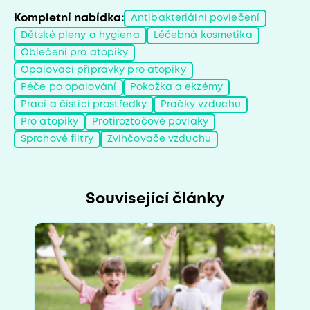
Kompletní nabídka:
Antibakteriální povlečení
Dětské pleny a hygiena
Léčebná kosmetika
Oblečení pro atopiky
Opalovací přípravky pro atopiky
Péče po opalování
Pokožka a ekzémy
Prací a čisticí prostředky
Pračky vzduchu
Pro atopiky
Protiroztočové povlaky
Sprchové filtry
Zvlhčovače vzduchu
Související články