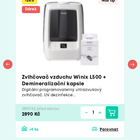
-26%
Náš tip
Dárek
Zvlhčovač vzduchu Winix L500 +
Demineralizační kapsle
Digitální programovatelný ultrazvukový
zvlhčovač. UV dezinfekce...
3890 Kč před slevou
2890 Kč
>5 ks
Porovnat