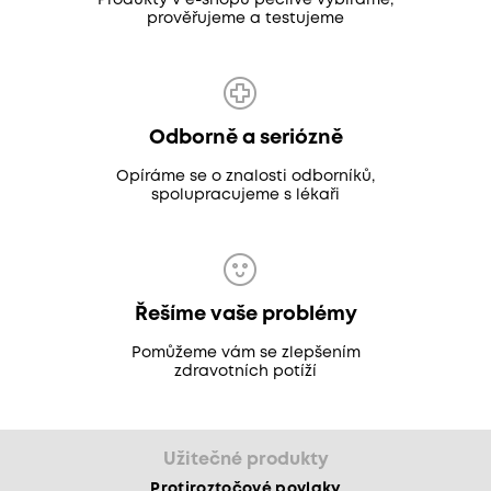
Produkty v e-shopu pečlivě vybíráme,
prověřujeme a testujeme
Odborně a seriózně
Opíráme se o znalosti odborníků,
spolupracujeme s lékaři
Řešíme vaše problémy
Pomůžeme vám se zlepšením
zdravotních potíží
Užitečné produkty
Protiroztočové povlaky