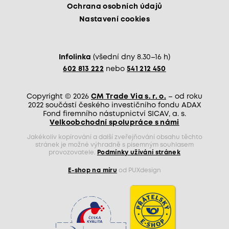
Ochrana osobních údajů
Nastavení cookies
Infolinka
(všední dny 8.30–16 h)
602 813 222
nebo
541 212 450
Copyright © 2026
CM Trade Via s. r. o.
– od roku
2022 součástí českého investičního fondu ADAX
Fond firemního nástupnictví SICAV, a. s.
Velkoobchodní spolupráce s námi
Jakékoliv kopírování a další zveřejňování obsahu těchto
stránek je možné výhradně s písemným souhlasem
provozovatele.
Podmínky užívání stránek
E-shop na míru
od PUXdesign