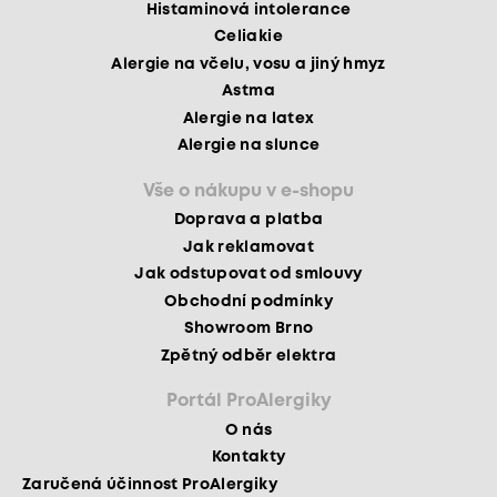
Histaminová intolerance
Celiakie
Alergie na včelu, vosu a jiný hmyz
Astma
Alergie na latex
Alergie na slunce
Vše o nákupu v e-shopu
Doprava a platba
Jak reklamovat
Jak odstupovat od smlouvy
Obchodní podmínky
Showroom Brno
Zpětný odběr elektra
Portál ProAlergiky
O nás
Kontakty
Zaručená účinnost ProAlergiky