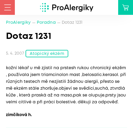
ProAlergiky
Poradna
Dotaz 1231
Dotaz 1231
5. 4. 2007
Atopický ekzém
kožní lékař u mě zjistil na prstesh rukou chronický ekzěm
, používala jsem triamcinolon mast ,belosalic.kerasol. pří
různých testech mě nezjistili žádnou alergii, přesto se
mě ekzém stále zhoršuje.objeví se svědíci,suchá, ztvrdlá
kůže , která praská až na maso,pak se olupuje.prsty jsou
velmi citlivé a při práci bolestivé. děkuji za odpověď.
zimčíková h.