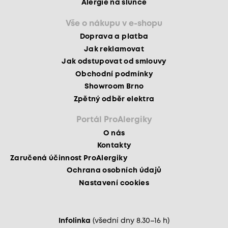
Alergie na slunce
Vše o nákupu v e-shopu
Doprava a platba
Jak reklamovat
Jak odstupovat od smlouvy
Obchodní podmínky
Showroom Brno
Zpětný odběr elektra
Portál ProAlergiky
O nás
Kontakty
Zaručená účinnost ProAlergiky
Ochrana osobních údajů
Nastavení cookies
Infolinka
(všední dny 8.30–16 h)