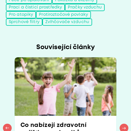
Péče po opalování
Pokožka a ekzémy
Prací a čisticí prostředky
Pračky vzduchu
Pro atopiky
Protiroztočové povlaky
Sprchové filtry
Zvlhčovače vzduchu
Související články
Co nabízejí zdravotní