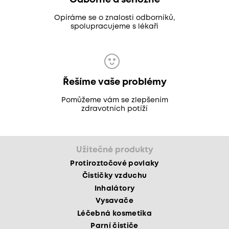
Odborně a seriózně
Opíráme se o znalosti odborníků,
spolupracujeme s lékaři
Řešíme vaše problémy
Pomůžeme vám se zlepšením
zdravotních potíží
Užitečné produkty
Protiroztočové povlaky
Čističky vzduchu
Inhalátory
Vysavače
Léčebná kosmetika
Parní čističe