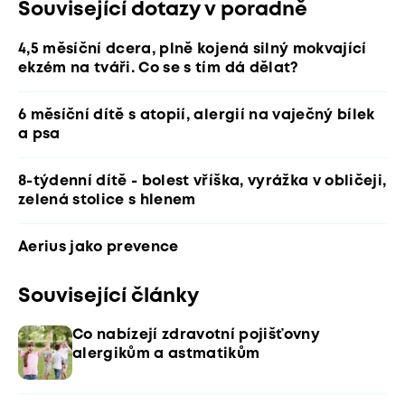
Související dotazy v poradně
4,5 měsíční dcera, plně kojená silný mokvající
ekzém na tváři. Co se s tím dá dělat?
6 měsíční dítě s atopií, alergií na vaječný bílek
a psa
8-týdenní dítě - bolest vříška, vyrážka v obličeji,
zelená stolice s hlenem
Aerius jako prevence
Související články
Co nabízejí zdravotní pojišťovny
alergikům a astmatikům