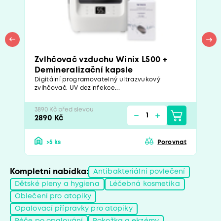
Zvlhčovač vzduchu Winix L500 +
Demineralizační kapsle
Digitální programovatelný ultrazvukový
zvlhčovač. UV dezinfekce...
3890 Kč před slevou
2890 Kč
>5 ks
Porovnat
Kompletní nabídka:
Antibakteriální povlečení
Dětské pleny a hygiena
Léčebná kosmetika
Oblečení pro atopiky
Opalovací přípravky pro atopiky