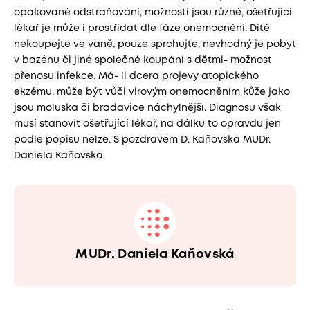
opakované odstraňování, možnosti jsou různé, ošetřující
lékař je může i prostřídat dle fáze onemocnění. Dítě
nekoupejte ve vaně, pouze sprchujte, nevhodný je pobyt
v bazénu či jiné společné koupání s dětmi- možnost
přenosu infekce. Má- li dcera projevy atopického
ekzému, může být vůči virovým onemocněním kůže jako
jsou moluska či bradavice náchylnější. Diagnosu však
musí stanovit ošetřující lékař, na dálku to opravdu jen
podle popisu nelze. S pozdravem D. Kaňovská MUDr.
Daniela Kaňovská
MUDr. Daniela Kaňovská