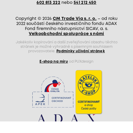
602 813 222
nebo
541 212 450
Copyright © 2026
CM Trade Via s. r. o.
– od roku
2022 součástí českého investičního fondu ADAX
Fond firemního nástupnictví SICAV, a. s.
Velkoobchodní spolupráce s námi
Jakékoliv kopírování a další zveřejňování obsahu těchto
stránek je možné výhradně s písemným souhlasem
provozovatele.
Podmínky užívání stránek
E-shop na míru
od PUXdesign