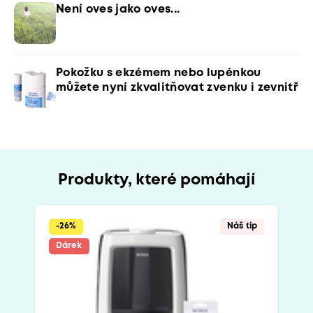
Není oves jako oves...
Pokožku s ekzémem nebo lupénkou
můžete nyní zkvalitňovat zvenku i zevnitř
Produkty, které pomáhají
-26%
Náš tip
Dárek