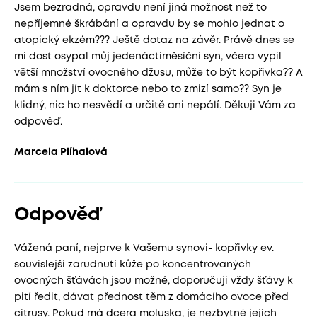
Jsem bezradná, opravdu není jiná možnost než to
nepříjemné škrábání a opravdu by se mohlo jednat o
atopický ekzém??? Ještě dotaz na závěr. Právě dnes se
mi dost osypal můj jedenáctiměsíční syn, včera vypil
větší množství ovocného džusu, může to být kopřivka?? A
mám s ním jít k doktorce nebo to zmizí samo?? Syn je
klidný, nic ho nesvědí a určitě ani nepálí. Děkuji Vám za
odpověď.
Marcela Plíhalová
Odpověď
Vážená paní, nejprve k Vašemu synovi- kopřivky ev.
souvislejší zarudnutí kůže po koncentrovaných
ovocných šťávách jsou možné, doporučuji vždy šťávy k
pití ředit, dávat přednost těm z domácího ovoce před
citrusy. Pokud má dcera moluska, je nezbytné jejich