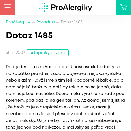
ProAlergiky
Poradna
Dotaz 1485
Dotaz 1485
31. 8. 2007
Atopický ekzém
Dobrý den, prosím Vás o radu. U naší osmileté dcery se
na začátku prázdnin začala objevovat nějaká vyrážka
nebo ekzém. Když jsme s tím jeli k odborné lékařce, dala
nám nějaké brožury a aniž by řekla o co se jedná, dala
nám nějakou mastičku. Dcera měla vyrážku ze zadu pod
kolenem, pod paží a na genitáliích. Až doma jsem zjistila
, že brožura je o atopickém ekzému. Jenže, mast jí
nezabrala a navíc se jí přesně v těch místech začali
dělat molusky. Už jsme byli čtyřikrát na seškrábávání, s
toho jednou pod narkozou a molusky se pořád vrací.