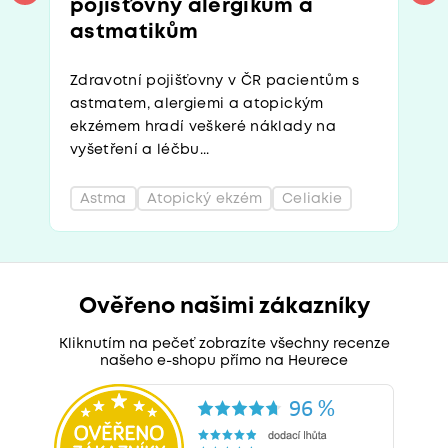
pojišťovny alergikům a
astmatikům
Zdravotní pojišťovny v ČR pacientům s
astmatem, alergiemi a atopickým
ekzémem hradí veškeré náklady na
vyšetření a léčbu...
Astma
Atopický ekzém
Celiakie
Ověřeno našimi zákazníky
Kliknutím na pečeť zobrazíte všechny recenze
našeho e-shopu přímo na Heurece