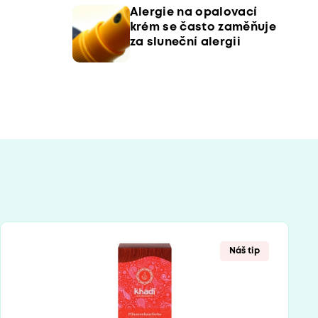
Alergie na opalovací
krém se často zaměňuje
za sluneční alergii
Náš tip