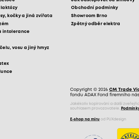
 laktózy
Obchodní podmínky
sy, kočky a jiná zvířata
Showroom Brno
kzém
Zpětný odběr elektra
 intolerance
čelu, vosu a jiný hmyz
atex
slunce
Copyright © 2026
CM Trade Via 
fondu ADAX Fond firemního nást
Jakékoliv kopírování a další zveře
souhlasem provozovatele.
Podmínky
E-shop na míru
od PUXdesign