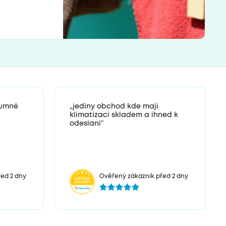
zumné
„jediny obchod kde maji
klimatizaci skladem a ihned k
odeslani“
ed 2 dny
Ověřený zákazník před 2 dny