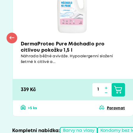
DermaProtec Pure Máchadlo pro
citlivou pokožku 1,5 l
Náhrada běžné aviváže. Hypoalergenní složení
šetrné k citlivé a...
339 Kč
>5 ks
Porovnat
Kompletní nabídka:
Barvy na vlasy
Kondomy bez l