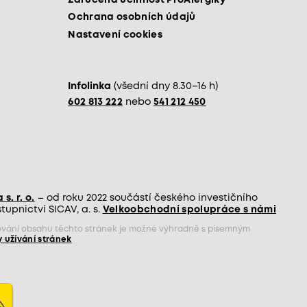
Ochrana osobních údajů
Nastavení cookies
Infolinka
(všední dny 8.30–16 h)
602 813 222
nebo
541 212 450
s. r. o.
– od roku 2022 součástí českého investičního
upnictví SICAV, a. s.
Velkoobchodní spolupráce s námi
jňování obsahu těchto stránek je možné výhradně s písemným
 užívání stránek