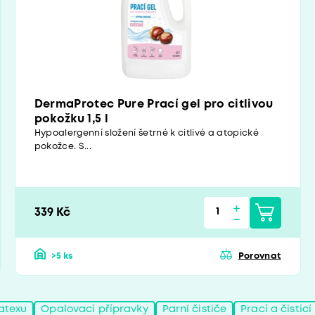
DermaProtec Pure Prací gel pro citlivou
pokožku 1,5 l
Hypoalergenní složení šetrné k citlivé a atopické
pokožce. S...
339 Kč
>5 ks
Porovnat
atexu
Opalovací přípravky
Parní čističe
Prací a čistic