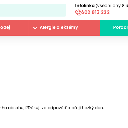
Infolinka
(všední dny 8.3
602 813 222
rodej
Alergie a ekzémy
Porad
 ho obsahují?Děkuji za odpověď a přeji hezký den.