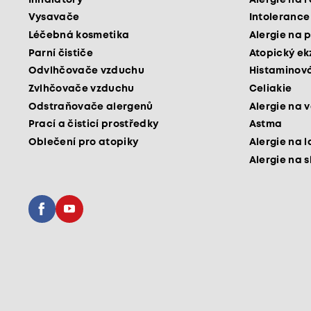
Vysavače
Intolerance
Léčebná kosmetika
Alergie na p
Parní čističe
Atopický e
Odvlhčovače vzduchu
Histaminová
Zvlhčovače vzduchu
Celiakie
Odstraňovače alergenů
Alergie na v
Prací a čisticí prostředky
Astma
Oblečení pro atopiky
Alergie na l
Alergie na 