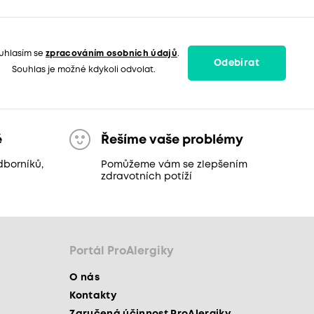
uhlasím se
zpracováním osobních údajů
.
Odebírat
Souhlas je možné kdykoli odvolat.
ě
Řešíme vaše problémy
dborníků,
Pomůžeme vám se zlepšením
zdravotních potíží
Portál ProAlergiky
O nás
Kontakty
Zaručená účinnost ProAlergiky