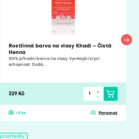
Rostlinná barva na vlasy Khadi – Čistá
Henna
100% přírodní barva na vlasy. Vynikající krycí
schopnost. Dodá...
329 Kč
>5 ks
Porovnat
í prostředky