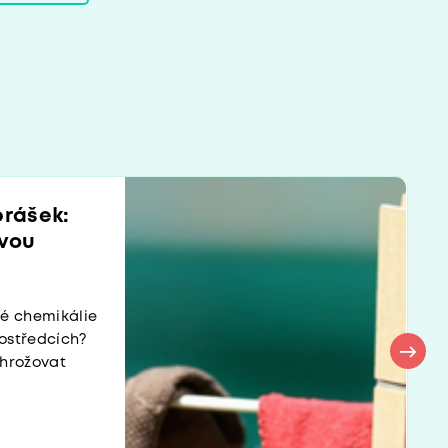
prášek:
ivou
vé chemikálie
rostředcích?
ohrožovat