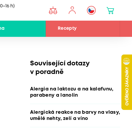
0–16 h)
na
Recepty
Související dotazy
v poradně
Alergia na laktozu a na kalafunu,
parabeny a lanolin
Alergická reakce na barvy na vlasy,
umělé nehty, zelí a víno