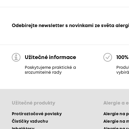
Odebírejte newsletter s novinkami ze světa alerg
Užitečné informace
100%
Poskytujeme praktické a
Produ
srozumitelné rady
vybír
Užitečné produkty
Alergie a 
Protiroztočové povlaky
Alergie na p
Čističky vzduchu
Alergie na 
Inhalátory
Alergie na 