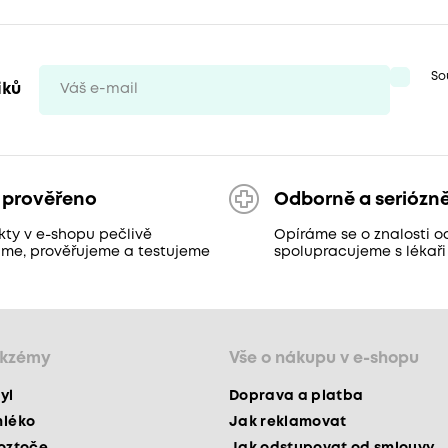
So
iků
 prověřeno
Odborně a seriózn
kty v e-shopu pečlivě
Opíráme se o znalosti o
áme, prověřujeme a testujeme
spolupracujeme s lékaři
ekzémy
Vše o nákupu v e-shopu
yl
Doprava a platba
mléko
Jak reklamovat
roztoče
Jak odstupovat od smlouvy