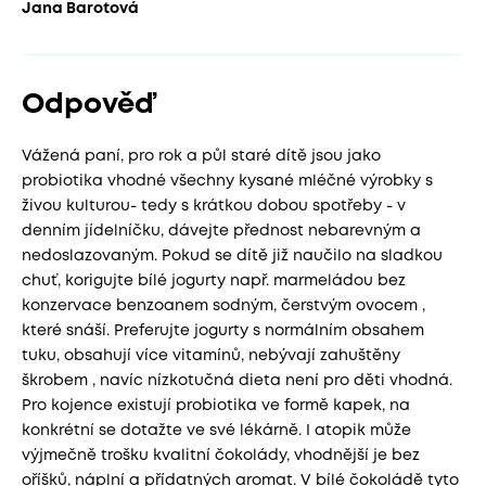
Jana Barotová
Odpověď
Vážená paní, pro rok a půl staré dítě jsou jako
probiotika vhodné všechny kysané mléčné výrobky s
živou kulturou- tedy s krátkou dobou spotřeby - v
denním jídelníčku, dávejte přednost nebarevným a
nedoslazovaným. Pokud se dítě již naučilo na sladkou
chuť, korigujte bílé jogurty např. marmeládou bez
konzervace benzoanem sodným, čerstvým ovocem ,
které snáší. Preferujte jogurty s normálním obsahem
tuku, obsahují více vitamínů, nebývají zahuštěny
škrobem , navíc nízkotučná dieta není pro děti vhodná.
Pro kojence existují probiotika ve formě kapek, na
konkrétní se dotažte ve své lékárně. I atopik může
výjmečně trošku kvalitní čokolády, vhodnější je bez
oříšků, náplní a přídatných aromat. V bílé čokoládě tyto