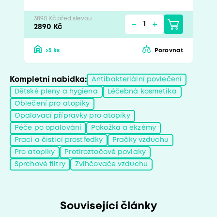
3890 Kč před slevou
2890 Kč
>5 ks
Porovnat
Kompletní nabídka:
Antibakteriální povlečení
Dětské pleny a hygiena
Léčebná kosmetika
Oblečení pro atopiky
Opalovací přípravky pro atopiky
Péče po opalování
Pokožka a ekzémy
Prací a čisticí prostředky
Pračky vzduchu
Pro atopiky
Protiroztočové povlaky
Sprchové filtry
Zvlhčovače vzduchu
Související články