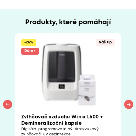
Produkty, které pomáhají
-26%
Náš tip
Dárek
Zvlhčovač vzduchu Winix L500 +
Demineralizační kapsle
Digitální programovatelný ultrazvukový
zvlhčovač. UV dezinfekce...