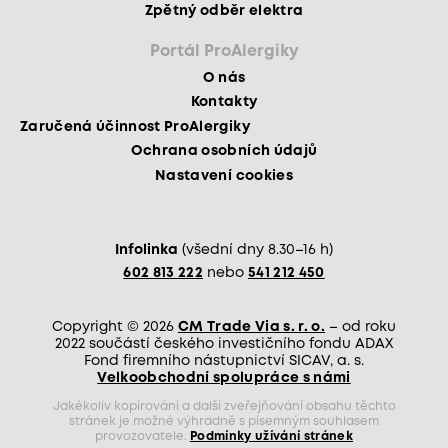
Zpětný odběr elektra
Portál ProAlergiky
O nás
Kontakty
Zaručená účinnost ProAlergiky
Ochrana osobních údajů
Nastavení cookies
Infolinka
(všední dny 8.30–16 h)
602 813 222
nebo
541 212 450
Copyright © 2026
CM Trade Via s. r. o.
– od roku
2022 součástí českého investičního fondu ADAX
Fond firemního nástupnictví SICAV, a. s.
Velkoobchodní spolupráce s námi
Jakékoliv kopírování a další zveřejňování obsahu těchto
stránek je možné výhradně s písemným souhlasem
provozovatele.
Podmínky užívání stránek