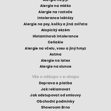
Alergie na mléko
Alergie na roztoče
Intolerance laktózy
Alergie na psy, kočky a jiná zvířata
Atopický ekzém
Histaminová intolerance
Celiakie
Alergie na včelu, vosu a jiný hmyz
Astma
Alergie na latex
Alergie na slunce
Vše o nákupu v e-shopu
Doprava a platba
Jak reklamovat
Jak odstupovat od smlouvy
Obchodní podmínky
Showroom Brno