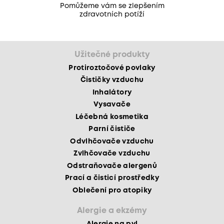
Pomůžeme vám se zlepšením
zdravotních potíží
Užitečné produkty
Protiroztočové povlaky
Čističky vzduchu
Inhalátory
Vysavače
Léčebná kosmetika
Parní čističe
Odvlhčovače vzduchu
Zvlhčovače vzduchu
Odstraňovače alergenů
Prací a čisticí prostředky
Oblečení pro atopiky
Alergie a ekzémy
Alergie na pyl