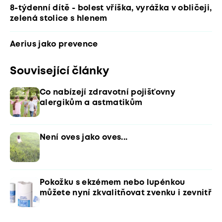
8-týdenní dítě - bolest vříška, vyrážka v obličeji,
zelená stolice s hlenem
Aerius jako prevence
Související články
Co nabízejí zdravotní pojišťovny
alergikům a astmatikům
Není oves jako oves...
Pokožku s ekzémem nebo lupénkou
můžete nyní zkvalitňovat zvenku i zevnitř