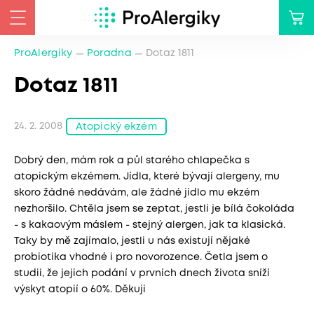
ProAlergiky
Poradna
Dotaz 1811
Dotaz 1811
24. 2. 2008
Atopický ekzém
Dobrý den, mám rok a půl starého chlapečka s
atopickým ekzémem. Jídla, které bývají alergeny, mu
skoro žádné nedávám, ale žádné jídlo mu ekzém
nezhoršilo. Chtěla jsem se zeptat, jestli je bílá čokoláda
- s kakaovým máslem - stejný alergen, jak ta klasická.
Taky by mě zajímalo, jestli u nás existují nějaké
probiotika vhodné i pro novorozence. Četla jsem o
studii, že jejich podání v prvních dnech života sníží
výskyt atopií o 60%. Děkuji