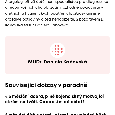
Alergolog, při vší úctě, není specialistou pro diagnostiku
a léčbu kožních chorob. zatím rozhodně pokračujte v
dietních a hygienických opatřeních, citrusy ani jiné
dráždivé potraviny dítěti nenabízejte. S pozdravem D.
Kaňovská MUDr. Daniela Kaňovská
MUDr. Daniela Kaňovská
Související dotazy v poradně
4,5 měsíční dcera, plně kojená silný mokvající
ekzém na tváři. Co se s tím dá dělat?