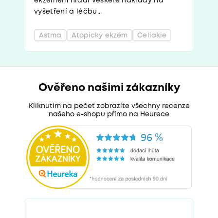
ekzémem hradí veškeré náklady na
vyšetření a léčbu...
Astma
Atopický ekzém
Celiakie
Ověřeno našimi zákazníky
Kliknutím na pečeť zobrazíte všechny recenze
našeho e-shopu přímo na Heurece