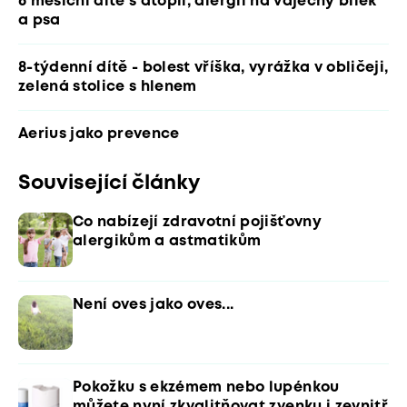
6 měsíční dítě s atopií, alergií na vaječný bílek
a psa
8-týdenní dítě - bolest vříška, vyrážka v obličeji,
zelená stolice s hlenem
Aerius jako prevence
Související články
Co nabízejí zdravotní pojišťovny
alergikům a astmatikům
Není oves jako oves...
Pokožku s ekzémem nebo lupénkou
můžete nyní zkvalitňovat zvenku i zevnitř