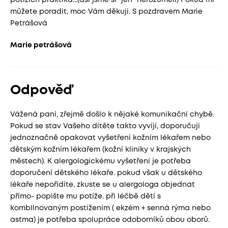
potížích praktika...(asi jsme si "jen" nerozuměli) Pokud mi
můžete poradit, moc Vám děkuji. S pozdravem Marie
Petrášová
Marie petrášová
Odpověď
Vážená paní, zřejmě došlo k nějaké komunikační chybě.
Pokud se stav Vašeho dítěte takto vyvíjí, doporučuji
jednoznačně opakovat vyšetření kožním lékařem nebo
dětským kožním lékařem (kožní kliniky v krajských
městech). K alergologickému vyšetření je potřeba
doporučení dětského lékaře. pokud však u dětského
lékaře nepořídíte, zkuste se u alergologa objednat
přímo- popište mu potíže. při léčbě dětí s
kombIlnovaným postižením ( ekzém + senná rýma nebo
astma) je potřeba spolupráce odoborníků obou oborů.