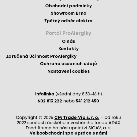
Obchodní podmínky
Showroom Brno
Zpětný odběr elektra
Portál ProAlergiky
O nás
Kontakty
Zaručená účinnost ProAlergiky
Ochrana osobních údajů
Nastavení cookies
Infolinka
(všední dny 8.30–16 h)
602 813 222
nebo
541 212 450
Copyright © 2026
CM Trade Via s. r. o.
– od roku
2022 součástí českého investičního fondu ADAX
Fond firemního nástupnictví SICAV, a. s.
Velkoobchodní spolupráce s námi