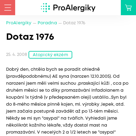
ProAlergiky
Poradna
Dotaz 1976
Dotaz 1976
25. 4. 2008
Atopický ekzém
Dobrý den, chtěla bych se poradit ohledně
(pravděpodobnému) AE syna (narozen 12.10.2005). Od
narození jsem měli velmi suchou ,praskající kůži , cca po
druhém měsíci se to díky promazávání Infadolanem a
koupání 1x týdně (v předepsaném oleji) ustálilo...Syn byl
do 8-mého měsíce plnně kojen, ml. výrobky ,lepek, atd.
jsem začala postupně zavádět až po 13-tém měsíci.
Někdy se mi syn "osypal" na tvářích. Vyhledali jsme
několikrát kožního lékaře, vždy dostal mast na
promazávání. V necelých 2 a 1/2 letech se "osypal"