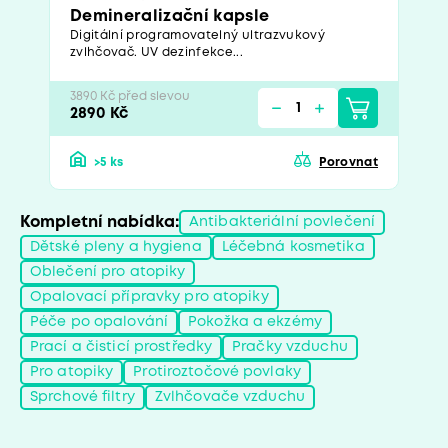
Demineralizační kapsle
Digitální programovatelný ultrazvukový
zvlhčovač. UV dezinfekce...
3890 Kč před slevou
2890 Kč
>5 ks
Porovnat
Kompletní nabídka:
Antibakteriální povlečení
Dětské pleny a hygiena
Léčebná kosmetika
Oblečení pro atopiky
Opalovací přípravky pro atopiky
Péče po opalování
Pokožka a ekzémy
Prací a čisticí prostředky
Pračky vzduchu
Pro atopiky
Protiroztočové povlaky
Sprchové filtry
Zvlhčovače vzduchu