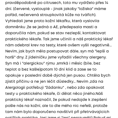
pravděpodobně po citrusech, toto mu vydrželo přes 14
dní. (červené, vystouplé - jinak jakoby "ložiska" máme
pořád, nečervená stroupkovitá kůže na tvářích).
Vyhledali jsme proto kožní lékařku, která vyslovila
domněnku ,že se jedná o AE, předepsala masti a
doporučila nám, pokud se stav nezlepší, kontaktovat
praktického lékaře. Tak jsme učinili a náš praktický lékař
nám odebral krev na testy, které ovšem vyšli negativně...
Nevím, jak bych měla postupovat dále, syn má "lepší a
horší" dny. Z jídelničku jsme vyřadili všechny alergeny.
Syn má i "alergickou" rýmu ,smrká i měsíc (bíle, bez
teplot a bez kašle)potom 10 dní klid a zase se to
opakuje v poslední době dýchá jen pusou. Chtěla bych
zjistit příčinu a ne jen léčit důsledky... Nevím ,zda na
Alergologii potřebuji "žádanku" , nebo zda opakovat
testy u praktického lékaře, či dělat něco jiného.Náš
praktický lékař naznačil, že pokud nedojde k zlepšení
pošle nás na kožní, ale to dle mého nic neřeší, protože
tam nám bylo doporučeno navštívit při přetrvávajících