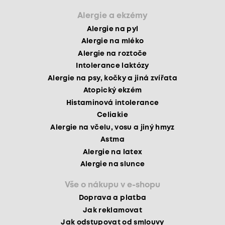
Alergie a ekzémy
Alergie na pyl
Alergie na mléko
Alergie na roztoče
Intolerance laktózy
Alergie na psy, kočky a jiná zvířata
Atopický ekzém
Histaminová intolerance
Celiakie
Alergie na včelu, vosu a jiný hmyz
Astma
Alergie na latex
Alergie na slunce
Vše o nákupu v e-shopu
Doprava a platba
Jak reklamovat
Jak odstupovat od smlouvy