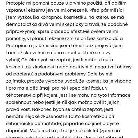
Protopic mi pomohl pouze u prvního použití, při dalším
vzplanutí ekzému jen velmi omezeně. Před pár měsíci
jsem vyzkoušla konopnou kosmetiku, na kterou se má
dermatoložka dívá velmi skepticky a trvdí, že podobné
přípravkymají spíše placebo efekt.Mě ovšem velmi
pomohly, vzplanutí ekzému zmizelo i bez kortikoidů a
Protopicu a již 4 měsíce jsem téměř bez projevů (sem
tam ložisko velmi malého rozsahu, které se brzy
vyhojí).Chtěla bych se zeptat, jestli máte s touto
kosmetikou zkušenosti nebo pozitivní či negativní ohlasy
od pacientů s podobnými problémy. Dále by mě
zajímalo, protože výrobce uvádí, že kosmetika je vhodná
i pro malé děti (mají pro ně i speciální řadu), v
těhotenství a při kojení, jestli se mohu na tyto informace
spolehnout nebo jestli je někjak možno ověřit jejich
pravdivost. Nakonec bych se chtěla zeptat, jestli
nemáte nějaké zkušenosti s touto kosmetikou při
seborhoické dermatitidě, případně co jiného byste
doporučil. Moje matka jí trpí již několik let (zprvu na