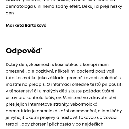
vlasové pokožce, teď i v obličeji) a klasická léčba od
dermatologa u ní nemá žádný efekt. Děkuji a přeji hezký
den
Markéta Bartáková
Odpověď
Dobrý den, zkušenosti s kosmetikou z konopí mám
omezené , ale pozitivní, někteří mí pacienti používají
tuto kosmetiku jako základní promaš´tovací společně s
mastmi na předpis. O informaci ohledně testů při použití
v těhotenství či u malých dětí zkuste požádat Státní
ústav pro kontrolu léčiv, ev. Ministerstvo zdravotnictví
přes jejich internetové stránky. Seborrhoická
dermatitida je chronické kožní onemocnění, cilem léčby
je vyhojit akutní projevy a nastavit takovou udržovací
terapii, aby zhoršení přicházela v co nejdelších