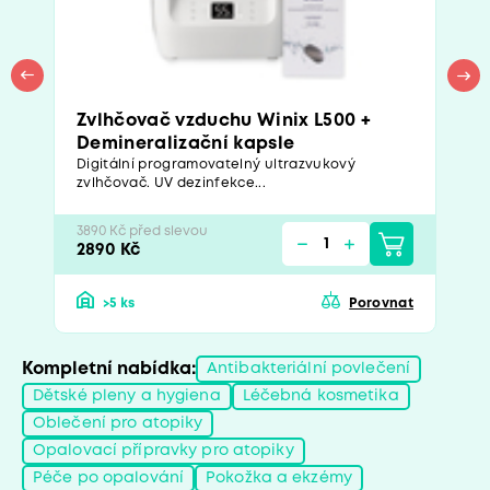
Zvlhčovač vzduchu Winix L500 +
Demineralizační kapsle
Digitální programovatelný ultrazvukový
zvlhčovač. UV dezinfekce...
3890 Kč před slevou
2890 Kč
>5 ks
Porovnat
Kompletní nabídka:
Antibakteriální povlečení
Dětské pleny a hygiena
Léčebná kosmetika
Oblečení pro atopiky
Opalovací přípravky pro atopiky
Péče po opalování
Pokožka a ekzémy