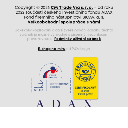
Copyright © 2026
CM Trade Via s. r. o.
– od roku
2022 součástí českého investičního fondu ADAX
Fond firemního nástupnictví SICAV, a. s.
Velkoobchodní spolupráce s námi
Jakékoliv kopírování a další zveřejňování obsahu těchto
stránek je možné výhradně s písemným souhlasem
provozovatele.
Podmínky užívání stránek
E-shop na míru
od PUXdesign