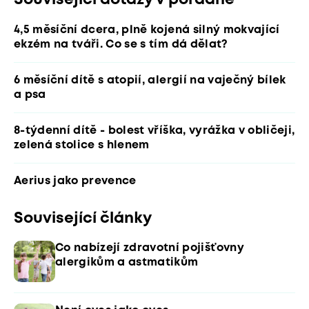
Související dotazy v poradně
4,5 měsíční dcera, plně kojená silný mokvající
ekzém na tváři. Co se s tím dá dělat?
6 měsíční dítě s atopií, alergií na vaječný bílek
a psa
8-týdenní dítě - bolest vříška, vyrážka v obličeji,
zelená stolice s hlenem
Aerius jako prevence
Související články
Co nabízejí zdravotní pojišťovny
alergikům a astmatikům