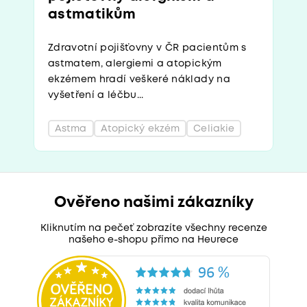
astmatikům
Zdravotní pojišťovny v ČR pacientům s
astmatem, alergiemi a atopickým
ekzémem hradí veškeré náklady na
vyšetření a léčbu...
Astma
Atopický ekzém
Celiakie
Ověřeno našimi zákazníky
Kliknutím na pečeť zobrazíte všechny recenze
našeho e-shopu přímo na Heurece