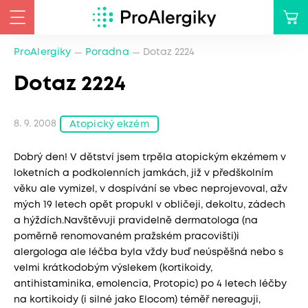
ProAlergiky
Poradna
Dotaz 2224
Dotaz 2224
8. 9. 2008
Atopický ekzém
Dobrý den! V dětství jsem trpěla atopickým ekzémem v
loketních a podkolenních jamkách, již v předškolním
věku ale vymizel, v dospívání se vbec neprojevoval, ažv
mých 19 letech opět propukl v obličeji, dekoltu, zádech
a hýždích.Navštěvuji pravidelně dermatologa (na
poměrně renomovaném pražském pracovišti)i
alergologa ale léčba byla vždy buď neúspěšná nebo s
velmi krátkodobým výslekem (kortikoidy,
antihistaminika, emolencia, Protopic) po 4 letech léčby
na kortikoidy (i silné jako Elocom) téměř nereaguji,