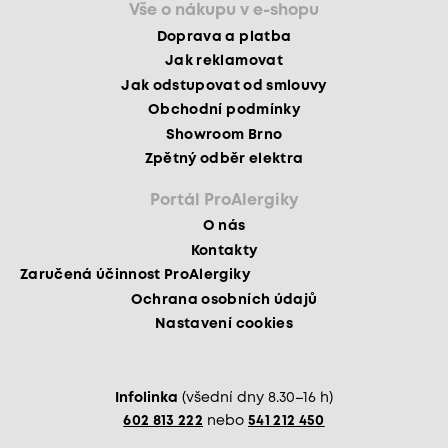
Vše o nákupu v e-shopu
Doprava a platba
Jak reklamovat
Jak odstupovat od smlouvy
Obchodní podmínky
Showroom Brno
Zpětný odběr elektra
Portál ProAlergiky
O nás
Kontakty
Zaručená účinnost ProAlergiky
Ochrana osobních údajů
Nastavení cookies
Infolinka
(všední dny 8.30–16 h)
602 813 222
nebo
541 212 450