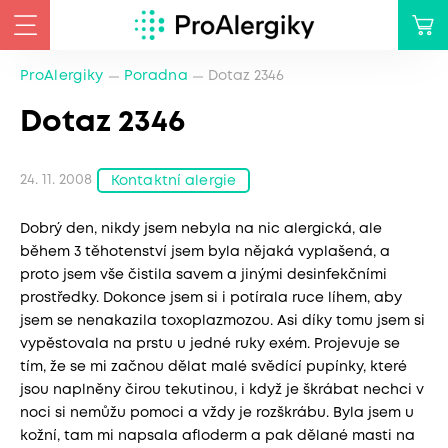
ProAlergiky
Poradna
Dotaz 2346
Dotaz 2346
24. 11. 2008
Kontaktní alergie
Dobrý den, nikdy jsem nebyla na nic alergická, ale
během 3 těhotenství jsem byla nějaká vyplašená, a
proto jsem vše čistila savem a jinými desinfekčními
prostředky. Dokonce jsem si i potírala ruce líhem, aby
jsem se nenakazila toxoplazmozou. Asi díky tomu jsem si
vypěstovala na prstu u jedné ruky exém. Projevuje se
tím, že se mi začnou dělat malé svědící pupínky, které
jsou naplněny čirou tekutinou, i když je škrábat nechci v
noci si nemůžu pomoci a vždy je rozškrábu. Byla jsem u
kožní, tam mi napsala afloderm a pak dělané masti na