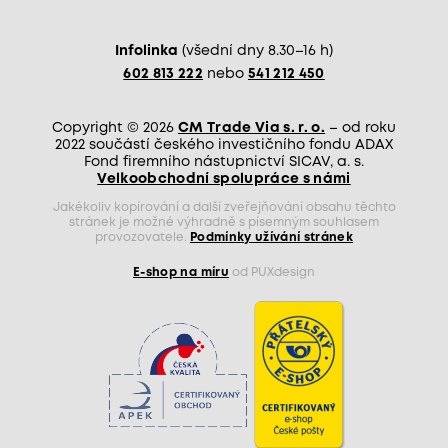
Infolinka
(všední dny 8.30–16 h)
602 813 222
nebo
541 212 450
Copyright © 2026
CM Trade Via s. r. o.
– od roku
2022 součástí českého investičního fondu ADAX
Fond firemního nástupnictví SICAV, a. s.
Velkoobchodní spolupráce s námi
Jakékoliv kopírování a další zveřejňování obsahu těchto
stránek je možné výhradně s písemným souhlasem
provozovatele.
Podmínky užívání stránek
E-shop na míru
od PUXdesign