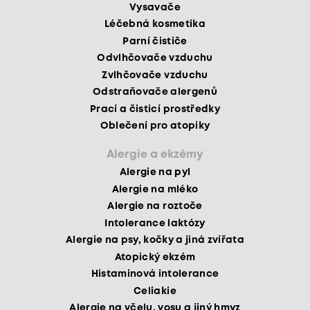
Vysavače
Léčebná kosmetika
Parní čističe
Odvlhčovače vzduchu
Zvlhčovače vzduchu
Odstraňovače alergenů
Prací a čisticí prostředky
Oblečení pro atopiky
Alergie a ekzémy
Alergie na pyl
Alergie na mléko
Alergie na roztoče
Intolerance laktózy
Alergie na psy, kočky a jiná zvířata
Atopický ekzém
Histaminová intolerance
Celiakie
Alergie na včelu, vosu a jiný hmyz