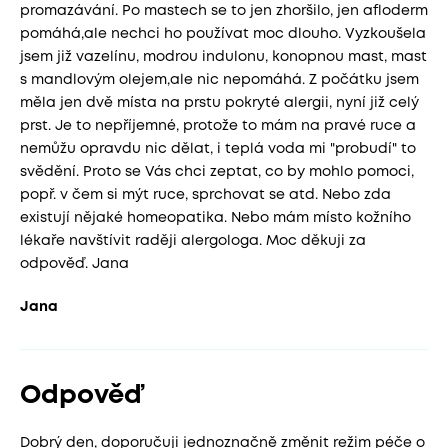
promazávání. Po mastech se to jen zhoršilo, jen afloderm
pomáhá,ale nechci ho používat moc dlouho. Vyzkoušela
jsem již vazelínu, modrou indulonu, konopnou mast, mast
s mandlovým olejem,ale nic nepomáhá. Z počátku jsem
měla jen dvě místa na prstu pokryté alergii, nyní již celý
prst. Je to nepříjemné, protože to mám na pravé ruce a
nemůžu opravdu nic dělat, i teplá voda mi "probudí" to
svědění. Proto se Vás chci zeptat, co by mohlo pomoci,
popř. v čem si mýt ruce, sprchovat se atd. Nebo zda
existují nějaké homeopatika. Nebo mám místo kožního
lékaře navštívit raději alergologa. Moc děkuji za
odpověď. Jana
Jana
Odpověď
Dobrý den, doporučuji jednoznačně změnit režim péče o