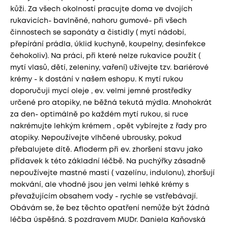
kůži. Za všech okolností pracujte doma ve dvojích
rukavicích- bavlněné, nahoru gumové- při všech
činnostech se saponáty a čistidly ( mytí nádobí,
přepírání prádla, úklid kuchyně, koupelny, desinfekce
čehokoliv). Na práci, při které nelze rukavice použít (
mytí vlasů, dětí, zeleniny, vaření) užívejte tzv. bariérové
krémy - k dostání v našem eshopu. K mytí rukou
doporučuji mycí oleje , ev. velmi jemné prostředky
určené pro atopiky, ne běžná tekutá mýdla. Mnohokrát
za den- optimálně po každém mytí rukou, si ruce
nakrémujte lehkým krémem , opět vybírejte z řady pro
atopiky. Nepoužívejte vlhčené ubrousky, pokud
přebalujete dítě. Afloderm při ev. zhoršení stavu jako
přídavek k této základní léčbě. Na puchýřky zásadně
nepoužívejte mastné masti ( vazelínu, indulonu), zhoršují
mokvání, ale vhodné jsou jen velmi lehké krémy s
převažujícím obsahem vody - rychle se vstřebávají.
Obávám se, že bez těchto opatření nemůže být žádná
léčba úspěšná. S pozdravem MUDr. Daniela Kaňovská