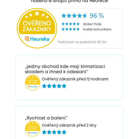
našeho e-shopu přímo na Heurece
„jediny obchod kde maji klimatizaci
skladem a ihned k odeslani“
Ověřený zákazník před 12 hodinami
„Rychlost a balení.“
Ověřený zákazník před 2 dny