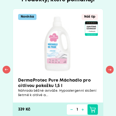
Novinka
Náš tip
DermaProtec Pure Máchadlo pro
citlivou pokožku 1,5 l
Náhrada běžné aviváže. Hypoalergenní složení
šetrné k citlivé a...
339 Kč