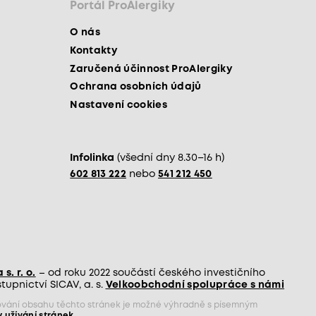
Portál ProAlergiky
O nás
Kontakty
Zaručená účinnost ProAlergiky
Ochrana osobních údajů
Nastavení cookies
Infolinka
(všední dny 8.30–16 h)
602 813 222
nebo
541 212 450
s. r. o.
– od roku 2022 součástí českého investičního
upnictví SICAV, a. s.
Velkoobchodní spolupráce s námi
jňování obsahu těchto stránek je možné výhradně s písemným
 užívání stránek