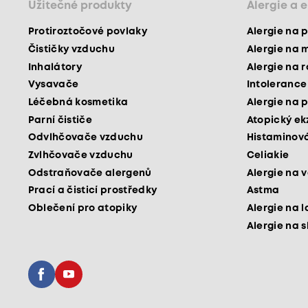
Užitečné produkty
Alergie a 
Protiroztočové povlaky
Alergie na p
Čističky vzduchu
Alergie na 
Inhalátory
Alergie na 
Vysavače
Intolerance
Léčebná kosmetika
Alergie na p
Parní čističe
Atopický e
Odvlhčovače vzduchu
Histaminová
Zvlhčovače vzduchu
Celiakie
Odstraňovače alergenů
Alergie na v
Prací a čisticí prostředky
Astma
Oblečení pro atopiky
Alergie na l
Alergie na 