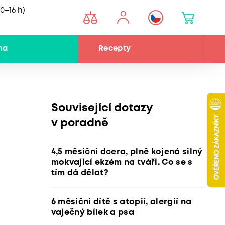
0–16 h)
na
Recepty
Související dotazy
v poradně
4,5 měsíční dcera, plně kojená silný
mokvající ekzém na tváři. Co se s
tím dá dělat?
6 měsíční dítě s atopií, alergií na
vaječný bílek a psa