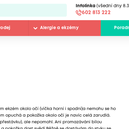
Infolinka
(všední dny 8.3
602 813 222
rodej
Alergie a ekzémy
Porad
m ekzém okolo očí (víčka horní i spodní)a nemohu se ho
zém opuchá a pokožka okolo očí je navíc celá zarudlá.
řestávku), ale nepomohl. Ani promazávání bílou
á a pokožka dost svědí.Běžně se dostávám do styku se