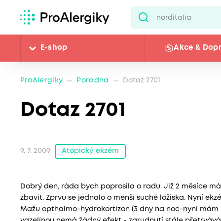
E-shop
Akce & Dop
ProAlergiky
Poradna
Dotaz 2701
Dotaz 2701
Atopický ekzém
9. 7. 2009
Dobrý den, ráda bych poprosila o radu. Již 2 měsíce má
zbavit. Zprvu se jednalo o menší suché ložiska. Nyní ek
Mažu opthalmo-hydrokortizon (3 dny na noc-nyní mám p
vazelínou nemá žádný efekt - zarudnutí stále přetrváv