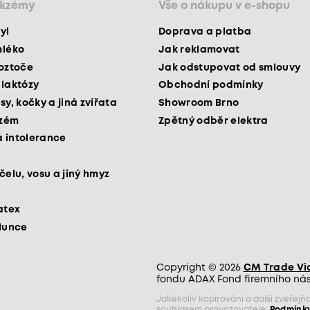
ekzémy
Vše o nákupu v e-shopu
yl
Doprava a platba
mléko
Jak reklamovat
roztoče
Jak odstupovat od smlouvy
 laktózy
Obchodní podmínky
sy, kočky a jiná zvířata
Showroom Brno
kzém
Zpětný odběr elektra
 intolerance
čelu, vosu a jiný hmyz
atex
slunce
Copyright © 2026
CM Trade Via 
fondu ADAX Fond firemního nást
Jakékoliv kopírování a další zveře
souhlasem provozovatele.
Podmínky