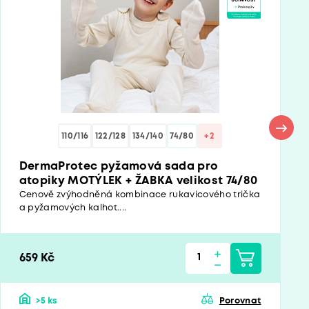
110/116
122/128
134/140
74/80
+2
DermaProtec pyžamová sada pro
atopiky MOTÝLEK + ŽABKA velikost 74/80
Cenově zvýhodněná kombinace rukavicového trička
a pyžamových kalhot....
659 Kč
>5 ks
Porovnat