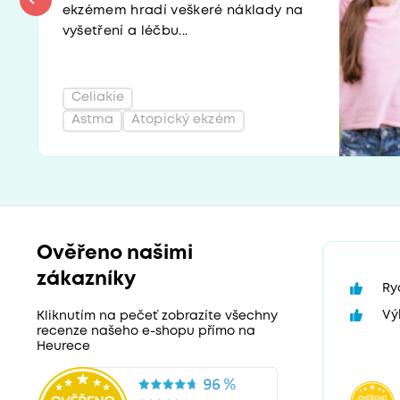
ekzémem hradí veškeré náklady na
vyšetření a léčbu...
Celiakie
Astma
Atopický ekzém
Ověřeno našimi
zákazníky
Ry
Vý
Kliknutím na pečeť zobrazíte všechny
recenze našeho e-shopu přímo na
Heurece