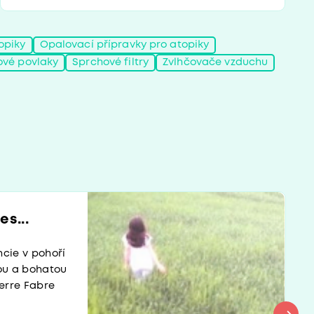
opiky
Opalovací přípravky pro atopiky
ové povlaky
Sprchové filtry
Zvlhčovače vzduchu
s...
ncie v pohoří
nou a bohatou
ierre Fabre