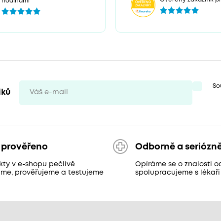
hodinami
So
iků
 prověřeno
Odborně a seriózn
kty v e-shopu pečlivě
Opíráme se o znalosti o
áme, prověřujeme a testujeme
spolupracujeme s lékaři