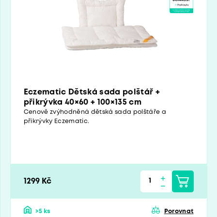
Eczematic Dětská sada polštář +
přikrývka 40×60 + 100×135 cm
Cenově zvýhodněná dětská sada polštáře a
přikrývky Eczematic.
1299 Kč
>5 ks
Porovnat