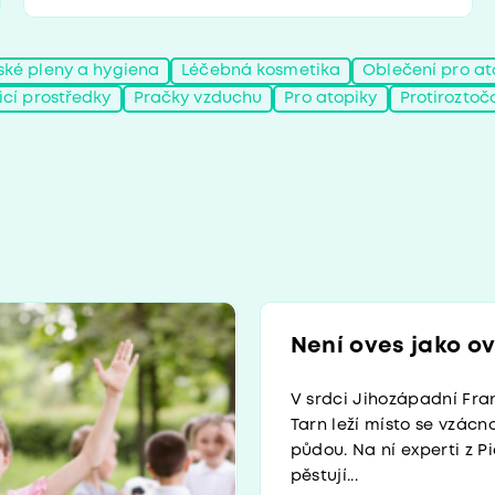
ské pleny a hygiena
Léčebná kosmetika
Oblečení pro at
ticí prostředky
Pračky vzduchu
Pro atopiky
Protiroztoč
Není oves jako ove
V srdci Jihozápadní Fra
Tarn leží místo se vzác
půdou. Na ní experti z P
pěstují...