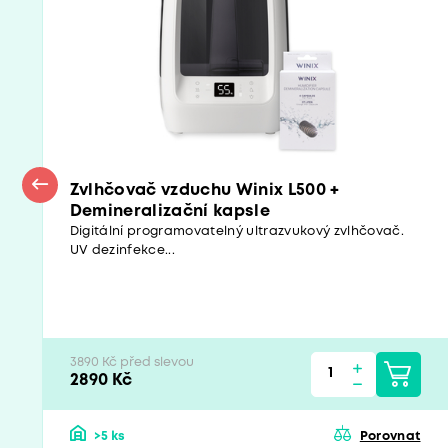
Zvlhčovač vzduchu Winix L500 +
Demineralizační kapsle
Digitální programovatelný ultrazvukový zvlhčovač.
UV dezinfekce...
3890 Kč před slevou
2890 Kč
>5 ks
Porovnat