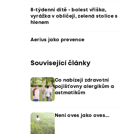
8-týdenní dítě - bolest vříška,
vyrážka v obličeji, zelená stolice s
hlenem
Aerius jako prevence
Související články
Co nabízejí zdravotní
pojišťovny alergikům a
astmatikům
Není oves jako oves...