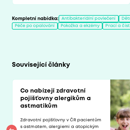
Kompletní nabídka:
Antibakteriální povlečení
Dět
Péče po opalování
Pokožka a ekzémy
Prací a čis
Související články
Co nabízejí zdravotní
pojišťovny alergikům a
astmatikům
Zdravotní pojišťovny v ČR pacientům
s astmatem, alergiemi a atopickým