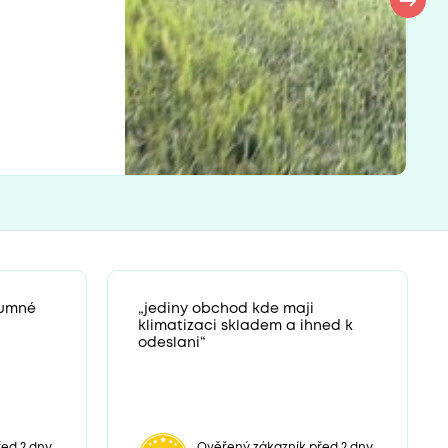
zumné
„jediny obchod kde maji
klimatizaci skladem a ihned k
odeslani“
ed 2 dny
Ověřený zákazník před 2 dny