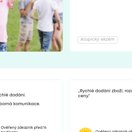
Atopický ekzém
„Rychlé dodání zboží, ro
chlé dodání.
ceny.“
borná komunikace.
Ověřený zákazník před 14
Ověřený zákazník př