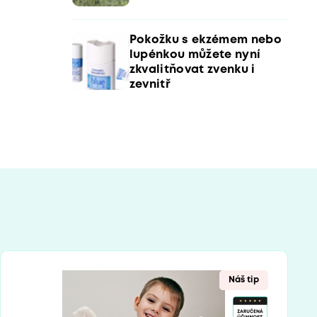
Pokožku s ekzémem nebo
lupénkou můžete nyní
zkvalitňovat zvenku i
zevnitř
Náš tip