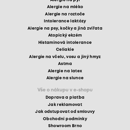
Alergie na mléko
Alergie na roztoče
Intolerance laktózy
Alergie na psy, kočky a jiná zvířata
Atopický ekzém
Histaminová intolerance
Celiakie
Alergie na včelu, vosu a jiný hmyz
Astma
Alergie na latex
Alergie na slunce
Vše o nákupu v e-shopu
Doprava a platba
Jak reklamovat
Jak odstupovat od smlouvy
Obchodní podmínky
Showroom Brno