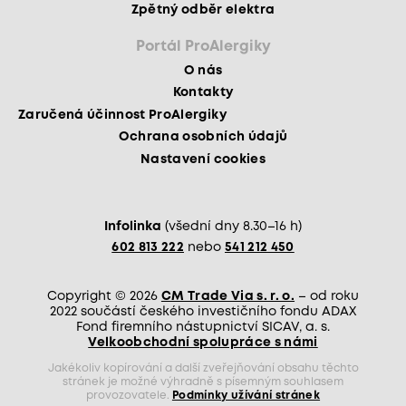
Zpětný odběr elektra
Portál ProAlergiky
O nás
Kontakty
Zaručená účinnost ProAlergiky
Ochrana osobních údajů
Nastavení cookies
Infolinka
(všední dny 8.30–16 h)
602 813 222
nebo
541 212 450
Copyright © 2026
CM Trade Via s. r. o.
– od roku
2022 součástí českého investičního fondu ADAX
Fond firemního nástupnictví SICAV, a. s.
Velkoobchodní spolupráce s námi
Jakékoliv kopírování a další zveřejňování obsahu těchto
stránek je možné výhradně s písemným souhlasem
provozovatele.
Podmínky užívání stránek