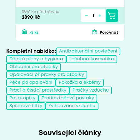
3890 Kč před slevou
2890 Kč
>5 ks
Porovnat
Kompletní nabídka:
Antibakteriální povlečení
Dětské pleny a hygiena
Léčebná kosmetika
Oblečení pro atopiky
Opalovací přípravky pro atopiky
Péče po opalování
Pokožka a ekzémy
Prací a čisticí prostředky
Pračky vzduchu
Pro atopiky
Protiroztočové povlaky
Sprchové filtry
Zvlhčovače vzduchu
Související články