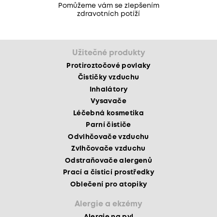
Pomůžeme vám se zlepšením
zdravotních potíží
Užitečné produkty
Protiroztočové povlaky
Čističky vzduchu
Inhalátory
Vysavače
Léčebná kosmetika
Parní čističe
Odvlhčovače vzduchu
Zvlhčovače vzduchu
Odstraňovače alergenů
Prací a čisticí prostředky
Oblečení pro atopiky
Alergie a ekzémy
Alergie na pyl