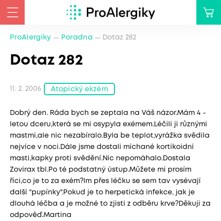
ProAlergiky
Poradna
Dotaz 282
Dotaz 282
11. 2. 2006
Atopický ekzém
Dobrý den. Ráda bych se zeptala na Váš názor.Mám 4 -
letou dceru,která se mi osypyla exémem.Léčili ji různými
mastmi,ale nic nezabíralo.Byla be teplot,vyrážka svědila
nejvíce v noci.Dále jsme dostali míchané kortikoidní
masti,kapky proti svědění.Nic nepomáhalo.Dostala
Zovirax tbl.Po té podstatný ústup.Můžete mi prosím
říci,co je to za exém?Im přes léčku se sem tav vysévají
další "pupínky".Pokud je to herpetická infekce, jak je
dlouhá léčba a je možné to zjisti z odběru krve?Děkuji za
odpověď.Martina