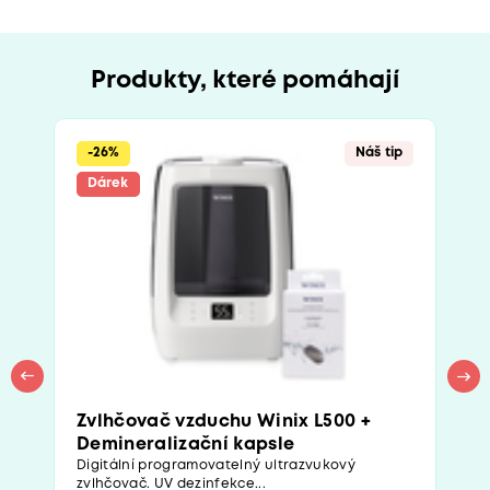
Produkty, které pomáhají
-26%
Náš tip
Dárek
Zvlhčovač vzduchu Winix L500 +
Demineralizační kapsle
Digitální programovatelný ultrazvukový
zvlhčovač. UV dezinfekce...