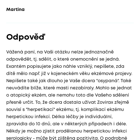
Martina
Odpověď
Vážená paní, na Vaši otázku nelze jednoznačně
odpovědět, tj. sdělit, o které onemocnění se jedná.
Exantém popisujete jako náhle vzniklý, nepíšete, zda
dítě mělo např. již v kojeneckém věku ekzémové projevy.
Nepíšete také jak dlouho je Vaše dcera "osypaná". Také
neuvádíte blíže, které masti nezabíraly. Mohlo se jednat
o atopický ekzém, ale nemohu toto dle Vašeho sdělení
přesně určit. To, že dcera dostala užívat Zovirax zřejmě
souvisí s "herpetikací" ekzému, tj. komplikací ekzému
herpetickou infekcí. Délka léčby je individuální,
zpravidla do 10 dnů, ale v některých případech i déle.
Někdy je možno zjistit prodělanou herpetickou infekci
serologicky - může být zjištěna pozitivita. O podrobné