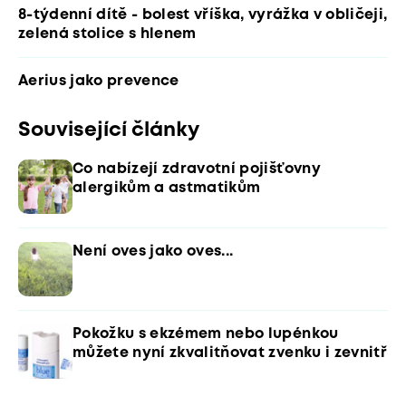
8-týdenní dítě - bolest vříška, vyrážka v obličeji,
zelená stolice s hlenem
Aerius jako prevence
Související články
Co nabízejí zdravotní pojišťovny
alergikům a astmatikům
Není oves jako oves...
Pokožku s ekzémem nebo lupénkou
můžete nyní zkvalitňovat zvenku i zevnitř