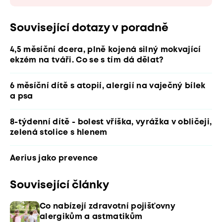
Související dotazy v poradně
4,5 měsíční dcera, plně kojená silný mokvající
ekzém na tváři. Co se s tím dá dělat?
6 měsíční dítě s atopií, alergií na vaječný bílek
a psa
8-týdenní dítě - bolest vříška, vyrážka v obličeji,
zelená stolice s hlenem
Aerius jako prevence
Související články
Co nabízejí zdravotní pojišťovny
alergikům a astmatikům