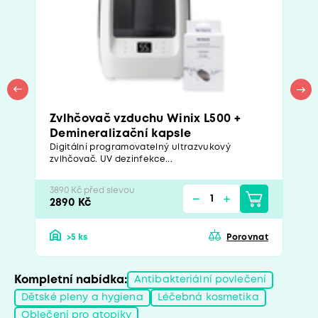
Zvlhčovač vzduchu Winix L500 +
Demineralizační kapsle
Digitální programovatelný ultrazvukový
zvlhčovač. UV dezinfekce...
3890 Kč před slevou
2890 Kč
>5 ks
Porovnat
Kompletní nabídka:
Antibakteriální povlečení
Dětské pleny a hygiena
Léčebná kosmetika
Oblečení pro atopiky