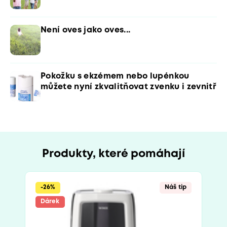
Není oves jako oves...
Pokožku s ekzémem nebo lupénkou
můžete nyní zkvalitňovat zvenku i zevnitř
Produkty, které pomáhají
-26%
Náš tip
Dárek