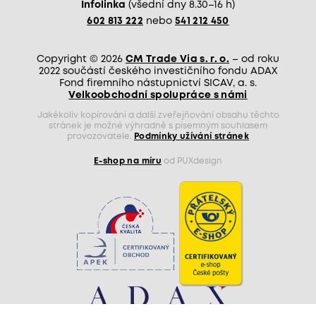
Infolinka
(všední dny 8.30–16 h)
602 813 222
nebo
541 212 450
Copyright © 2026
CM Trade Via s. r. o.
– od roku
2022 součástí českého investičního fondu ADAX
Fond firemního nástupnictví SICAV, a. s.
Velkoobchodní spolupráce s námi
Jakékoliv kopírování a další zveřejňování obsahu těchto
stránek je možné výhradně s písemným souhlasem
provozovatele.
Podmínky užívání stránek
E-shop na míru
od PUXdesign