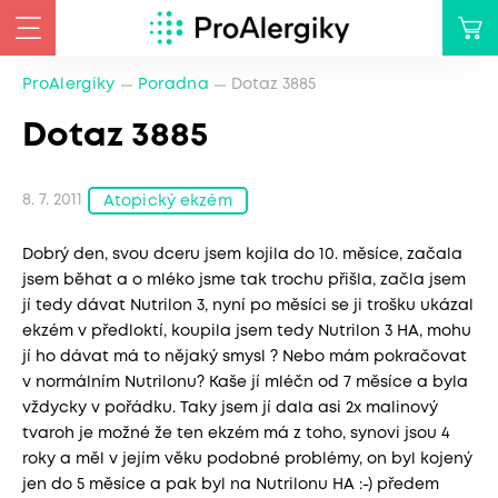
ProAlergiky
Poradna
Dotaz 3885
Dotaz 3885
8. 7. 2011
Atopický ekzém
Dobrý den, svou dceru jsem kojila do 10. měsíce, začala
jsem běhat a o mléko jsme tak trochu přišla, začla jsem
jí tedy dávat Nutrilon 3, nyní po měsíci se ji trošku ukázal
ekzém v předloktí, koupila jsem tedy Nutrilon 3 HA, mohu
jí ho dávat má to nějaký smysl ? Nebo mám pokračovat
v normálním Nutrilonu? Kaše jí mléčn od 7 měsíce a byla
vždycky v pořádku. Taky jsem jí dala asi 2x malinový
tvaroh je možné že ten ekzém má z toho, synovi jsou 4
roky a měl v jejím věku podobné problémy, on byl kojený
jen do 5 měsíce a pak byl na Nutrilonu HA :-) předem