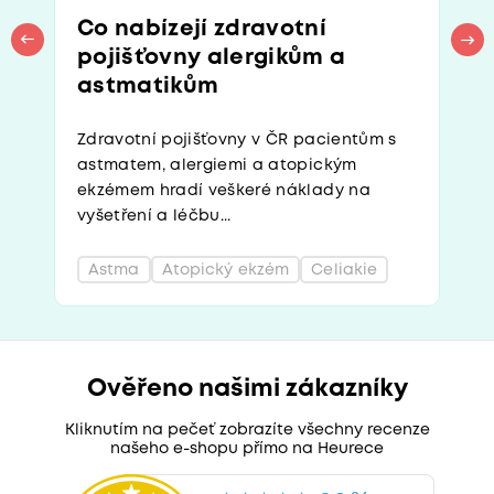
Co nabízejí zdravotní
pojišťovny alergikům a
astmatikům
Zdravotní pojišťovny v ČR pacientům s
astmatem, alergiemi a atopickým
ekzémem hradí veškeré náklady na
vyšetření a léčbu...
Astma
Atopický ekzém
Celiakie
Ověřeno našimi zákazníky
Kliknutím na pečeť zobrazíte všechny recenze
našeho e-shopu přímo na Heurece