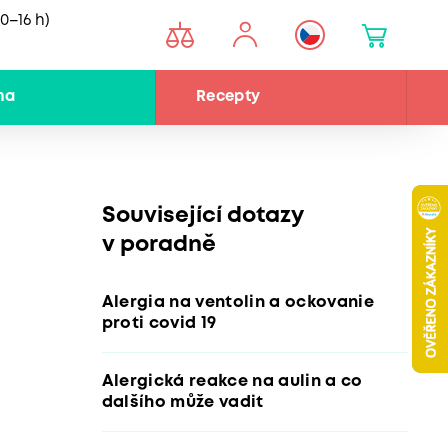
0–16 h)
na
Recepty
Související dotazy
v poradně
Alergia na ventolin a ockovanie
proti covid 19
Alergická reakce na aulin a co
dalšího může vadit