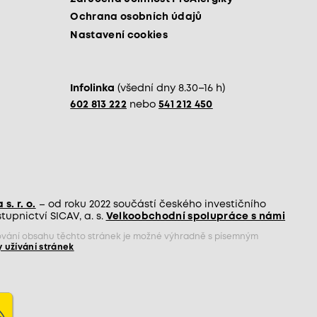
Ochrana osobních údajů
Nastavení cookies
Infolinka
(všední dny 8.30–16 h)
602 813 222
nebo
541 212 450
s. r. o.
– od roku 2022 součástí českého investičního
upnictví SICAV, a. s.
Velkoobchodní spolupráce s námi
jňování obsahu těchto stránek je možné výhradně s písemným
 užívání stránek