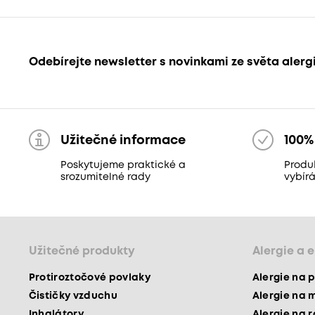
Odebírejte newsletter s novinkami ze světa alerg
Užitečné informace
100%
Poskytujeme praktické a
Produ
srozumitelné rady
vybír
Užitečné produkty
Alergie a 
Protiroztočové povlaky
Alergie na p
Čističky vzduchu
Alergie na 
Inhalátory
Alergie na 