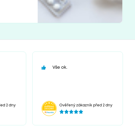
Vše ok.
ed 2 dny
Ověřený zákazník před 2 dny