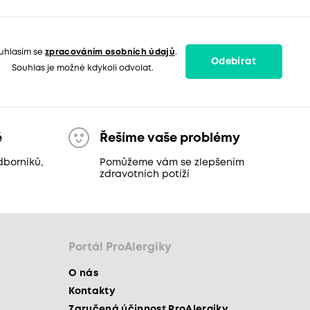
uhlasím se
zpracováním osobních údajů
.
Odebírat
Souhlas je možné kdykoli odvolat.
ě
Řešíme vaše problémy
dborníků,
Pomůžeme vám se zlepšením
zdravotních potíží
Portál ProAlergiky
O nás
Kontakty
Zaručená účinnost ProAlergiky