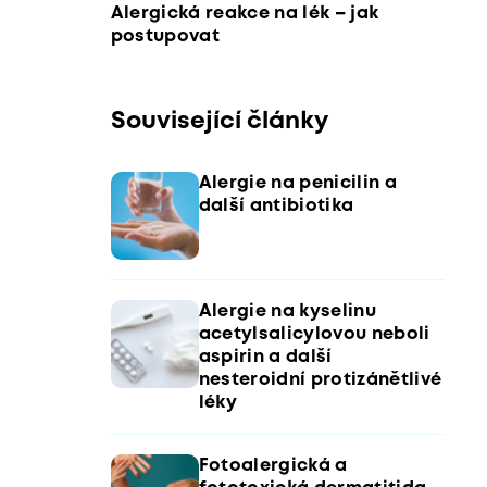
Alergická reakce na lék – jak
postupovat
Související články
Alergie na penicilin a
další antibiotika
Alergie na kyselinu
acetylsalicylovou neboli
aspirin a další
nesteroidní protizánětlivé
léky
Fotoalergická a