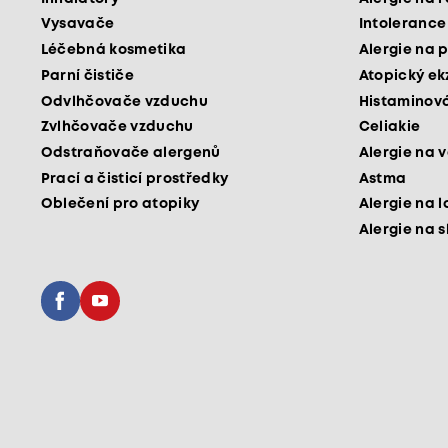
Vysavače
Intolerance
Léčebná kosmetika
Alergie na p
Parní čističe
Atopický e
Odvlhčovače vzduchu
Histaminová
Zvlhčovače vzduchu
Celiakie
Odstraňovače alergenů
Alergie na v
Prací a čisticí prostředky
Astma
Oblečení pro atopiky
Alergie na l
Alergie na 