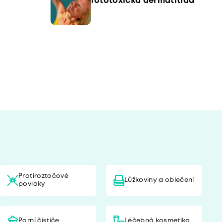
fototoxická dermatitida
Protiroztočové
Lůžkoviny a oblečení
povlaky
Parní čističe
Léčebná kosmetika