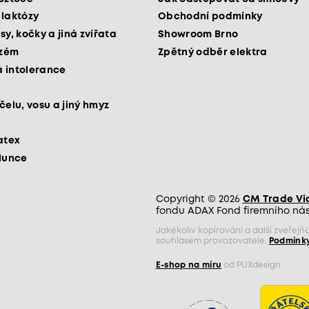
 laktózy
Obchodní podmínky
sy, kočky a jiná zvířata
Showroom Brno
kzém
Zpětný odběr elektra
 intolerance
čelu, vosu a jiný hmyz
atex
slunce
Copyright © 2026
CM Trade Via 
fondu ADAX Fond firemního nást
Jakékoliv kopírování a další zveře
souhlasem provozovatele.
Podmínky
E-shop na míru
od PUXdesign