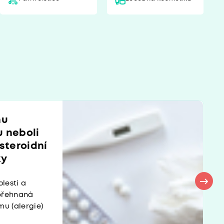
nu
u neboli
esteroidní
ky
olesti a
přehnaná
mu (alergie)