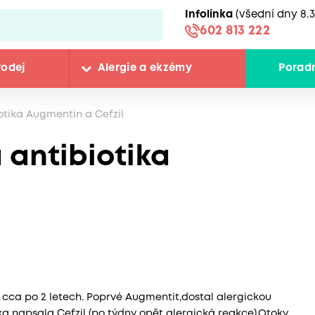
Infolinka
(všední dny 8.3
602 813 222
rodej
Alergie a ekzémy
Porad
otika Augmentin a Cefzil
 antibiotika
a cca po 2 letech. Poprvé Augmentit,dostal alergickou
ka napsala Cefzil (po týdny opět alergická reakce).Otoky