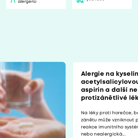
alergenů
Alergie na kyseli
acetylsalicylovo
aspirin a další n
protizánětlivé lé
Na léky proti horečce, b
zánětu může vzniknout 
reakce imunitního systé
nebo nealergická...