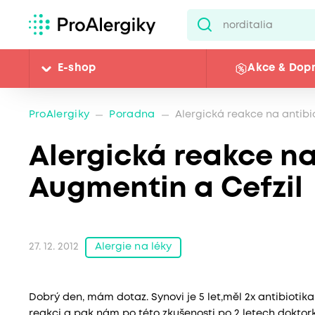
E-shop
Akce & Dop
ProAlergiky
Poradna
Alergická reakce na antibi
Alergická reakce na
Augmentin a Cefzil
Alergie na léky
27. 12. 2012
Dobrý den, mám dotaz. Synovi je 5 let,měl 2x antibiotik
reakci a pak nám po této zkušenosti po 2 letech doktor