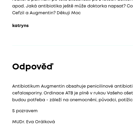
apod. Jaká antibiotika ještě může doktorka napsat? Co 
Cefzil a Augmentin? Děkuji Moc
katryns
Odpověď
Antibiotikum Augmentin obsahuje penicilinové antibiotik
cefalosporiny. Ordinace ATB je plně v rukou Vašeho ošet
budou potřeba - záleží na onemocnění, původci, potížíc
S pozravem
MUDr. Eva Orálková