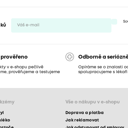
So
iků
 prověřeno
Odborně a seriózn
kty v e-shopu pečlivě
Opíráme se o znalosti o
áme, prověřujeme a testujeme
spolupracujeme s lékaři
ekzémy
Vše o nákupu v e-shopu
yl
Doprava a platba
mléko
Jak reklamovat
roztoče
Jak odstupovat od smlouvy