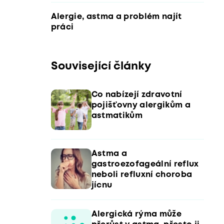
Alergie, astma a problém najít
práci
Související články
Co nabízejí zdravotní
pojišťovny alergikům a
astmatikům
Astma a
gastroezofageální reflux
neboli refluxní choroba
jícnu
Alergická rýma může