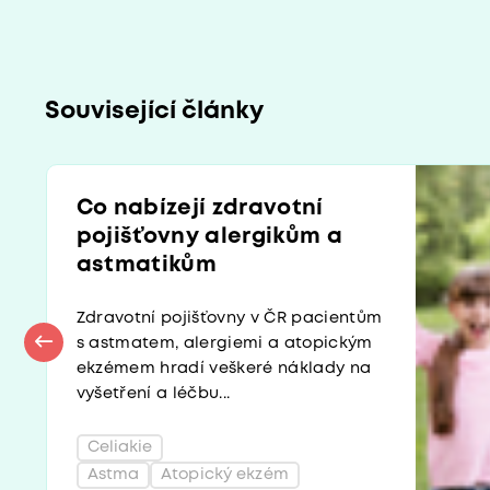
Související články
Co nabízejí zdravotní
pojišťovny alergikům a
astmatikům
Zdravotní pojišťovny v ČR pacientům
s astmatem, alergiemi a atopickým
ekzémem hradí veškeré náklady na
vyšetření a léčbu...
Celiakie
Astma
Atopický ekzém