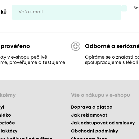
So
iků
 prověřeno
Odborně a seriózn
kty v e-shopu pečlivě
Opíráme se o znalosti o
áme, prověřujeme a testujeme
spolupracujeme s lékaři
ekzémy
Vše o nákupu v e-shopu
yl
Doprava a platba
mléko
Jak reklamovat
roztoče
Jak odstupovat od smlouvy
 laktózy
Obchodní podmínky