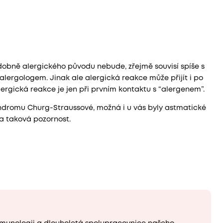
bně alergického původu nebude, zřejmě souvisí spíše s
 alergologem. Jinak ale alergická reakce může přijít i po
lergická reakce je jen při prvním kontaktu s “alergenem”.
ndromu Churg-Straussové, možná i u vás byly astmatické
na taková pozornost.