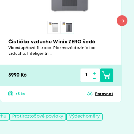
Čistička vzduchu Winix ZERO šedá
Vícestupňová filtrace. Plazmová dezinfekce
vzduchu. Inteligentní...
5990 Kč
>5 ks
Porovnat
chu
Protiroztočové povlaky
Výdechoměry