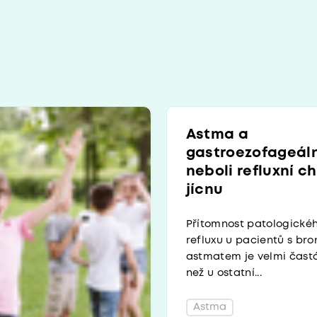
Astma a
gastroezofageáln
neboli refluxní c
jícnu
Přítomnost patologické
refluxu u pacientů s br
astmatem je velmi častá,
než u ostatní...
Astma