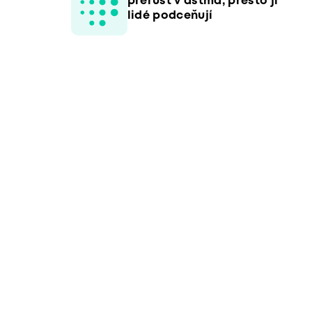
přerůst v astma, přesto ji
lidé podceňují