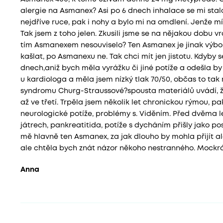
alergie na Asmanex? Asi po 6 dnech inhalace se mi stalo,
nejdříve ruce, pak i nohy a bylo mi na omdlení. Jenže mí
Tak jsem z toho jelen. Zkusili jsme se na nějakou dobu vrá
tím Asmanexem nesouviselo? Ten Asmanex je jinak výbor
kašlat, po Asmanexu ne. Tak chci mít jen jistotu. Kdyby 
dnech,aniž bych měla vyrážku či jiné potíže a odešla 
u kardiologa a měla jsem nízký tlak 70/50, občas to tak
syndromu Churg-Straussové?spousta materiálů uvádí, že 
až ve třetí. Trpěla jsem několik let chronickou rýmou, pak
neurologické potíže, problémy s. Viděním. Před dvěma let
játrech, pankreatitida, potíže s dycháním přišly jako pos
mě hlavně ten Asmanex, za jak dlouho by mohla přijít al
ale chtěla bych znát názor někoho nestranného. Mockrá
Anna