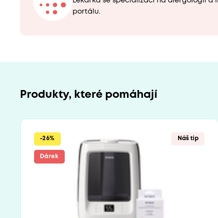
Lékařka se specializací na alergologii a
portálu.
Produkty, které pomáhají
-26%
Náš tip
Dárek