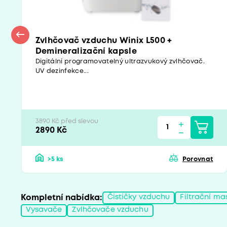
Zvlhčovač vzduchu Winix L500 +
Demineralizační kapsle
Digitální programovatelný ultrazvukový zvlhčovač.
UV dezinfekce...
3890 Kč před slevou
2890 Kč
>5 ks
Porovnat
Kompletní nabídka:
Čističky vzduchu
Filtrační ma
Vysavače
Zvlhčovače vzduchu