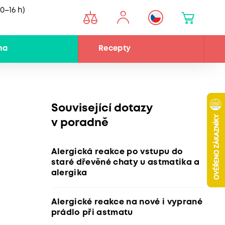
0–16 h)
na
Recepty
Související dotazy
v poradně
Alergická reakce po vstupu do
staré dřevěné chaty u astmatika a
alergika
Alergické reakce na nové i vyprané
prádlo při astmatu