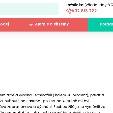
Infolinka
(všední dny 8.3
602 813 222
rodej
Alergie a ekzémy
Porad
em trpěla vysokou eosinofilii ( kolem 30 procent), paraziti
cha, hubnutí, pak astma.. po zhruba 4 letech mi byl
ává zabrat únava a dýchání. Ecobec 250 jsme vyměnili za
i se zeptat, za jak dlouho se může projevit případná