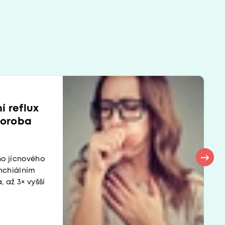
í reflux
horoba
ho jícnového
onchiálním
 až 3× vyšší