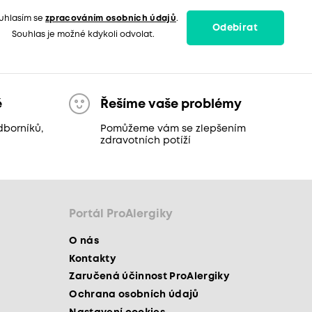
uhlasím se
zpracováním osobních údajů
.
Odebírat
Souhlas je možné kdykoli odvolat.
ě
Řešíme vaše problémy
dborníků,
Pomůžeme vám se zlepšením
zdravotních potíží
Portál ProAlergiky
O nás
Kontakty
Zaručená účinnost ProAlergiky
Ochrana osobních údajů