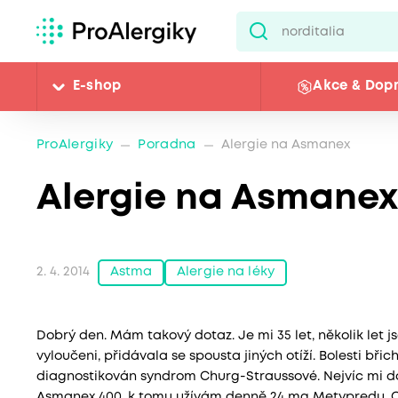
E-shop
Akce & Dop
ProAlergiky
Poradna
Alergie na Asmanex
Alergie na Asmanex
Astma
Alergie na léky
2. 4. 2014
Dobrý den. Mám takový dotaz. Je mi 35 let, několik let js
vyloučeni, přidávala se spousta jiných otíží. Bolesti bři
diagnostikován syndrom Churg-Straussové. Nejvíc mi d
Asmanex 400, k tomu užívám denně 24 mg Metypredu. Chc