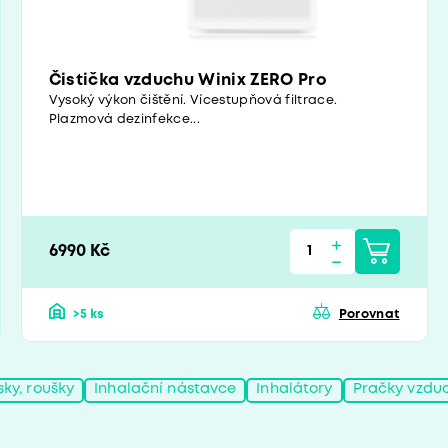
Čistička vzduchu Winix ZERO Pro
Vysoký výkon čištění. Vícestupňová filtrace.
Plazmová dezinfekce...
6990 Kč
>5 ks
Porovnat
sky, roušky
Inhalační nástavce
Inhalátory
Pračky vzdu