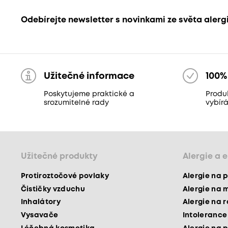
Odebírejte newsletter s novinkami ze světa alerg
Užitečné informace
100%
Poskytujeme praktické a
Produ
srozumitelné rady
vybír
Užitečné produkty
Alergie a 
Protiroztočové povlaky
Alergie na p
Čističky vzduchu
Alergie na 
Inhalátory
Alergie na 
Vysavače
Intolerance