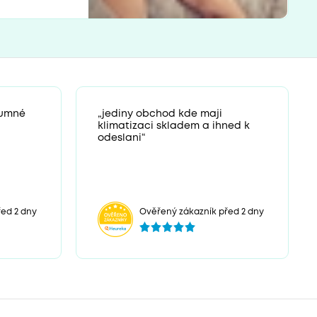
zumné
„jediny obchod kde maji
klimatizaci skladem a ihned k
odeslani“
ed 2 dny
Ověřený zákazník před 2 dny