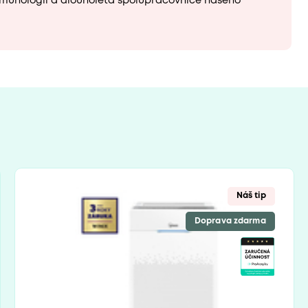
 imunologii a dlouholetá spolupracovnice našeho
Náš tip
Doprava zdarma