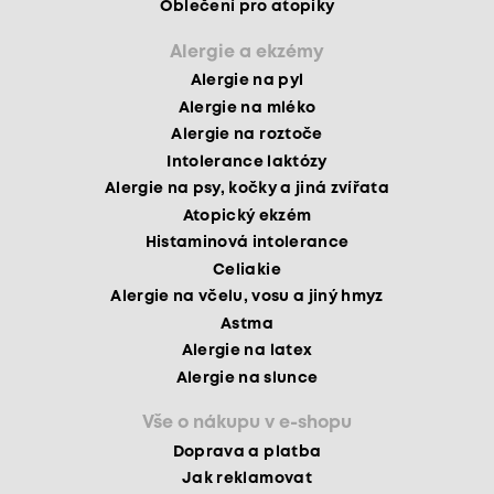
Oblečení pro atopiky
Alergie a ekzémy
Alergie na pyl
Alergie na mléko
Alergie na roztoče
Intolerance laktózy
Alergie na psy, kočky a jiná zvířata
Atopický ekzém
Histaminová intolerance
Celiakie
Alergie na včelu, vosu a jiný hmyz
Astma
Alergie na latex
Alergie na slunce
Vše o nákupu v e-shopu
Doprava a platba
Jak reklamovat