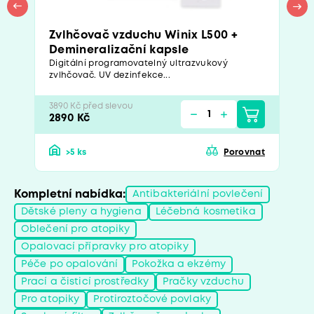
Zvlhčovač vzduchu Winix L500 +
Demineralizační kapsle
Digitální programovatelný ultrazvukový
zvlhčovač. UV dezinfekce...
3890 Kč před slevou
2890 Kč
>5 ks
Porovnat
Kompletní nabídka:
Antibakteriální povlečení
Dětské pleny a hygiena
Léčebná kosmetika
Oblečení pro atopiky
Opalovací přípravky pro atopiky
Péče po opalování
Pokožka a ekzémy
Prací a čisticí prostředky
Pračky vzduchu
Pro atopiky
Protiroztočové povlaky