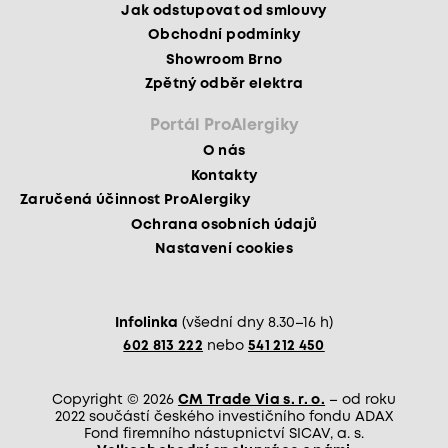
Jak odstupovat od smlouvy
Obchodní podmínky
Showroom Brno
Zpětný odběr elektra
Portál ProAlergiky
O nás
Kontakty
Zaručená účinnost ProAlergiky
Ochrana osobních údajů
Nastavení cookies
Infolinka
(všední dny 8.30–16 h)
602 813 222
nebo
541 212 450
Copyright © 2026
CM Trade Via s. r. o.
– od roku
2022 součástí českého investičního fondu ADAX
Fond firemního nástupnictví SICAV, a. s.