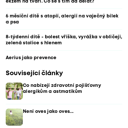
ekzém na tváři. Co se s tím dá dělat?
6 měsíční dítě s atopií, alergií na vaječný bílek
a psa
8-týdenní dítě - bolest vříška, vyrážka v obličeji,
zelená stolice s hlenem
Aerius jako prevence
Související články
Co nabízejí zdravotní pojišťovny
alergikům a astmatikům
Není oves jako oves...