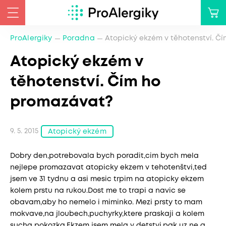
ProAlergiky
Poradna
Atopický ekzém v těhotenství. Č
Atopický ekzém v
těhotenství. Čím ho
promazávat?
9. 5. 2015
Atopický ekzém
Dobry den,potrebovala bych poradit,cim bych mela
nejlepe promazavat atopicky ekzem v tehotenštvi,ted
jsem ve 31 tydnu a asi mesic trpim na atopicky ekzem
kolem prstu na rukou.Dost me to trapi a navic se
obavam,aby ho nemelo i miminko. Mezi prsty to mam
mokvave,na jloubech,puchyrky,ktere praskaji a kolem
sucha pokozka.Ekzem jsem mela v detstvi,pak uz ne a