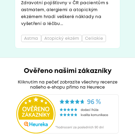
Zdravotní pojišťovny v ČR pacientům s
astmatem, alergiemi a atopickým
ekzémem hradí veškeré náklady na
vyšetření a léčbu...
Astma
Atopický ekzém
Celiakie
Ověřeno našimi zákazníky
Kliknutím na pečeť zobrazíte všechny recenze
našeho e-shopu přímo na Heurece