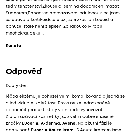
ted v tehotenstvi.Zkousela jsem na doporuceni mazat
Sudocrem,Bphanten,promazavam Indulonou,sice jsem
se obavala kortikoidu,ale uz jsem zkusila i Locoid a
bohuzel,stale neni zlepseni.Za jakoukoliv radu
mnohokrat dekuji.
Renata
Odpověď
Dobrý den,
léčba ekzému je bohužel velmi komplikovaná a jedná se
o individuální záležitost. Proto nelze jednoznačně
doporučit produkt, který vám bude vyhovovat.
Z promazávací kosmetiky jsou velmi dobře snášené
značky
Eucerin, A-derma, Avene
. Na akutní fázi je
dobrý např.
Eucerin Acute krém
. S Acute krémem jsme