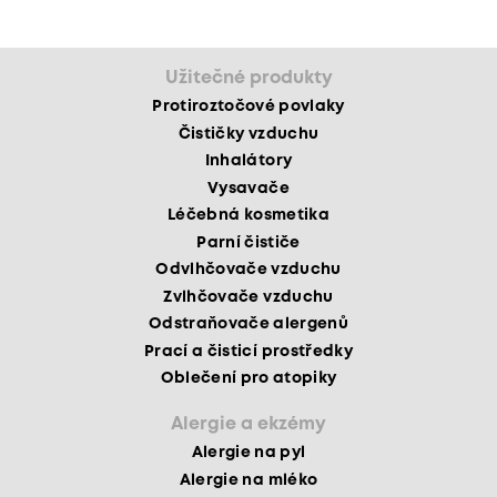
Užitečné produkty
Protiroztočové povlaky
Čističky vzduchu
Inhalátory
Vysavače
Léčebná kosmetika
Parní čističe
Odvlhčovače vzduchu
Zvlhčovače vzduchu
Odstraňovače alergenů
Prací a čisticí prostředky
Oblečení pro atopiky
Alergie a ekzémy
Alergie na pyl
Alergie na mléko