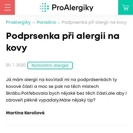
ProAlergiky
Poradna
Podprsenka při alergii na kovy
Podprsenka při alergii na
kovy
20. 1. 2020
Kontaktní alergie
Já mám alergii na kov.Vadí mi na podprdsenkách ty
kovové části a moc se pak na těch místech
škrábu.Potřebovala bych nějaké bez těch částí,ale aby i
zároveň pěkně vypadaly.Máte nějaký tip?
Martina Karoliová