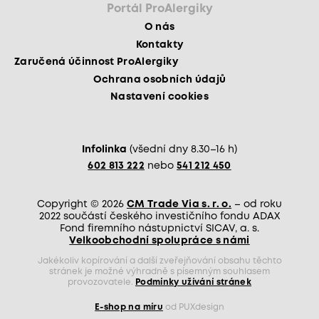
Portál ProAlergiky
O nás
Kontakty
Zaručená účinnost ProAlergiky
Ochrana osobních údajů
Nastavení cookies
Infolinka
(všední dny 8.30–16 h)
602 813 222
nebo
541 212 450
Copyright © 2026
CM Trade Via s. r. o.
– od roku
2022 součástí českého investičního fondu ADAX
Fond firemního nástupnictví SICAV, a. s.
Velkoobchodní spolupráce s námi
Jakékoliv kopírování a další zveřejňování obsahu těchto
stránek je možné výhradně s písemným souhlasem
provozovatele.
Podmínky užívání stránek
E-shop na míru
od PUXdesign