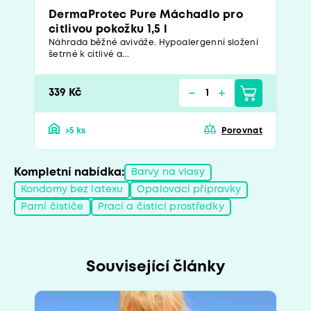
DermaProtec Pure Máchadlo pro
citlivou pokožku 1,5 l
Náhrada běžné aviváže. Hypoalergenní složení
šetrné k citlivé a...
339 Kč
>5 ks
Porovnat
Kompletní nabídka:
Barvy na vlasy
Kondomy bez latexu
Opalovací přípravky
Parní čističe
Prací a čisticí prostředky
Související články