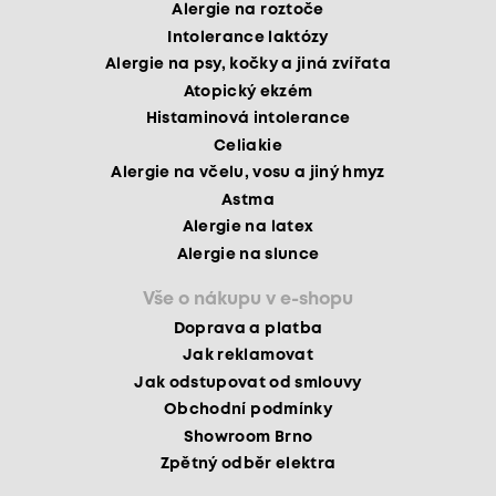
Alergie na roztoče
Intolerance laktózy
Alergie na psy, kočky a jiná zvířata
Atopický ekzém
Histaminová intolerance
Celiakie
Alergie na včelu, vosu a jiný hmyz
Astma
Alergie na latex
Alergie na slunce
Vše o nákupu v e-shopu
Doprava a platba
Jak reklamovat
Jak odstupovat od smlouvy
Obchodní podmínky
Showroom Brno
Zpětný odběr elektra