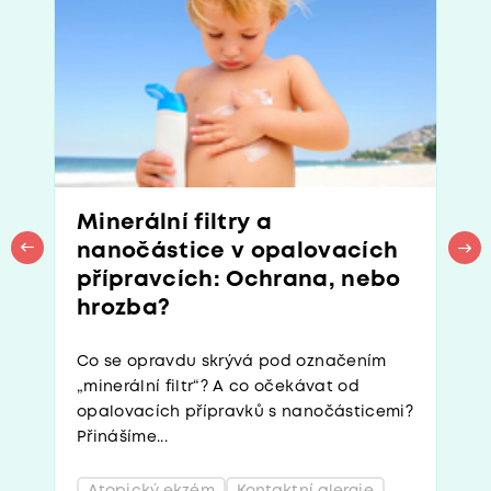
Minerální filtry a
nanočástice v opalovacích
přípravcích: Ochrana, nebo
hrozba?
Co se opravdu skrývá pod označením
„minerální filtr“? A co očekávat od
opalovacích přípravků s nanočásticemi?
Přinášíme...
Atopický ekzém
Kontaktní alergie