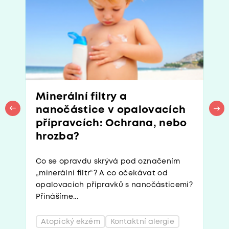
Minerální filtry a
nanočástice v opalovacích
přípravcích: Ochrana, nebo
hrozba?
Co se opravdu skrývá pod označením
„minerální filtr“? A co očekávat od
opalovacích přípravků s nanočásticemi?
Přinášíme...
Atopický ekzém
Kontaktní alergie