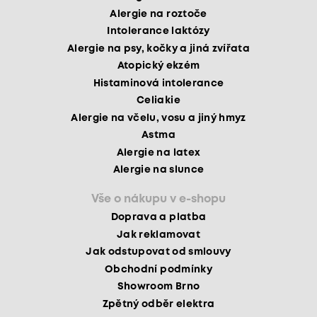
Alergie na roztoče
Intolerance laktózy
Alergie na psy, kočky a jiná zvířata
Atopický ekzém
Histaminová intolerance
Celiakie
Alergie na včelu, vosu a jiný hmyz
Astma
Alergie na latex
Alergie na slunce
Vše o nákupu v e-shopu
Doprava a platba
Jak reklamovat
Jak odstupovat od smlouvy
Obchodní podmínky
Showroom Brno
Zpětný odběr elektra