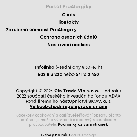
Portál ProAlergiky
O nás
Kontakty
Zaručená účinnost ProAlergiky
Ochrana osobních údajů
Nastavení cookies
Infolinka
(všední dny 8.30–16 h)
602 813 222
nebo
541 212 450
Copyright © 2026
CM Trade Via s. r. o.
– od roku
2022 součástí českého investičního fondu ADAX
Fond firemního nástupnictví SICAV, a. s.
Velkoobchodní spolupráce s námi
Jakékoliv kopírování a další zveřejňování obsahu těchto
stránek je možné výhradně s písemným souhlasem
provozovatele.
Podmínky užívání stránek
E-shop na míru
od PUXdesign