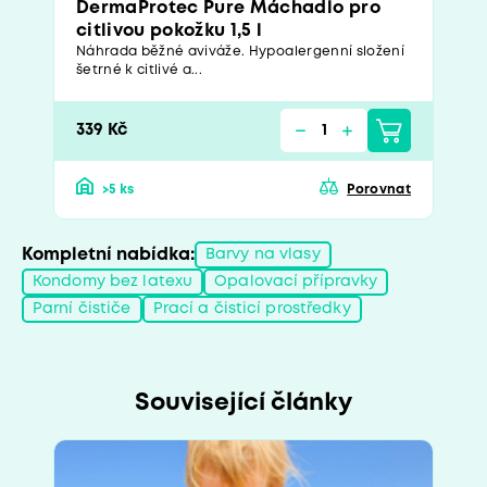
DermaProtec Pure Máchadlo pro
citlivou pokožku 1,5 l
Náhrada běžné aviváže. Hypoalergenní složení
šetrné k citlivé a...
339 Kč
>5 ks
Porovnat
Kompletní nabídka:
Barvy na vlasy
Kondomy bez latexu
Opalovací přípravky
Parní čističe
Prací a čisticí prostředky
Související články