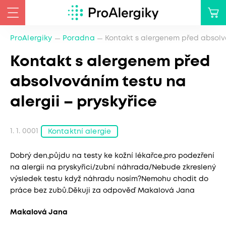
ProAlergiky
Poradna
Kontakt s alergenem před absolvo
Kontakt s alergenem před
absolvováním testu na
alergii – pryskyřice
1. 1. 0001
Kontaktní alergie
Dobrý den,půjdu na testy ke kožní lékařce,pro podezření
na alergii na pryskyřici/zubní náhrada/Nebude zkreslený
výsledek testu když náhradu nosím?Nemohu chodit do
práce bez zubů.Děkuji za odpověď Makalová Jana
Makalová Jana