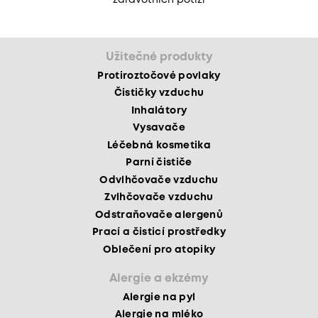
zdravotních potíží
Užitečné produkty
Protiroztočové povlaky
Čističky vzduchu
Inhalátory
Vysavače
Léčebná kosmetika
Parní čističe
Odvlhčovače vzduchu
Zvlhčovače vzduchu
Odstraňovače alergenů
Prací a čisticí prostředky
Oblečení pro atopiky
Alergie a ekzémy
Alergie na pyl
Alergie na mléko