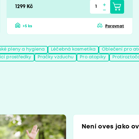
1299 Kč
>5 ks
Porovnat
ské pleny a hygiena
Léčebná kosmetika
Oblečení pro at
ticí prostředky
Pračky vzduchu
Pro atopiky
Protiroztoč
Není oves jako ove