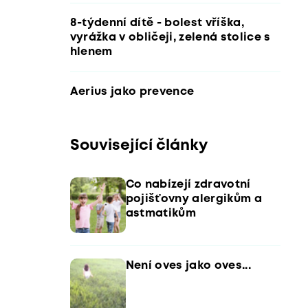
8-týdenní dítě - bolest vříška,
vyrážka v obličeji, zelená stolice s
hlenem
Aerius jako prevence
Související články
Co nabízejí zdravotní
pojišťovny alergikům a
astmatikům
Není oves jako oves...