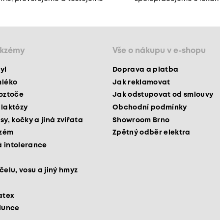
ekzémy
Vše o nákupu v e-shopu
yl
Doprava a platba
mléko
Jak reklamovat
roztoče
Jak odstupovat od smlouvy
 laktózy
Obchodní podmínky
sy, kočky a jiná zvířata
Showroom Brno
kzém
Zpětný odběr elektra
 intolerance
čelu, vosu a jiný hmyz
atex
slunce