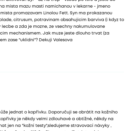
vena mista mazu masti namichanou v lekarne - jmeno
ha mista promazavam Linolou Fett. Syn ma prokazanou
kolade, citrusum, potravinam obsahujicim barviva (i kdyz to
 v lecbe a zda je mozne, ze vsechny nakumulovane
ustecim mechanismem. Jak muze jeste dlouho trvat (za
em zase "uklidni"? Dekuji Valesova
může jednat o kopřivku. Doporučuji se obrátit na kožního
 kopřivky je někdy velmi zdlouhavé a obtížné, někdy na
hat jen na "kožní testy",sledujeme stravovací návyky ,