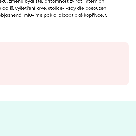
ků, změnu bydliště, přítomnost zvířat, interních
alší, vyšetření krve, stolice- vždy dle posouzení
eobjasněná, mluvíme pak o idiopatické kopřivce. S