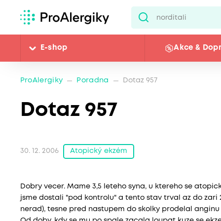
E-shop
Akce & Dop
ProAlergiky
Poradna
Dotaz 957
Dotaz 957
Atopický ekzém
30. 12. 2006
Dobry vecer. Mame 3,5 leteho syna, u ktereho se atopi
jsme dostali "pod kontrolu" a tento stav trval az do zari
nerad), tesne pred nastupem do skolky prodelal anginu (an
Od doby, kdy se mu po spale zacala loupat kuze se ekzem