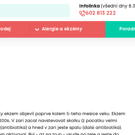
Infolinka
(všední dny 8.3
602 813 222
rodej
Alergie a ekzémy
Porad
cky ekzem objevil poprve kolem 5-teho mesice veku. Ekzem
 2006. V zari zacal navstevovat skolku (z pocatku velmi
tibiotika) a hned v zari jeste spalu (dalsi antibiotika).
 aktivoval. Byl - az na trup - vsude po tele a jeste do