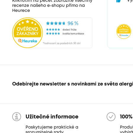
Vý
Kliknutím na pečeť zobrazíte všechny
recenze našeho e-shopu přímo na
Heurece
Odebírejte newsletter s novinkami ze světa alerg
Užitečné informace
100%
Poskytujeme praktické a
Produ
srozumitelné rady
vybír