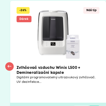
-26%
Náš tip
Dárek
Zvlhčovač vzduchu Winix L500 +
Demineralizační kapsle
Digitální programovatelný ultrazvukový zvlhčovač.
UV dezinfekce...