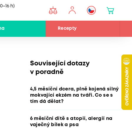
0–16 h)
na
Recepty
Související dotazy
v poradně
4,5 měsíční dcera, plně kojená silný
mokvající ekzém na tváři. Co se s
tím dá dělat?
6 měsíční dítě s atopií, alergií na
vaječný bílek a psa