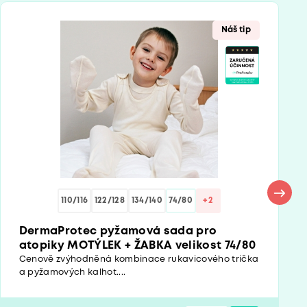
Náš tip
110/116
122/128
134/140
74/80
+2
DermaProtec pyžamová sada pro
atopiky MOTÝLEK + ŽABKA velikost 74/80
Cenově zvýhodněná kombinace rukavicového trička
a pyžamových kalhot....