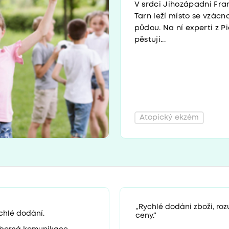
V srdci Jihozápadní Fra
Tarn leží místo se vzác
půdou. Na ní experti z P
pěstují...
Atopický ekzém
„Rychlé dodání zboží, ro
chlé dodání.
ceny.“