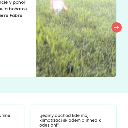
ncie v pohoří
nou a bohatou
ierre Fabre
zumné
„jediny obchod kde maji
klimatizaci skladem a ihned k
odeslani“