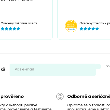
borná komunikace.
Ověřený zákazník včera
Ověřený zákazník př
So
iků
 prověřeno
Odborně a seriózn
kty v e-shopu pečlivě
Opíráme se o znalosti o
áme, prověřujeme a testujeme
spolupracujeme s lékaři