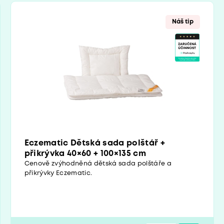
Náš tip
Eczematic Dětská sada polštář +
přikrývka 40×60 + 100×135 cm
Cenově zvýhodněná dětská sada polštáře a
přikrývky Eczematic.