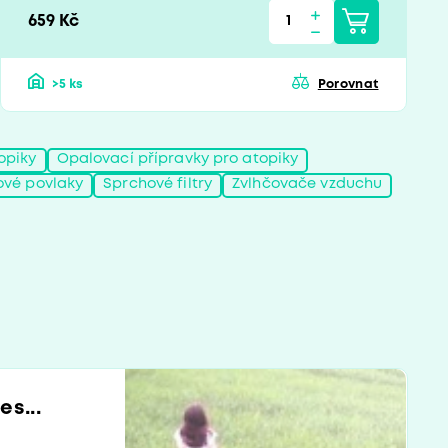
659 Kč
>5 ks
Porovnat
opiky
Opalovací přípravky pro atopiky
ové povlaky
Sprchové filtry
Zvlhčovače vzduchu
s...