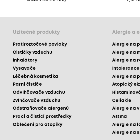
Užitečné produkty
Alergie a 
Protiroztočové povlaky
Alergie na p
Čističky vzduchu
Alergie na 
Inhalátory
Alergie na 
Vysavače
Intolerance
Léčebná kosmetika
Alergie na p
Parní čističe
Atopický e
Odvlhčovače vzduchu
Histaminová
Zvlhčovače vzduchu
Celiakie
Odstraňovače alergenů
Alergie na v
Prací a čisticí prostředky
Astma
Oblečení pro atopiky
Alergie na l
Alergie na 