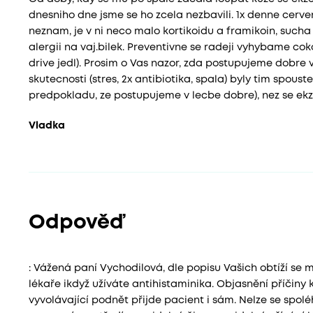
dnesniho dne jsme se ho zcela nezbavili. 1x denne cer
neznam, je v ni neco malo kortikoidu a framikoin, suc
alergii na vaj.bilek. Preventivne se radeji vyhybame co
drive jedl). Prosim o Vas nazor, zda postupujeme dobre
skutecnosti (stres, 2x antibiotika, spala) byly tim spo
predpokladu, ze postupujeme v lecbe dobre), nez se ekz
Vladka
Odpověď
: Vážená paní Vychodilová, dle popisu Vašich obtíží se 
lékaře ikdyž užíváte antihistaminika. Objasnění příčiny
vyvolávající podnět přijde pacient i sám. Nelze se spolé