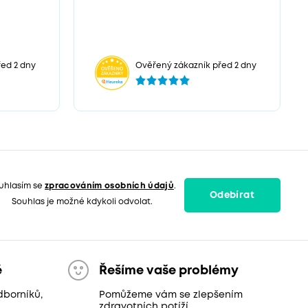
ed 2 dny
Ověřený zákazník před 2 dny
uhlasím se
zpracováním osobních údajů
.
Odebírat
Souhlas je možné kdykoli odvolat.
ě
Řešíme vaše problémy
dborníků,
Pomůžeme vám se zlepšením
zdravotních potíží