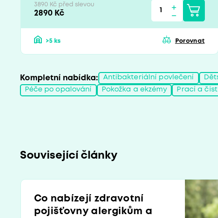
3890 Kč před slevou
2890 Kč
>5 ks
Porovnat
Kompletní nabídka:
Antibakteriální povlečení
Dět
Péče po opalování
Pokožka a ekzémy
Prací a čis
Související články
Co nabízejí zdravotní
pojišťovny alergikům a