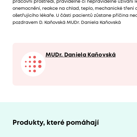
pracovní prostředí, pravidelné či nepravidelné užívání lé
onemocnění, reakce na chlad, teplo, mechanické tření a d
ošetřujícího lékaře. U části pacientů zůstane příčina n
pozdravem D. Kaňovská MUDr. Daniela Kaňovská
MUDr. Daniela Kaňovská
Produkty, které pomáhají