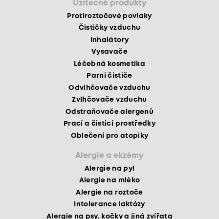
Užitečné produkty
Protiroztočové povlaky
Čističky vzduchu
Inhalátory
Vysavače
Léčebná kosmetika
Parní čističe
Odvlhčovače vzduchu
Zvlhčovače vzduchu
Odstraňovače alergenů
Prací a čisticí prostředky
Oblečení pro atopiky
Alergie a ekzémy
Alergie na pyl
Alergie na mléko
Alergie na roztoče
Intolerance laktózy
Alergie na psy, kočky a jiná zvířata