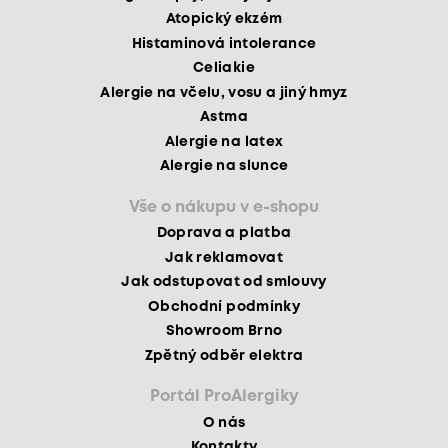
Atopický ekzém
Histaminová intolerance
Celiakie
Alergie na včelu, vosu a jiný hmyz
Astma
Alergie na latex
Alergie na slunce
Vše o nákupu v e-shopu
Doprava a platba
Jak reklamovat
Jak odstupovat od smlouvy
Obchodní podmínky
Showroom Brno
Zpětný odběr elektra
Portál ProAlergiky
O nás
Kontakty