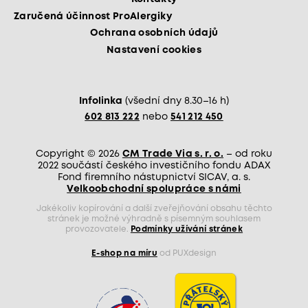
Zaručená účinnost ProAlergiky
Ochrana osobních údajů
Nastavení cookies
Infolinka
(všední dny 8.30–16 h)
602 813 222
nebo
541 212 450
Copyright © 2026
CM Trade Via s. r. o.
– od roku
2022 součástí českého investičního fondu ADAX
Fond firemního nástupnictví SICAV, a. s.
Velkoobchodní spolupráce s námi
Jakékoliv kopírování a další zveřejňování obsahu těchto
stránek je možné výhradně s písemným souhlasem
provozovatele.
Podmínky užívání stránek
E-shop na míru
od PUXdesign