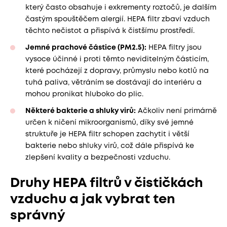
který často obsahuje i exkrementy roztočů, je dalším
častým spouštěčem alergií. HEPA filtr zbaví vzduch
těchto nečistot a přispívá k čistšímu prostředí.
Jemné prachové částice (PM2.5):
HEPA filtry jsou
vysoce účinné i proti těmto neviditelným částicím,
které pocházejí z dopravy, průmyslu nebo kotlů na
tuhá paliva, větráním se dostávají do interiéru a
mohou pronikat hluboko do plic.
Některé bakterie a shluky virů:
Ačkoliv není primárně
určen k ničení mikroorganismů, díky své jemné
struktuře je HEPA filtr schopen zachytit i větší
bakterie nebo shluky virů, což dále přispívá ke
zlepšení kvality a bezpečnosti vzduchu.
Druhy HEPA filtrů v čističkách
vzduchu a jak vybrat ten
správný