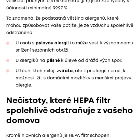
velikosti pouhých 0,3 mikrometru (µm) jsou zachyceny s
účinností minimálně 99,97 %.
To znamená, že podstatná většina alergenů, které
mohou způsobovat vaše potíže, je ze vzduchu spolehlivě
odstraněna.
U osob s
pylovou alergií
to může vést k významnému
snížení sezónních obtíží.
U alergiků na
plísně
k úlevě od dráždivých spor.
U těch, kteří milují
zvířata
, ale trpí alergií na ně, k
možnosti žít s domácími mazlíčky s menšími projevy
alergie.
Nečistoty, které HEPA filtr
spolehlivě odstraňuje z vašeho
domova
Kromě hlavních alergenů je HEPA filtr schopen