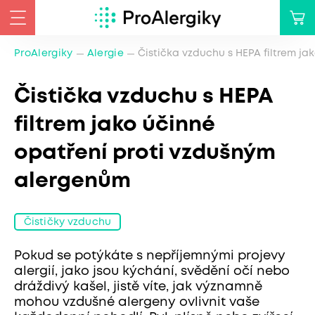
ProAlergiky
Alergie
Čistička vzduchu s HEPA filtrem j
Čistička vzduchu s HEPA
filtrem jako účinné
opatření proti vzdušným
alergenům
Čističky vzduchu
Pokud se potýkáte s nepříjemnými projevy
alergií, jako jsou kýchání, svědění očí nebo
dráždivý kašel, jistě víte, jak významně
mohou vzdušné alergeny ovlivnit vaše