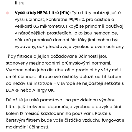
filtru.
Vyšší třídy HEPA filtrů (H14):
Tyto filtry nabízejí ještě
vyšší účinnost, konkrétně 99,995 % pro částice o
velikosti 0,3 mikrometru. I když se primárně používají
v náročnějších prostředích, jako jsou nemocnice,
některé prémiové domácí čističky jimi mohou být
vybaveny, což představuje vysokou úroveň ochrany.
Třídy filtrace a jejich požadované účinnosti jsou
stanoveny mezinárodními průmyslovými normami.
Výrobce nebo jeho distributoři a prodejci by vždy měli
umět účinnost filtrace své čističky doložit certifikátem
od nezávislé instituce – v Evropě se nejčastěji setkáte s
ECARF nebo Allergy UK.
Důležité je také pamatovat na pravidelnou výměnu
filtru, jejíž frekvenci doporučuje výrobce a obvykle činí
kolem 12 měsíců každodenního používání. Pouze s
čerstvým filtrem bude vaše čistička vzduchu fungovat s
maximální účinností.