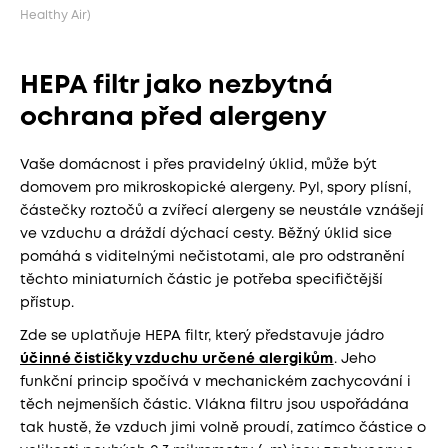
Healthy Air)
HEPA filtr jako nezbytná
ochrana před alergeny
Vaše domácnost i přes pravidelný úklid, může být
domovem pro mikroskopické alergeny. Pyl, spory plísní,
částečky roztočů a zvířecí alergeny se neustále vznášejí
ve vzduchu a dráždí dýchací cesty. Běžný úklid sice
pomáhá s viditelnými nečistotami, ale pro odstranění
těchto miniaturních částic je potřeba specifičtější
přístup.
Zde se uplatňuje HEPA filtr, který představuje jádro
účinné čističky vzduchu určené alergikům
. Jeho
funkční princip spočívá v mechanickém zachycování i
těch nejmenších částic. Vlákna filtru jsou uspořádána
tak hustě, že vzduch jimi volně proudí, zatímco částice o