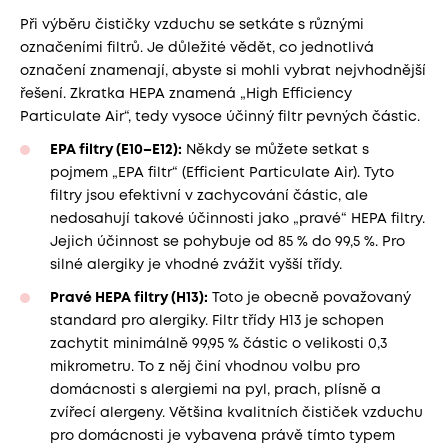
Při výběru čističky vzduchu se setkáte s různými
označeními filtrů. Je důležité vědět, co jednotlivá
označení znamenají, abyste si mohli vybrat nejvhodnější
řešení. Zkratka HEPA znamená „High Efficiency
Particulate Air“, tedy vysoce účinný filtr pevných částic.
EPA filtry (E10–E12):
Někdy se můžete setkat s
pojmem „EPA filtr“ (Efficient Particulate Air). Tyto
filtry jsou efektivní v zachycování částic, ale
nedosahují takové účinnosti jako „pravé“ HEPA filtry.
Jejich účinnost se pohybuje od 85 % do 99,5 %. Pro
silné alergiky je vhodné zvážit vyšší třídy.
Pravé HEPA filtry (H13):
Toto je obecně považovaný
standard pro alergiky. Filtr třídy H13 je schopen
zachytit minimálně 99,95 % částic o velikosti 0,3
mikrometru. To z něj činí vhodnou volbu pro
domácnosti s alergiemi na pyl, prach, plísně a
zvířecí alergeny. Většina kvalitních čističek vzduchu
pro domácnosti je vybavena právě tímto typem