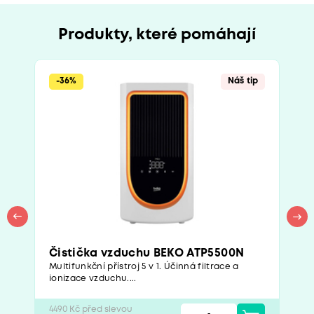
Produkty, které pomáhají
-36%
Náš tip
Čistička vzduchu BEKO ATP5500N
Multifunkční přístroj 5 v 1. Účinná filtrace a
ionizace vzduchu....
4490 Kč před slevou