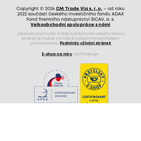
Copyright © 2026
CM Trade Via s. r. o.
– od roku
2022 součástí českého investičního fondu ADAX
Fond firemního nástupnictví SICAV, a. s.
Velkoobchodní spolupráce s námi
Jakékoliv kopírování a další zveřejňování obsahu těchto
stránek je možné výhradně s písemným souhlasem
provozovatele.
Podmínky užívání stránek
E-shop na míru
od PUXdesign