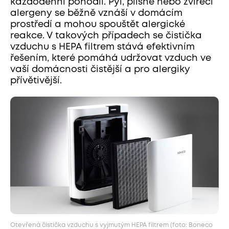
každodenní pohodlí. Pyl, plísně nebo zvířecí
alergeny se běžně vznáší v domácím
prostředí a mohou spouštět alergické
reakce. V takových případech se čistička
vzduchu s HEPA filtrem stává efektivním
řešením, které pomáhá udržovat vzduch ve
vaší domácnosti čistější a pro alergiky
přívětivější.
Otevřená čistička vzduchu s vyjmutým HEPA filtrem (foto: Boneco