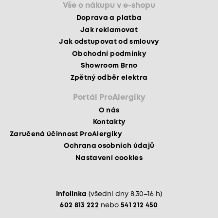
Vše o nákupu v e-shopu
Doprava a platba
Jak reklamovat
Jak odstupovat od smlouvy
Obchodní podmínky
Showroom Brno
Zpětný odběr elektra
Portál ProAlergiky
O nás
Kontakty
Zaručená účinnost ProAlergiky
Ochrana osobních údajů
Nastavení cookies
Infolinka
(všední dny 8.30–16 h)
602 813 222
nebo
541 212 450