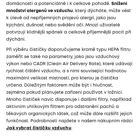
domácnosti a potenciálně i k celkové pohodě.
Snížení
množství alergenů ve vzduchu
, který dýcháte, může vést
k úlevě od nepříjemných projevů alergií, jako jsou
kýchání, dušnost nebo svědění očí. Mnozí uživatelé
potvrzují klidnější spánek a celkově příjemnější pocit při
dýchání.
Při výběru čističky doporučujeme kromě typu HEPA filtru
zaměřit se také na parametry, jako jsou vzduchový
výkon nebo CADR (Clean Air Delivery Rate), které udávají
rychlost čištění vzduchu, a s nimi související hodnotou
maximální velikost místnosti, pro kterou je čistička
určena. Důležitým faktorem může být i hlučnost,
zejména pokud plánujete zařízení používat v ložnici.
Mnoho čističek navíc disponuje i dalšími filtry, například
aktivním uhlíkovým filtrem pro odstranění pachů a
těkavých organických látek, což může dále rozšířit jejich
funkčnost. Podrobnosti najdete v našem nákupním rádci
Jak vybrat čističku vzduchu
.