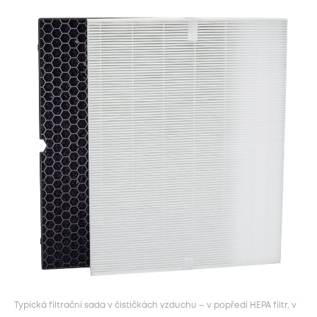
Typická filtrační sada v čističkách vzduchu – v popředí HEPA filtr, v