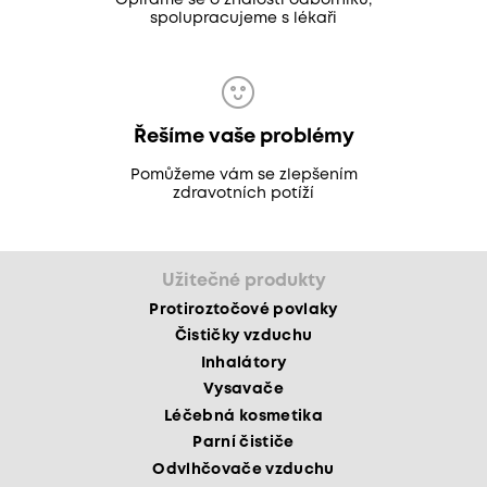
Opíráme se o znalosti odborníků,
spolupracujeme s lékaři
Řešíme vaše problémy
Pomůžeme vám se zlepšením
zdravotních potíží
Užitečné produkty
Protiroztočové povlaky
Čističky vzduchu
Inhalátory
Vysavače
Léčebná kosmetika
Parní čističe
Odvlhčovače vzduchu