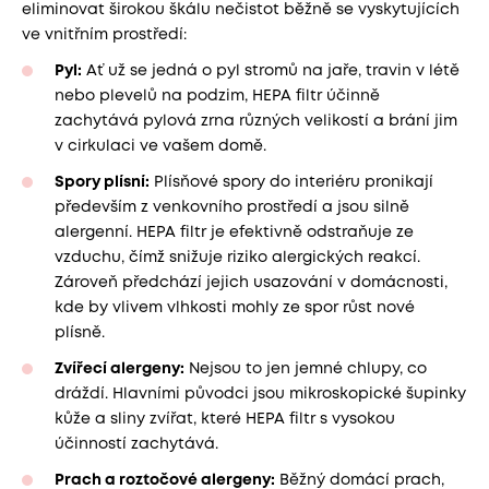
eliminovat širokou škálu nečistot běžně se vyskytujících
ve vnitřním prostředí:
Pyl:
Ať už se jedná o pyl stromů na jaře, travin v létě
nebo plevelů na podzim, HEPA filtr účinně
zachytává pylová zrna různých velikostí a brání jim
v cirkulaci ve vašem domě.
Spory plísní:
Plísňové spory do interiéru pronikají
především z venkovního prostředí a jsou silně
alergenní. HEPA filtr je efektivně odstraňuje ze
vzduchu, čímž snižuje riziko alergických reakcí.
Zároveň předchází jejich usazování v domácnosti,
kde by vlivem vlhkosti mohly ze spor růst nové
plísně.
Zvířecí alergeny:
Nejsou to jen jemné chlupy, co
dráždí. Hlavními původci jsou mikroskopické šupinky
kůže a sliny zvířat, které HEPA filtr s vysokou
účinností zachytává.
Prach a roztočové alergeny:
Běžný domácí prach,