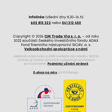
Infolinka
(všední dny 8.30–16 h)
602 813 222
nebo
541 212 450
Copyright © 2026
CM Trade Via s. r. o.
– od roku
2022 součástí českého investičního fondu ADAX
Fond firemního nástupnictví SICAV, a. s.
Velkoobchodní spolupráce s námi
Jakékoliv kopírování a další zveřejňování obsahu těchto
stránek je možné výhradně s písemným souhlasem
provozovatele.
Podmínky užívání stránek
E-shop na míru
od PUXdesign