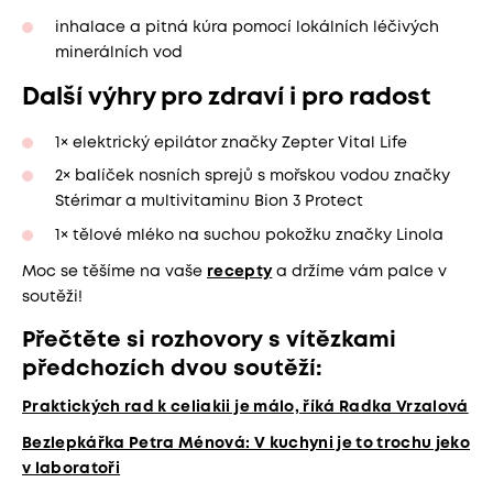
inhalace a pitná kúra pomocí lokálních léčivých
minerálních vod
Další výhry pro zdraví i pro radost
1× elektrický epilátor značky Zepter Vital Life
2× balíček nosních sprejů s mořskou vodou značky
Stérimar a multivitaminu Bion 3 Protect
1× tělové mléko na suchou pokožku značky Linola
Moc se těšíme na vaše
recepty
a držíme vám palce v
soutěži!
Přečtěte si rozhovory s vítězkami
předchozích dvou soutěží:
Praktických rad k celiakii je málo, říká Radka Vrzalová
Bezlepkářka Petra Ménová: V kuchyni je to trochu jeko
v laboratoři