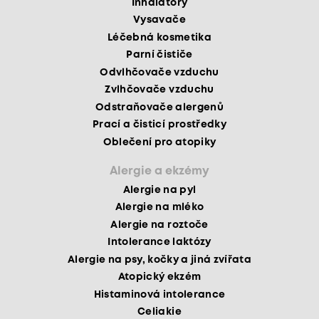
Inhalátory
Vysavače
Léčebná kosmetika
Parní čističe
Odvlhčovače vzduchu
Zvlhčovače vzduchu
Odstraňovače alergenů
Prací a čisticí prostředky
Oblečení pro atopiky
Alergie a ekzémy
Alergie na pyl
Alergie na mléko
Alergie na roztoče
Intolerance laktózy
Alergie na psy, kočky a jiná zvířata
Atopický ekzém
Histaminová intolerance
Celiakie