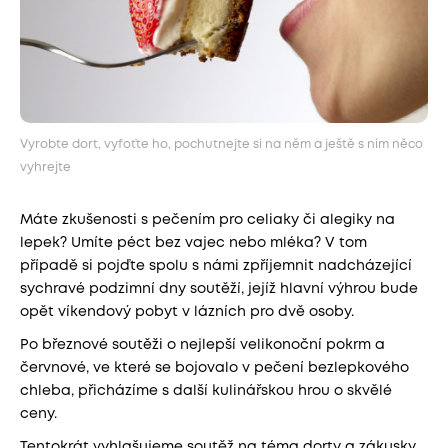
Vyrobte dort, vyfoťte ho, pochutnejte si na něm a ještě s ním něco
vyhrejte
Máte zkušenosti s pečením pro celiaky či alegiky na
lepek? Umíte péct bez vajec nebo mléka? V tom
případě si pojďte spolu s námi zpříjemnit nadcházející
sychravé podzimní dny soutěží, jejíž hlavní výhrou bude
opět víkendový pobyt v lázních pro dvě osoby.
Po březnové soutěži o nejlepší velikonoční pokrm a
červnové, ve které se bojovalo v pečení bezlepkového
chleba, přicházíme s další kulinářskou hrou o skvělé
ceny.
Tentokrát vyhlašujeme soutěž na téma dorty a zákusky.