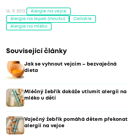
16. 9. 2013
Alergie na vejce
Alergie na lepek (mouku)
Celiakie
Alergie na mléko
Související články
Jak se vyhnout vejcím – bezvaječná
dieta
Mléčný žebřík dokáže utlumit alergii na
mléko u dětí
Vaječný žebřík pomáhá dětem překonat
alergii na vejce