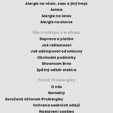
Alergie na včelu, vosu a jiný hmyz
Astma
Alergie na latex
Alergie na slunce
Vše o nákupu v e-shopu
Doprava a platba
Jak reklamovat
Jak odstupovat od smlouvy
Obchodní podmínky
Showroom Brno
Zpětný odběr elektra
Portál ProAlergiky
O nás
Kontakty
Zaručená účinnost ProAlergiky
Ochrana osobních údajů
Nastavení cookies