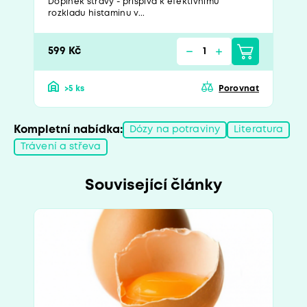
Doplněk stravy - přispívá k efektivnímu
rozkladu histaminu v...
599 Kč
>5 ks
Porovnat
Kompletní nabídka:
Dózy na potraviny
Literatura
Trávení a střeva
Související články