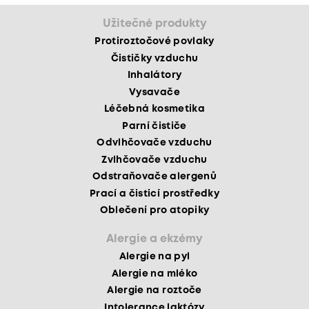
Užitečné produkty
Protiroztočové povlaky
Čističky vzduchu
Inhalátory
Vysavače
Léčebná kosmetika
Parní čističe
Odvlhčovače vzduchu
Zvlhčovače vzduchu
Odstraňovače alergenů
Prací a čisticí prostředky
Oblečení pro atopiky
Alergie a ekzémy
Alergie na pyl
Alergie na mléko
Alergie na roztoče
Intolerance laktózy