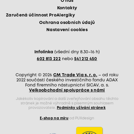
O nás
Kontakty
Zaručená účinnost ProAlergiky
Ochrana osobních údajů
Nastavení cookies
Infolinka
(všední dny 8.30–16 h)
602 813 222
nebo
541 212 450
Copyright © 2026
CM Trade Via s. r. o.
– od roku
2022 součástí českého investičního fondu ADAX
Fond firemního nástupnictví SICAV, a. s.
Velkoobchodní spolupráce s námi
Jakékoliv kopírování a další zveřejňování obsahu těchto
stránek je možné výhradně s písemným souhlasem
provozovatele.
Podmínky užívání stránek
E-shop na míru
od PUXdesign