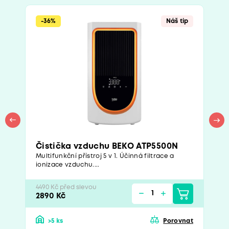
-36%
Náš tip
Čistička vzduchu BEKO ATP5500N
Multifunkční přístroj 5 v 1. Účinná filtrace a
ionizace vzduchu....
4490 Kč před slevou
2890 Kč
>5 ks
Porovnat