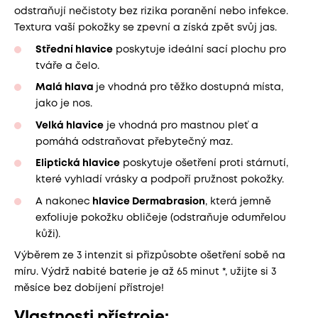
odstraňují nečistoty bez rizika poranění nebo infekce.
Textura vaší pokožky se zpevní a získá zpět svůj jas.
Střední hlavice
poskytuje ideální sací plochu pro
tváře a čelo.
Malá hlava
je vhodná pro těžko dostupná místa,
jako je nos.
Velká hlavice
je vhodná pro mastnou pleť a
pomáhá odstraňovat přebytečný maz.
Eliptická hlavice
poskytuje ošetření proti stárnutí,
které vyhladí vrásky a podpoří pružnost pokožky.
A nakonec
hlavice Dermabrasion
, která jemně
exfoliuje pokožku obličeje (odstraňuje odumřelou
kůži).
Výběrem ze 3 intenzit si přizpůsobte ošetření sobě na
míru. Výdrž nabité baterie je až 65 minut *, užijte si 3
měsíce bez dobíjení přístroje!
Vlastnosti přístroje: