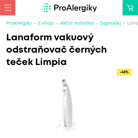
ProAlergiky
E-shop
Akční nabídka
Doprodej
Lana
Lanaform vakuový
odstraňovač černých
teček Limpia
-48%