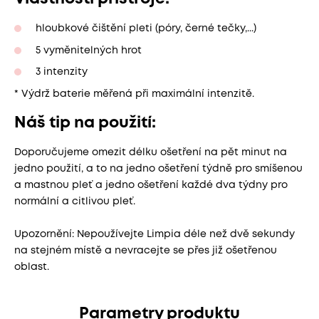
hloubkové čištění pleti (póry, černé tečky,...)
5 vyměnitelných hrot
3 intenzity
* Výdrž baterie měřená při maximální intenzitě.
Náš tip na použití:
Doporučujeme omezit délku ošetření na pět minut na
jedno použití, a to na jedno ošetření týdně pro smíšenou
a mastnou pleť a jedno ošetření každé dva týdny pro
normální a citlivou pleť.
Upozornění: Nepoužívejte Limpia déle než dvě sekundy
na stejném místě a nevracejte se přes již ošetřenou
oblast.
Parametry produktu