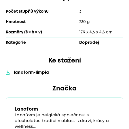
Počet stupňů výkonu
3
Hmotnost
230 g
Rozměry (š × h × v)
17,9 x 4,6 x 4,6 cm
Kategorie
Doprodej
Ke stažení
lanaform-limpia
Značka
Lanaform
Lanaform je belgická společnost s
dlouholetou tradicí v oblasti zdraví, krásy a
wellness...