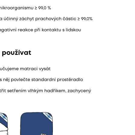
 mikroorganismu ≥ 99,0 %
la účinný záchyt prachových částic ≥ 99,0%
gativní reakce při kontaktu s lidskou
 používat
ručujeme matraci vysát
 něj povlečte standardní prostěradlo
třit setřením vlhkým hadříkem, zachycený