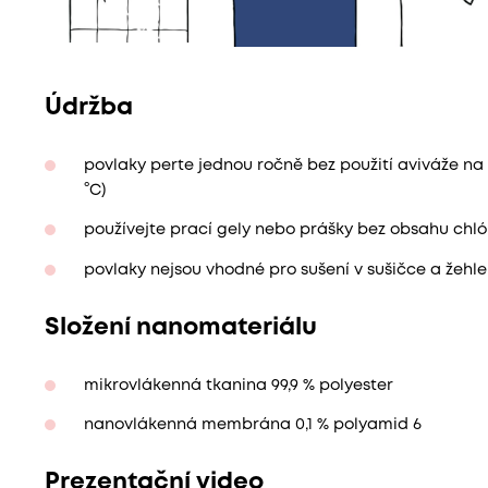
Údržba
povlaky perte jednou ročně bez použití aviváže na 
°C)
používejte prací gely nebo prášky bez obsahu chló
povlaky nejsou vhodné pro sušení v sušičce a žehle
Složení nanomateriálu
mikrovlákenná tkanina 99,9 % polyester
nanovlákenná membrána 0,1 % polyamid 6
Prezentační video