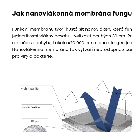
Jak nanovlákenná membrána fungu
Funkční membránu tvoří hustá síť nanovláken, která fung
jednotlivými vlákny dosahují velikosti pouhých 80 nm. 
roztoče se pohybují okolo 420 000 nm a jeho alergen je v
Nanovlákenná membrána tak vytváří neprostupnou barié
pro viry a bakterie.