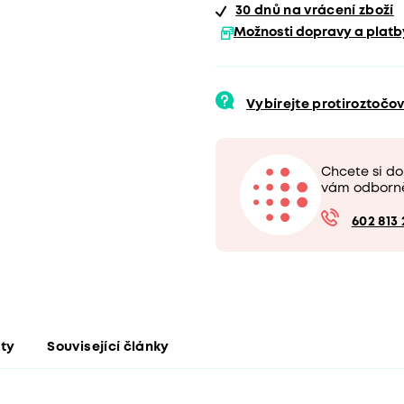
30 dnů
na vrácení zboží
Možnosti dopravy a platb
Vybírejte protiroztočo
Chcete si d
vám odborn
602 813 
kty
Související články