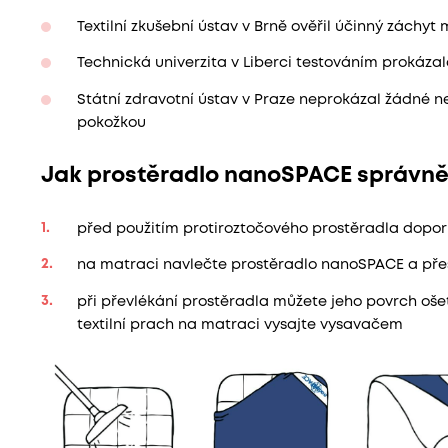
Textilní zkušební ústav v Brně ověřil účinný záchyt
Technická univerzita v Liberci testováním prokáza
Státní zdravotní ústav v Praze neprokázal žádné ne
pokožkou
Jak prostěradlo nanoSPACE správně
před použitím protiroztočového prostěradla dopo
na matraci navlečte prostěradlo nanoSPACE a přes
při převlékání prostěradla můžete jeho povrch oše
textilní prach na matraci vysajte vysavačem