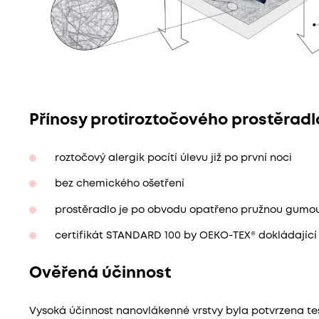
Přínosy protiroztočového prostěrad
roztočový alergik pocítí úlevu již po první noci
bez chemického ošetření
prostěradlo je po obvodu opatřeno pružnou gumo
certifikát STANDARD 100 by OEKO-TEX® dokládajíc
Ověřená účinnost
Vysoká účinnost nanovlákenné vrstvy byla potvrzena te