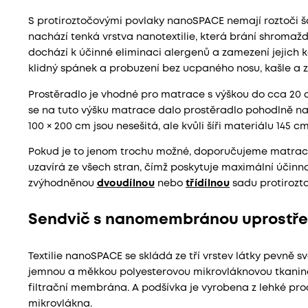
S protiroztočovými povlaky nanoSPACE nemají roztoči š
nachází tenká vrstva nanotextilie, která brání shromaž
dochází k účinné eliminaci alergenů a zamezení jejich k
klidný spánek a probuzení bez ucpaného nosu, kašle a z
Prostěradlo je vhodné pro matrace s výškou do cca 20 c
se na tuto výšku matrace dalo prostěradlo pohodlně na
100 × 200 cm jsou nesešitá, ale kvůli šíři materiálu 145 c
Pokud je to jenom trochu možné, doporučujeme matraci 
uzavírá ze všech stran, čímž poskytuje maximální účinn
zvýhodněnou
dvoudílnou
nebo
třídílnou
sadu protirozt
Sendvič s nanomembránou uprostř
Textilie nanoSPACE se skládá ze tří vrstev látky pevně sv
jemnou a měkkou polyesterovou mikrovláknovou tkanino
filtrační membrána. A podšívka je vyrobena z lehké pro
mikrovlákna.