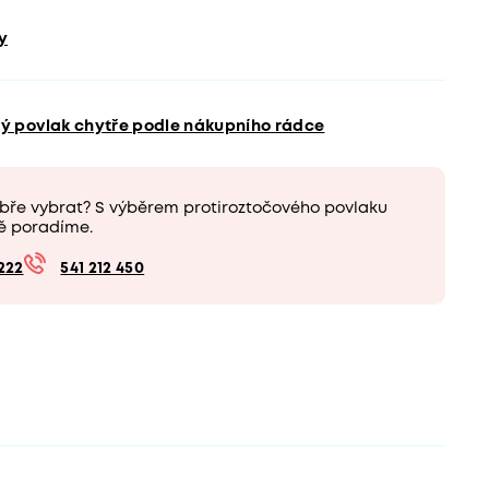
y
vý povlak chytře podle nákupního rádce
obře vybrat? S výběrem protiroztočového povlaku
ě poradíme.
222
541 212 450