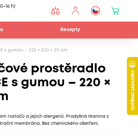
0–16 h)
na
Recepty
E s gumou – 220 × 200 + 20 cm
očové prostěradlo
 s gumou – 220 ×
cm
m roztočů a jejich alergenů. Prodyšná tkanina z
ltrační membrána. Bez chemického ošetření.