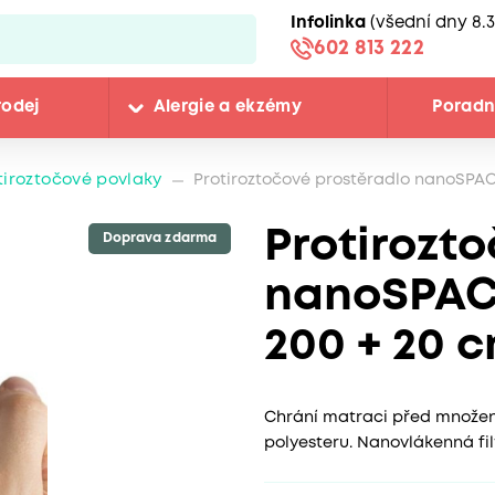
Infolinka
(všední dny 8.3
602 813 222
rodej
Alergie a ekzémy
Porad
tiroztočové povlaky
Protiroztočové prostěradlo nanoSPAC
Protirozt
Doprava zdarma
nanoSPACE
200 + 20 
Chrání matraci před množení
polyesteru. Nanovlákenná fi