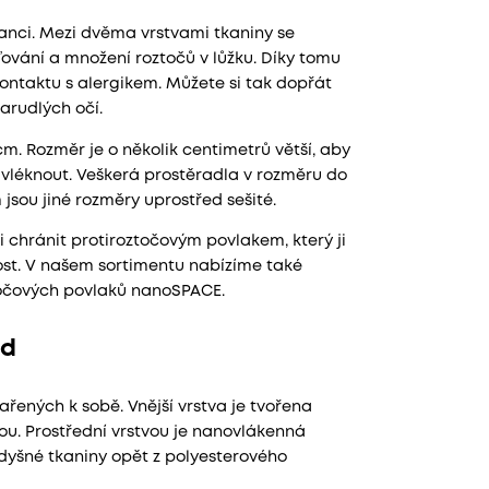
anci. Mezi dvěma vrstvami tkaniny se
ďování a množení roztočů v lůžku. Díky tomu
ontaktu s alergikem. Můžete si tak dopřát
arudlých očí.
m. Rozměr je o několik centimetrů větší, aby
vléknout. Veškerá prostěradla v rozměru do
m jsou jiné rozměry uprostřed sešité.
chránit protiroztočovým povlakem, který ji
ost. V našem sortimentu nabízíme také
očových povlaků nanoSPACE.
ed
ařených k sobě. Vnější vrstva je tvořena
u. Prostřední vrstvou je nanovlákenná
dyšné tkaniny opět z polyesterového