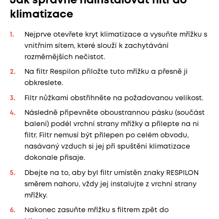
Jak správně nainstalovat filtr do
klimatizace
Nejprve otevřete kryt klimatizace a vysuňte mřížku s
vnitřním sítem, které slouží k zachytávání
rozměrnějších nečistot.
Na filtr Respilon přiložte tuto mřížku a přesně ji
obkreslete.
Filtr nůžkami obstřihněte na požadovanou velikost.
Následně připevněte oboustrannou pásku (součást
balení) podél vrchní strany mřížky a přilepte na ni
filtr. Filtr nemusí být přilepen po celém obvodu,
nasávaný vzduch si jej při spuštění klimatizace
dokonale přisaje.
Dbejte na to, aby byl filtr umístěn znaky RESPILON
směrem nahoru, vždy jej instalujte z vrchní strany
mřížky.
Nakonec zasuňte mřížku s filtrem zpět do