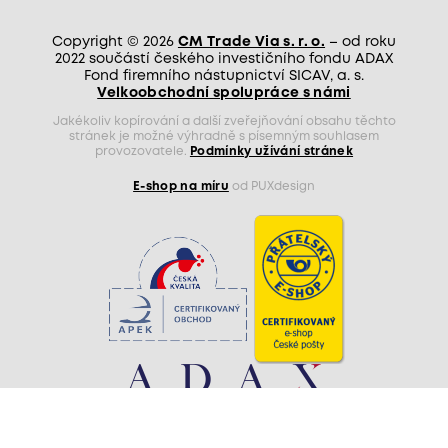
Copyright © 2026
CM Trade Via s. r. o.
– od roku
2022 součástí českého investičního fondu ADAX
Fond firemního nástupnictví SICAV, a. s.
Velkoobchodní spolupráce s námi
Jakékoliv kopírování a další zveřejňování obsahu těchto
stránek je možné výhradně s písemným souhlasem
provozovatele.
Podmínky užívání stránek
E-shop na míru
od PUXdesign