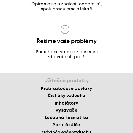
Opíráme se o znalosti odborníků,
spolupracujeme s lékaři
Řešíme vaše problémy
Pomůžeme vám se zlepšením
zdravotních potíží
Užitečné produkty
Protiroztočové povlaky
Čističky vzduchu
Inhalátory
Vysavače
Léčebná kosmetika
Parní čističe
Odvlhčovače vzduchu