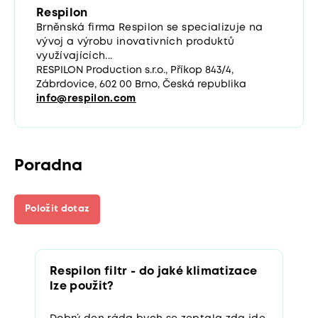
Respilon
Brněnská firma Respilon se specializuje na
vývoj a výrobu inovativních produktů
využívajících...
RESPILON Production s.r.o., Příkop 843/4,
Zábrdovice, 602 00 Brno, Česká republika
info@respilon.com
Poradna
Položit dotaz
Respilon filtr - do jaké klimatizace
lze použit?