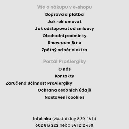
Vše o nákupu v e-shopu
Doprava a platba
Jak reklamovat
Jak odstupovat od smlouvy
Obchodní podmínky
Showroom Brno
Zpětný odběr elektra
Portál ProAlergiky
O nás
Kontakty
Zaručená účinnost ProAlergiky
Ochrana osobních údajů
Nastavení cookies
Infolinka
(všední dny 8.30–16 h)
602 813 222
nebo
541 212 450