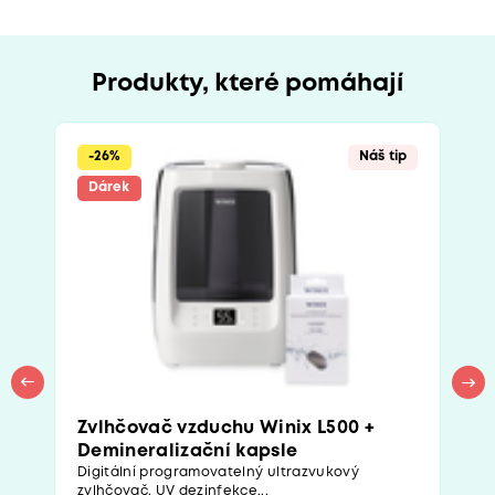
Produkty, které pomáhají
-26%
Náš tip
Dárek
Zvlhčovač vzduchu Winix L500 +
Demineralizační kapsle
Digitální programovatelný ultrazvukový
zvlhčovač. UV dezinfekce...