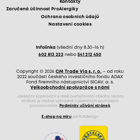
Kontakty
Zaručená účinnost ProAlergiky
Ochrana osobních údajů
Nastavení cookies
Infolinka
(všední dny 8.30–16 h)
602 813 222
nebo
541 212 450
Copyright © 2026
CM Trade Via s. r. o.
– od roku
2022 součástí českého investičního fondu ADAX
Fond firemního nástupnictví SICAV, a. s.
Velkoobchodní spolupráce s námi
Jakékoliv kopírování a další zveřejňování obsahu těchto
stránek je možné výhradně s písemným souhlasem
provozovatele.
Podmínky užívání stránek
E-shop na míru
od PUXdesign