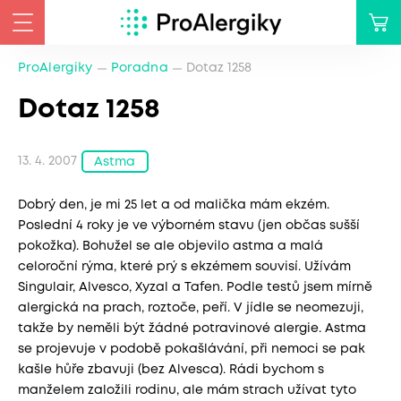
ProAlergiky
Poradna
Dotaz 1258
Dotaz 1258
13. 4. 2007
Astma
Dobrý den, je mi 25 let a od malička mám ekzém.
Poslední 4 roky je ve výborném stavu (jen občas sušší
pokožka). Bohužel se ale objevilo astma a malá
celoroční rýma, které prý s ekzémem souvisí. Užívám
Singulair, Alvesco, Xyzal a Tafen. Podle testů jsem mírně
alergická na prach, roztoče, peří. V jídle se neomezuji,
takže by neměli být žádné potravinové alergie. Astma
se projevuje v podobě pokašlávání, při nemoci se pak
kašle hůře zbavuji (bez Alvesca). Rádi bychom s
manželem založili rodinu, ale mám strach užívat tyto