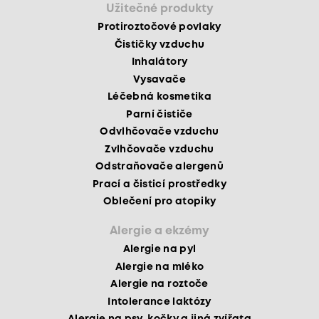
Užitečné produkty
Protiroztočové povlaky
Čističky vzduchu
Inhalátory
Vysavače
Léčebná kosmetika
Parní čističe
Odvlhčovače vzduchu
Zvlhčovače vzduchu
Odstraňovače alergenů
Prací a čisticí prostředky
Oblečení pro atopiky
Alergie a ekzémy
Alergie na pyl
Alergie na mléko
Alergie na roztoče
Intolerance laktózy