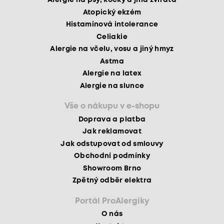
Alergie na psy, kočky a jiná zvířata
Atopický ekzém
Histaminová intolerance
Celiakie
Alergie na včelu, vosu a jiný hmyz
Astma
Alergie na latex
Alergie na slunce
Vše o nákupu v e-shopu
Doprava a platba
Jak reklamovat
Jak odstupovat od smlouvy
Obchodní podmínky
Showroom Brno
Zpětný odběr elektra
Portál ProAlergiky
O nás