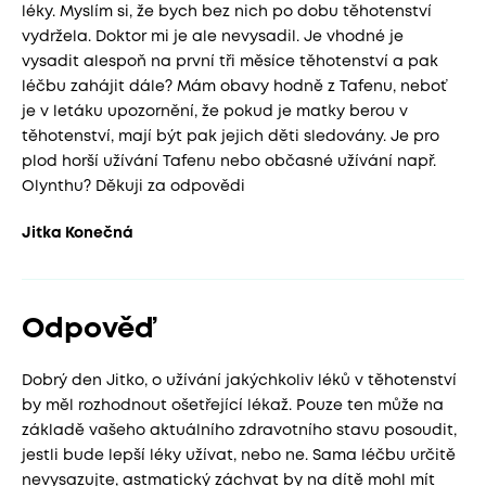
léky. Myslím si, že bych bez nich po dobu těhotenství
vydržela. Doktor mi je ale nevysadil. Je vhodné je
vysadit alespoň na první tři měsíce těhotenství a pak
léčbu zahájit dále? Mám obavy hodně z Tafenu, neboť
je v letáku upozornění, že pokud je matky berou v
těhotenství, mají být pak jejich děti sledovány. Je pro
plod horší užívání Tafenu nebo občasné užívání např.
Olynthu? Děkuji za odpovědi
Jitka Konečná
Odpověď
Dobrý den Jitko, o užívání jakýchkoliv léků v těhotenství
by měl rozhodnout ošetřející lékaž. Pouze ten může na
základě vašeho aktuálního zdravotního stavu posoudit,
jestli bude lepší léky užívat, nebo ne. Sama léčbu určitě
nevysazujte, astmatický záchvat by na dítě mohl mít