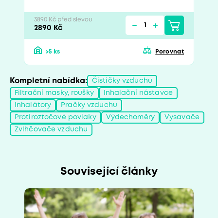
3890 Kč před slevou
2890 Kč
>5 ks
Porovnat
Kompletní nabídka:
Čističky vzduchu
Filtrační masky, roušky
Inhalační nástavce
Inhalátory
Pračky vzduchu
Protiroztočové povlaky
Výdechoměry
Vysavače
Zvlhčovače vzduchu
Související články