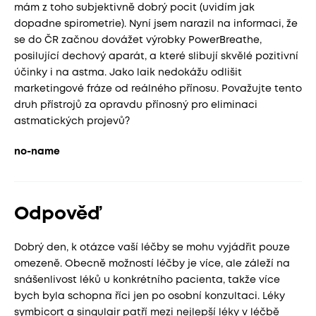
mám z toho subjektivně dobrý pocit (uvidím jak
dopadne spirometrie). Nyní jsem narazil na informaci, že
se do ČR začnou dovážet výrobky PowerBreathe,
posilující dechový aparát, a které slibují skvělé pozitivní
účinky i na astma. Jako laik nedokážu odlišit
marketingové fráze od reálného přínosu. Považujte tento
druh přístrojů za opravdu přínosný pro eliminaci
astmatických projevů?
no-name
Odpověď
Dobrý den, k otázce vaší léčby se mohu vyjádřit pouze
omezeně. Obecně možností léčby je více, ale záleží na
snášenlivost léků u konkrétního pacienta, takže více
bych byla schopna říci jen po osobní konzultaci. Léky
symbicort a singulair patří mezi nejlepší léky v léčbě