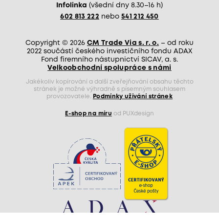
Infolinka
(všední dny 8.30–16 h)
602 813 222
nebo
541 212 450
Copyright © 2026
CM Trade Via s. r. o.
– od roku
2022 součástí českého investičního fondu ADAX
Fond firemního nástupnictví SICAV, a. s.
Velkoobchodní spolupráce s námi
Jakékoliv kopírování a další zveřejňování obsahu těchto
stránek je možné výhradně s písemným souhlasem
provozovatele.
Podmínky užívání stránek
E-shop na míru
od PUXdesign