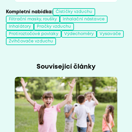
Kompletní nabídka:
Čističky vzduchu
Filtrační masky, roušky
Inhalační nástavce
Inhalátory
Pračky vzduchu
Protiroztočové povlaky
Výdechoměry
Vysavače
Zvlhčovače vzduchu
Související články