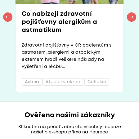
Co nabízejí zdravotní
pojišťovny alergikům a
astmatikům
Zdravotní pojišťovny v ČR pacientům s
astmatem, alergiemi a atopickým
ekzémem hradí veškeré náklady na
vyšetření a léčbu...
Astma
Atopický ekzém
Celiakie
Ověřeno našimi zákazníky
Kliknutím na pečeť zobrazíte všechny recenze
našeho e-shopu přímo na Heurece