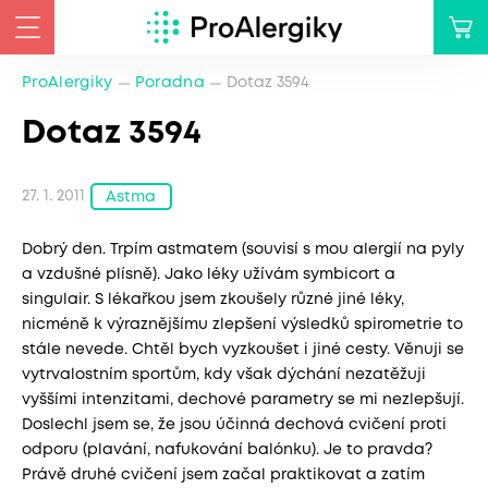
ProAlergiky
Poradna
Dotaz 3594
Dotaz 3594
27. 1. 2011
Astma
Dobrý den. Trpím astmatem (souvisí s mou alergií na pyly
a vzdušné plísně). Jako léky užívám symbicort a
singulair. S lékařkou jsem zkoušely různé jiné léky,
nicméně k výraznějšímu zlepšení výsledků spirometrie to
stále nevede. Chtěl bych vyzkoušet i jiné cesty. Věnuji se
vytrvalostním sportům, kdy však dýchání nezatěžuji
vyššími intenzitami, dechové parametry se mi nezlepšují.
Doslechl jsem se, že jsou účinná dechová cvičení proti
odporu (plavání, nafukování balónku). Je to pravda?
Právě druhé cvičení jsem začal praktikovat a zatím