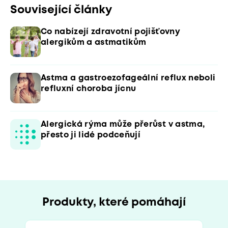
Související články
Co nabízejí zdravotní pojišťovny
alergikům a astmatikům
Astma a gastroezofageální reflux neboli
refluxní choroba jícnu
Alergická rýma může přerůst v astma,
přesto ji lidé podceňují
Produkty, které pomáhají