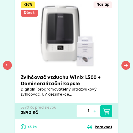
-26%
Náš tip
Dárek
Zvlhčovač vzduchu Winix L500 +
Demineralizační kapsle
Digitální programovatelný ultrazvukový
zvlhčovač. UV dezinfekce...
3890 Kč před slevou
2890 Kč
>5 ks
Porovnat