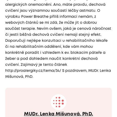
alergických onemocnění. Ano, máte pravdu, dechová
cvičení jsou významnou součastí léčby astmatu. O
výrobku Power Breathe příliš informací nemám, z
webových článků se mi zdá, že může jít o dobrou
součást terapie. Nevím ovšem, jaká je cenová náročnost
či jestli běžná dechová cvičení nemají stejný efekt.
Doporučuji nejlépe konzultaci u rehabilitačního lékaře
či na rehabilitačním oddělení, kde vám mohou
konkrétně poradit i vzhledem k ev. blokacím páteře a
žeber a pod dohledem naučit konkrétní dechová
cvičení. Zajímavý je tento článek
http://proalergiky.cz/tema/34/ S pozdravem, MUDr. Lenka
Mišunová, PhD.
MUDr. Lenka Mišunová, PhD.