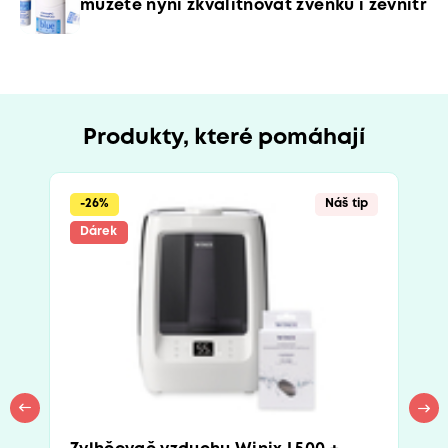
můžete nyní zkvalitňovat zvenku i zevnitř
Produkty, které pomáhají
-26%
Náš tip
Dárek