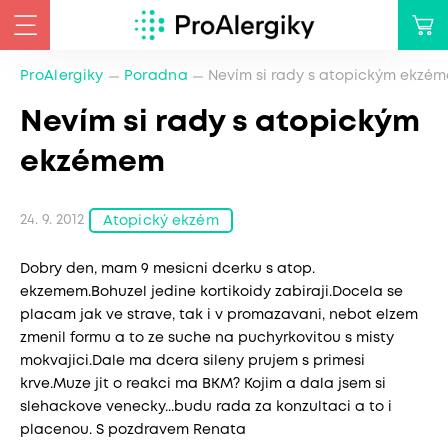
ProAlergiky
Poradna
Nevím si rady s atopickým ekzé
Nevím si rady s atopickým
ekzémem
24. 9. 2012
Atopický ekzém
Dobry den, mam 9 mesicni dcerku s atop.
ekzemem.Bohuzel jedine kortikoidy zabiraji.Docela se
placam jak ve strave, tak i v promazavani, nebot elzem
zmenil formu a to ze suche na puchyrkovitou s misty
mokvajici.Dale ma dcera sileny prujem s primesi
krve.Muze jit o reakci ma BKM? Kojim a dala jsem si
slehackove venecky...budu rada za konzultaci a to i
placenou. S pozdravem Renata