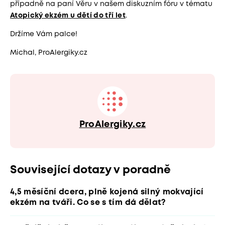
případně na paní Věru v našem diskuzním fóru v tématu
Atopický ekzém u dětí do tří let
.
Držíme Vám palce!
Michal, ProAlergiky.cz
ProAlergiky.cz
Související dotazy v poradně
4,5 měsíční dcera, plně kojená silný mokvající
ekzém na tváři. Co se s tím dá dělat?