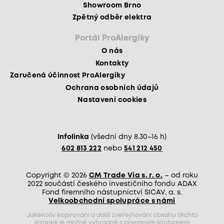
Showroom Brno
Zpětný odběr elektra
Portál ProAlergiky
O nás
Kontakty
Zaručená účinnost ProAlergiky
Ochrana osobních údajů
Nastavení cookies
Infolinka
(všední dny 8.30–16 h)
602 813 222
nebo
541 212 450
Copyright © 2026
CM Trade Via s. r. o.
– od roku
2022 součástí českého investičního fondu ADAX
Fond firemního nástupnictví SICAV, a. s.
Velkoobchodní spolupráce s námi
Jakékoliv kopírování a další zveřejňování obsahu těchto
stránek je možné výhradně s písemným souhlasem