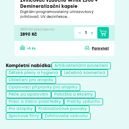
Zvlhčovač vzduchu Winix L500 +
Demineralizační kapsle
Digitální programovatelný ultrazvukový
zvlhčovač. UV dezinfekce...
3890 Kč před slevou
2890 Kč
>5 ks
Porovnat
Kompletní nabídka:
Antibakteriální povlečení
Dětské pleny a hygiena
Léčebná kosmetika
Oblečení pro atopiky
Opalovací přípravky pro atopiky
Péče po opalování
Pokožka a ekzémy
Prací a čisticí prostředky
Pračky vzduchu
Pro atopiky
Protiroztočové povlaky
Sprchové filtry
Zvlhčovače vzduchu