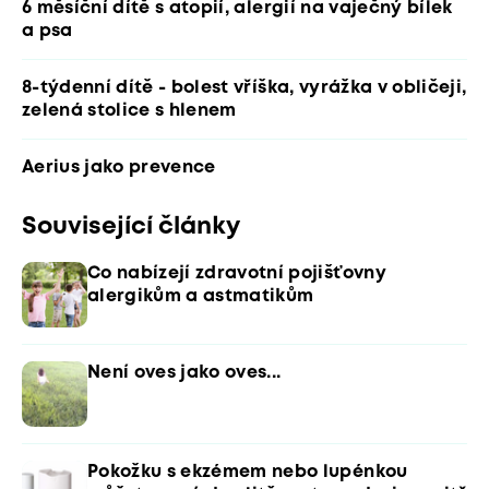
6 měsíční dítě s atopií, alergií na vaječný bílek
a psa
8-týdenní dítě - bolest vříška, vyrážka v obličeji,
zelená stolice s hlenem
Aerius jako prevence
Související články
Co nabízejí zdravotní pojišťovny
alergikům a astmatikům
Není oves jako oves...
Pokožku s ekzémem nebo lupénkou