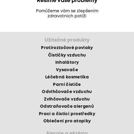
Řešíme vaše problémy
Pomůžeme vám se zlepšením
zdravotních potíží
Užitečné produkty
Protiroztočové povlaky
Čističky vzduchu
Inhalátory
Vysavače
Léčebná kosmetika
Parní čističe
Odvlhčovače vzduchu
Zvlhčovače vzduchu
Odstraňovače alergenů
Prací a čisticí prostředky
Oblečení pro atopiky
Alergie a ekzémy