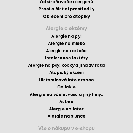
Odstraňovače alergenů
Prací a čisticí prostředky
Oblečení pro atopiky
Alergie a ekzémy
Alergie na pyl
Alergie na mléko
Alergie na roztoče
Intolerance laktózy
Alergie na psy, kočky a jiná zvířata
Atopický ekzém
Histaminová intolerance
Celiakie
Alergie na včelu, vosu a jiný hmyz
Astma
Alergie na latex
Alergie na slunce
Vše o nákupu v e-shopu