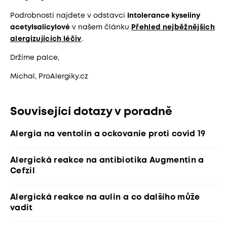
Podrobnosti najdete v odstavci
Intolerance kyseliny
acetylsalicylové
v našem článku
Přehled nejběžnějších
alergizujících léčiv
.
Držíme palce,
Michal, ProAlergiky.cz
Související dotazy v poradně
Alergia na ventolin a ockovanie proti covid 19
Alergická reakce na antibiotika Augmentin a
Cefzil
Alergická reakce na aulin a co dalšího může
vadit