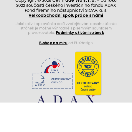
Copyright © 2026
CM Trade Via s. r. o.
– od roku
2022 součástí českého investičního fondu ADAX
Fond firemního nástupnictví SICAV, a. s.
Velkoobchodní spolupráce s námi
Jakékoliv kopírování a další zveřejňování obsahu těchto
stránek je možné výhradně s písemným souhlasem
provozovatele.
Podmínky užívání stránek
E-shop na míru
od PUXdesign