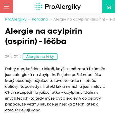
ProAlergiky
Poradna
Alergie na acylpirin (aspirin) - lé
Alergie na acylpirin
(aspirin) - léčba
29. 5. 2013
Alergie na léky
Dobrý den, každému lékaři, když se mě zeptá říkám, že
jsem alergická na Acylpirin. Po jeho požití nebo léku
který obsahuje nějakou takovouto látku mi oteče
obličej. Naposledy mi otekl krk a nemohla jsem mluvit.
CHci se zeptat na jakou látku v acylpirinu (dále i v
jiných lécích) to tedy může být alergie? A co dělat v
případě, že vezmu lék, kde je nějaká z těch látek a
oteču? Děkuji Jana