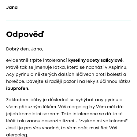
Jana
Odpověď
Dobrý den, Jano,
evidentně trpíte intolerancí
kyseliny acetylsalicylové
.
Právě tak se jmenuje látka, která se nachází v Aspirinu,
Acylpyrinu a některých dalších léčivech proti bolesti a
horečce. Dávejte si raději pozor i na léky s účinnou látku
ibuprofen
.
Základem léčby je důsledně se vyhýbat acylpyrinu a
všem příbuzným lékům. Váš alergolog by Vám měl dát
jejich kompletní seznam. Tato intolerance se dá také
léčit takzvanou desenzibilizací - "zvykacími vakcínami".
Jestli je pro Vás vhodná, to Vám opět musí říct Váš
alergolog.