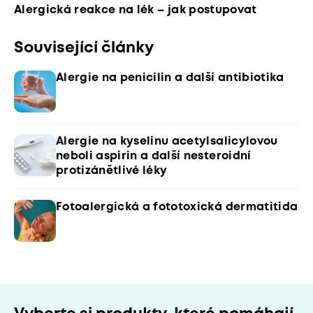
Alergická reakce na lék – jak postupovat
Související články
Alergie na penicilin a další antibiotika
Alergie na kyselinu acetylsalicylovou
neboli aspirin a další nesteroidní
protizánětlivé léky
Fotoalergická a fototoxická dermatitida