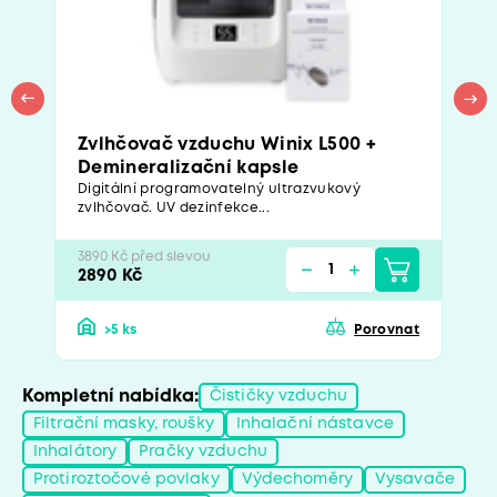
Zvlhčovač vzduchu Winix L500 +
Demineralizační kapsle
Digitální programovatelný ultrazvukový
zvlhčovač. UV dezinfekce...
3890 Kč před slevou
2890 Kč
>5 ks
Porovnat
Kompletní nabídka:
Čističky vzduchu
Filtrační masky, roušky
Inhalační nástavce
Inhalátory
Pračky vzduchu
Protiroztočové povlaky
Výdechoměry
Vysavače