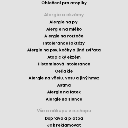
Oblečení pro atopiky
Alergie a ekzémy
Alergie na pyl
Alergie na mléko
Alergie na roztoče
Intolerance laktózy
Alergie na psy, kočky a jiná zvířata
Atopický ekzém
Histaminová intolerance
Celiakie
Alergie na včelu, vosu a jiný hmyz
Astma
Alergie na latex
Alergie na slunce
Vše o nákupu v e-shopu
Doprava a platba
Jak reklamovat