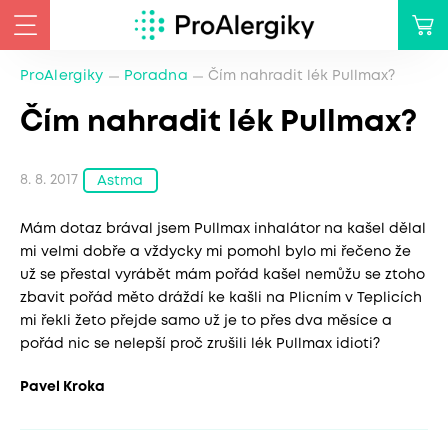
ProAlergiky
Poradna
Čím nahradit lék Pullmax?
Čím nahradit lék Pullmax?
8. 8. 2017
Astma
Mám dotaz brával jsem Pullmax inhalátor na kašel dělal
mi velmi dobře a vždycky mi pomohl bylo mi řečeno že
už se přestal vyrábět mám pořád kašel nemůžu se ztoho
zbavit pořád měto dráždí ke kašli na Plicním v Teplicích
mi řekli žeto přejde samo už je to přes dva měsíce a
pořád nic se nelepší proč zrušili lék Pullmax idioti?
Pavel Kroka