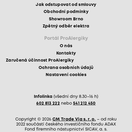
Jak odstupovat od smlouvy
Obchodní podmínky
Showroom Brno
Zpětný odběr elektra
Portál ProAlergiky
O nás
Kontakty
Zaručená účinnost ProAlergiky
Ochrana osobních údajů
Nastavení cookies
Infolinka
(všední dny 8.30–16 h)
602 813 222
nebo
541 212 450
Copyright © 2026
CM Trade Via s. r. o.
– od roku
2022 součástí českého investičního fondu ADAX
Fond firemního nástupnictví SICAV, a. s.