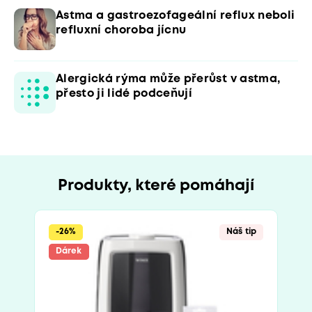
Astma a gastroezofageální reflux neboli
refluxní choroba jícnu
Alergická rýma může přerůst v astma,
přesto ji lidé podceňují
Produkty, které pomáhají
-26%
Náš tip
Dárek