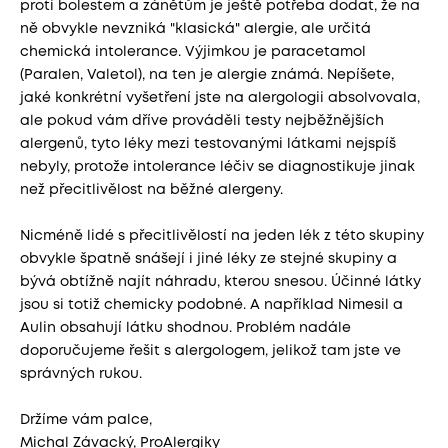
proti bolestem a zánětům je ještě potřeba dodat, že na
ně obvykle nevzniká "klasická" alergie, ale určitá
chemická intolerance. Výjimkou je paracetamol
(Paralen, Valetol), na ten je alergie známá. Nepíšete,
jaké konkrétní vyšetření jste na alergologii absolvovala,
ale pokud vám dříve prováděli testy nejběžnějších
alergenů, tyto léky mezi testovanými látkami nejspíš
nebyly, protože intolerance léčiv se diagnostikuje jinak
než přecitlivělost na běžné alergeny.
Nicméně lidé s přecitlivělostí na jeden lék z této skupiny
obvykle špatně snášejí i jiné léky ze stejné skupiny a
bývá obtížně najít náhradu, kterou snesou. Účinné látky
jsou si totiž chemicky podobné. A například Nimesil a
Aulin obsahují látku shodnou. Problém nadále
doporučujeme řešit s alergologem, jelikož tam jste ve
správných rukou.
Držíme vám palce,
Michal Závacký, ProAlergiky