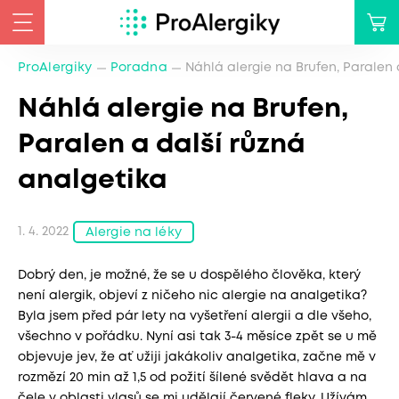
ProAlergiky
Poradna
Náhlá alergie na Brufen, Paralen 
Náhlá alergie na Brufen,
Paralen a další různá
analgetika
1. 4. 2022
Alergie na léky
Dobrý den, je možné, že se u dospělého člověka, který
není alergik, objeví z ničeho nic alergie na analgetika?
Byla jsem před pár lety na vyšetření alergii a dle všeho,
všechno v pořádku. Nyní asi tak 3-4 měsíce zpět se u mě
objevuje jev, že ať užiji jakákoliv analgetika, začne mě v
rozmězí 20 min až 1,5 od požití šílené svědět hlava a na
čele v oblasti vlasů se mi udělají červené fleky. Užívám