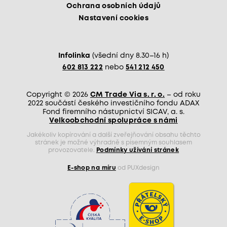
Ochrana osobních údajů
Nastavení cookies
Infolinka
(všední dny 8.30–16 h)
602 813 222
nebo
541 212 450
Copyright © 2026
CM Trade Via s. r. o.
– od roku
2022 součástí českého investičního fondu ADAX
Fond firemního nástupnictví SICAV, a. s.
Velkoobchodní spolupráce s námi
Jakékoliv kopírování a další zveřejňování obsahu těchto
stránek je možné výhradně s písemným souhlasem
provozovatele.
Podmínky užívání stránek
E-shop na míru
od PUXdesign