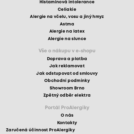
Histaminová intolerance
Celiakie
Alergie na včelu, vosu a jiný hmyz
Astma
Alergie na latex
Alergie na slunce
Vše o nákupu v e-shopu
Doprava a platba
Jak reklamovat
Jak odstupovat od smlouvy
Obchodní podmínky
Showroom Brno
Zpětný odběr elektra
Portál ProAlergiky
O nás
Kontakty
Zaručená účinnost ProAlergiky