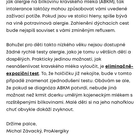
jak alergie na bílkovinu kravského mléka (ABKM), tak
intolerance laktózy mohou způsobovat vámi uvedené
zažívací potíže. Pokud jsou ve stolici hleny, spíše bývá
na vině potravinová alergie. Zahlenění dýchacích cest
bude nejspíš souviset s vámi zmíněným refluxem.
Bohužel pro děti takto nízkého věku nejsou dostupné
žádné rychlé testy alergie, jako je tomu u větších dětí a
dospělých. Prakticky jedinou možností, jak
nesnášenlivost kravského mléka vyloučit, je
eliminačně-
expoziční test
. To, že holčičku již nekojíte, bude v tomto
případě znamenat zjednodušení testu. Obávám se ale,
že pokud se diagnóza ABKM potvrdí, nebude jiná
možnost než krmit dcerku umělým kojeneckým mlékem s
rozštěpenými bílkovinami. Malé děti si na jeho nahořklou
chuť obvykle dokáží zvyknout.
Držíme palce,
Michal Závacký, ProAlergiky