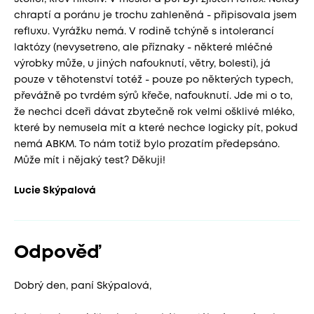
chraptí a poránu je trochu zahleněná - připisovala jsem
refluxu. Vyrážku nemá. V rodině tchýně s intolerancí
laktózy (nevysetreno, ale příznaky - některé mléčné
výrobky může, u jiných nafouknutí, větry, bolesti), já
pouze v těhotenství totéž - pouze po některých typech,
převážně po tvrdém sýrů křeče, nafouknutí. Jde mi o to,
že nechci dceři dávat zbytečně rok velmi ošklivé mléko,
které by nemusela mít a které nechce logicky pít, pokud
nemá ABKM. To nám totiž bylo prozatím předepsáno.
Může mít i nějaký test? Děkuji!
Lucie Skýpalová
Odpověď
Dobrý den, paní Skýpalová,