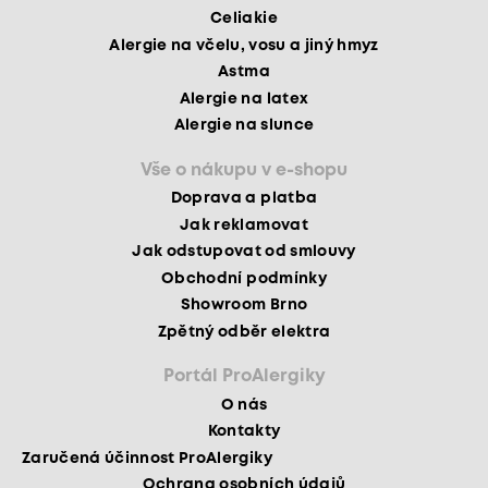
Celiakie
Alergie na včelu, vosu a jiný hmyz
Astma
Alergie na latex
Alergie na slunce
Vše o nákupu v e-shopu
Doprava a platba
Jak reklamovat
Jak odstupovat od smlouvy
Obchodní podmínky
Showroom Brno
Zpětný odběr elektra
Portál ProAlergiky
O nás
Kontakty
Zaručená účinnost ProAlergiky
Ochrana osobních údajů