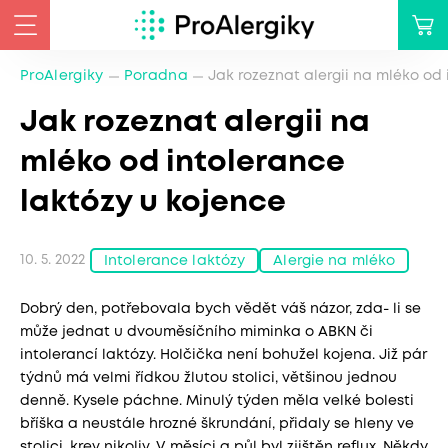
ProAlergiky
Poradna
Jak rozeznat alergii na mléko od
Jak rozeznat alergii na
mléko od intolerance
laktózy u kojence
10. 5. 2022
Intolerance laktózy
Alergie na mléko
Dobrý den, potřebovala bych vědět váš názor, zda- li se
může jednat u dvouměsíčního miminka o ABKN či
intolerancí laktózy. Holčička není bohužel kojena. Již pár
týdnů má velmi řídkou žlutou stolici, většinou jednou
denně. Kysele páchne. Minulý týden měla velké bolesti
bříška a neustále hrozné škrundání, přidaly se hleny ve
stolici, krev nikoliv. V měsíci a půl byl zjištěn reflux. Někdy