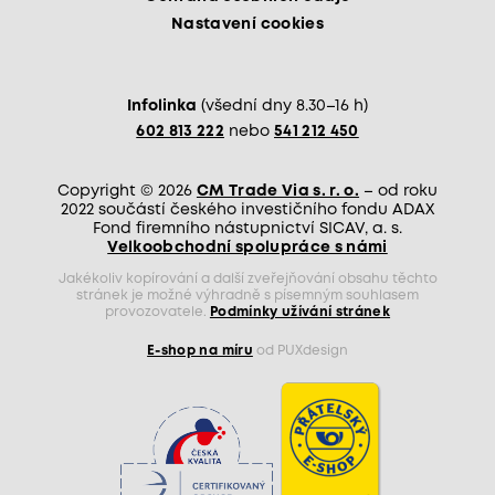
Nastavení cookies
Infolinka
(všední dny 8.30–16 h)
602 813 222
nebo
541 212 450
Copyright © 2026
CM Trade Via s. r. o.
– od roku
2022 součástí českého investičního fondu ADAX
Fond firemního nástupnictví SICAV, a. s.
Velkoobchodní spolupráce s námi
Jakékoliv kopírování a další zveřejňování obsahu těchto
stránek je možné výhradně s písemným souhlasem
provozovatele.
Podmínky užívání stránek
E-shop na míru
od PUXdesign