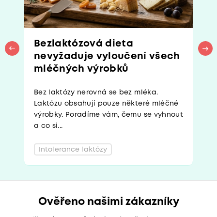
Bezlaktózová dieta
nevyžaduje vyloučení všech
mléčných výrobků
Bez laktózy nerovná se bez mléka.
Laktózu obsahují pouze některé mléčné
výrobky. Poradíme vám, čemu se vyhnout
a co si...
Intolerance laktózy
Ověřeno našimi zákazníky