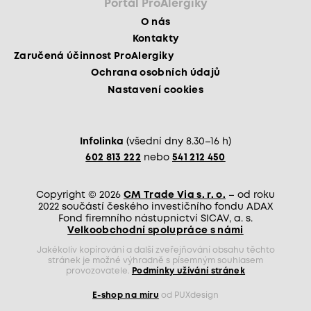
Portál ProAlergiky
O nás
Kontakty
Zaručená účinnost ProAlergiky
Ochrana osobních údajů
Nastavení cookies
Infolinka
(všední dny 8.30–16 h)
602 813 222
nebo
541 212 450
Copyright © 2026
CM Trade Via s. r. o.
– od roku
2022 součástí českého investičního fondu ADAX
Fond firemního nástupnictví SICAV, a. s.
Velkoobchodní spolupráce s námi
Jakékoliv kopírování a další zveřejňování obsahu těchto
stránek je možné výhradně s písemným souhlasem
provozovatele.
Podmínky užívání stránek
E-shop na míru
od PUXdesign