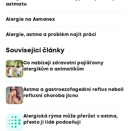
astmatu
Alergie na Asmanex
Alergie, astma a problém najít práci
Související články
Co nabízejí zdravotní pojišťovny
alergikům a astmatikům
Astma a gastroezofageální reflux neboli
refluxní choroba jícnu
Alergická rýma může přerůst v astma,
přesto ji lidé podceňují