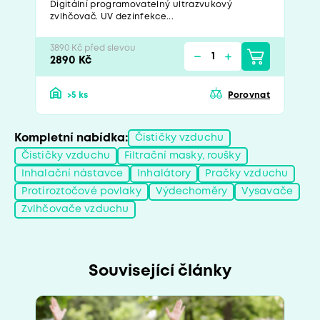
Digitální programovatelný ultrazvukový
zvlhčovač. UV dezinfekce...
3890 Kč před slevou
2890 Kč
>5 ks
Porovnat
Kompletní nabídka:
Čističky vzduchu
Čističky vzduchu
Filtrační masky, roušky
Inhalační nástavce
Inhalátory
Pračky vzduchu
Protiroztočové povlaky
Výdechoměry
Vysavače
Zvlhčovače vzduchu
Související články