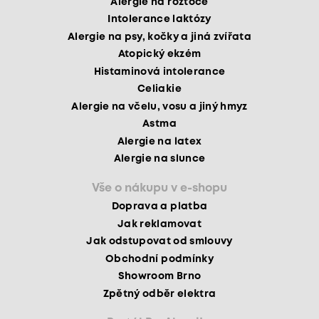
Alergie na roztoče
Intolerance laktózy
Alergie na psy, kočky a jiná zvířata
Atopický ekzém
Histaminová intolerance
Celiakie
Alergie na včelu, vosu a jiný hmyz
Astma
Alergie na latex
Alergie na slunce
Vše o nákupu v e-shopu
Doprava a platba
Jak reklamovat
Jak odstupovat od smlouvy
Obchodní podmínky
Showroom Brno
Zpětný odběr elektra