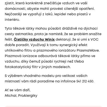
zjistit, která konkrétně znečišťuje vzduch ve vaší
domácnosti, abyste mohli provést cílenější opatření.
Nejčastěji se vypařují z laků, lepidel nebo plastů v
interiéru.
Tyto těkavé látky mohou působit dráždivě na dýchací
cesty astmatika, proto je namístě, že se problém snažíte
řešit.
Čističky vzduchu Winix
deklarují, že si umí s VOC
dobře poradit. Využívají k tomu synergický efekt
uhlíkového filtru a plazmového ionizátoru PlasmaWave.
Plazmová ionizace odbourává těkavé látky přímo ve
vzduchu, díky čemuž působí rychleji než třeba
fotokatalytický filtr v jiných modelech.
S výběrem vhodného modelu pro velikost vašich
místností vám rádi poradíme na infolince 541 212 450.
Ať se vám daří,
Michal, ProAlergiky