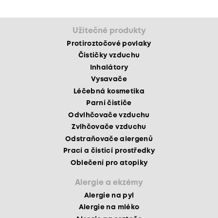
Užitečné produkty
Protiroztočové povlaky
Čističky vzduchu
Inhalátory
Vysavače
Léčebná kosmetika
Parní čističe
Odvlhčovače vzduchu
Zvlhčovače vzduchu
Odstraňovače alergenů
Prací a čisticí prostředky
Oblečení pro atopiky
Alergie a ekzémy
Alergie na pyl
Alergie na mléko