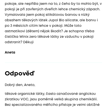
pokoje, ale nepřišla jsem na to, z čeho by to mohlo být, v
pokoji je při zavřených dveřích lehce chemický zápach.
Vymalovala jsem pokoj silikátovou barvou s nízký
obsahem těkavých látek Jupol Bio silicate, ale barvu i
po 3 měsících cítím lehce v pokoji. Může toto
astmatikovi (dětem) nějak škodit? Je schopna třeba
čistička Winix zero těkavé látky ze vzduchu v pokoji
odstranit? Děkuji
Aneta
Odpověď
Dobrý den, Aneto,
těkavé organické látky, často označované anglickou
zkratkou VOC, jsou poměrně velká skupina chemikálií.
Bez specializovaného měřicího přístoje je velmi obtížné