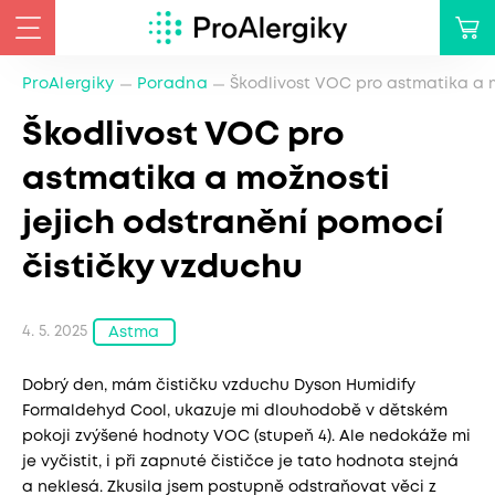
ProAlergiky
Poradna
Škodlivost VOC pro astmatika a m
Škodlivost VOC pro
astmatika a možnosti
jejich odstranění pomocí
čističky vzduchu
4. 5. 2025
Astma
Dobrý den, mám čističku vzduchu Dyson Humidify
Formaldehyd Cool, ukazuje mi dlouhodobě v dětském
pokoji zvýšené hodnoty VOC (stupeň 4). Ale nedokáže mi
je vyčistit, i při zapnuté čističce je tato hodnota stejná
a neklesá. Zkusila jsem postupně odstraňovat věci z