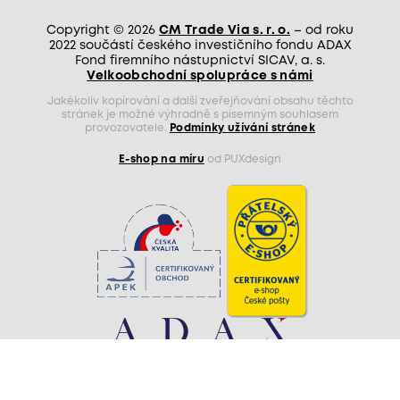
Copyright © 2026
CM Trade Via s. r. o.
– od roku
2022 součástí českého investičního fondu ADAX
Fond firemního nástupnictví SICAV, a. s.
Velkoobchodní spolupráce s námi
Jakékoliv kopírování a další zveřejňování obsahu těchto
stránek je možné výhradně s písemným souhlasem
provozovatele.
Podmínky užívání stránek
E-shop na míru
od PUXdesign