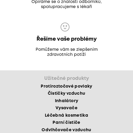
Opíráme se o znalosti odborníků,
spolupracujeme s lékaři
Řešíme vaše problémy
Pomůžeme vám se zlepšením
zdravotních potíží
Užitečné produkty
Protiroztočové povlaky
Čističky vzduchu
Inhalátory
Vysavače
Léčebná kosmetika
Parní čističe
Odvlhčovače vzduchu