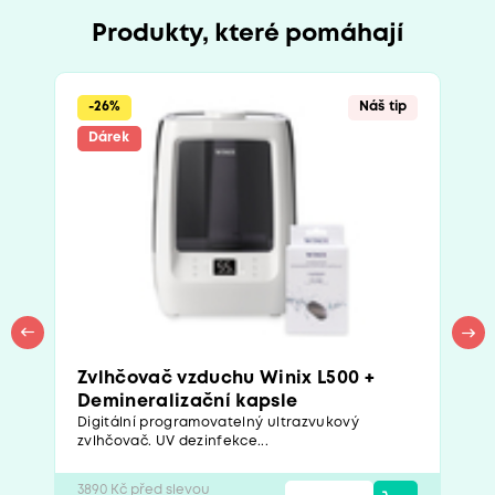
Produkty, které pomáhají
-26%
Náš tip
Dárek
Zvlhčovač vzduchu Winix L500 +
Demineralizační kapsle
Digitální programovatelný ultrazvukový
zvlhčovač. UV dezinfekce...
3890 Kč před slevou