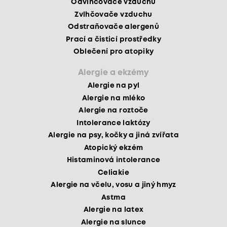
Odvlhčovače vzduchu
Zvlhčovače vzduchu
Odstraňovače alergenů
Prací a čisticí prostředky
Oblečení pro atopiky
Alergie a ekzémy
Alergie na pyl
Alergie na mléko
Alergie na roztoče
Intolerance laktózy
Alergie na psy, kočky a jiná zvířata
Atopický ekzém
Histaminová intolerance
Celiakie
Alergie na včelu, vosu a jiný hmyz
Astma
Alergie na latex
Alergie na slunce