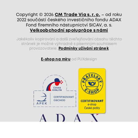
Copyright © 2026
CM Trade Via s. r. o.
– od roku
2022 součástí českého investičního fondu ADAX
Fond firemního nástupnictví SICAV, a. s.
Velkoobchodní spolupráce s námi
Jakékoliv kopírování a další zveřejňování obsahu těchto
stránek je možné výhradně s písemným souhlasem
provozovatele.
Podmínky užívání stránek
E-shop na míru
od PUXdesign