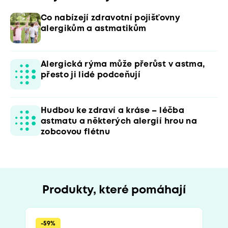
Co nabízejí zdravotní pojišťovny
alergikům a astmatikům
Alergická rýma může přerůst v astma,
přesto ji lidé podceňují
Hudbou ke zdraví a kráse – léčba
astmatu a některých alergií hrou na
zobcovou flétnu
Produkty, které pomáhají
-59%