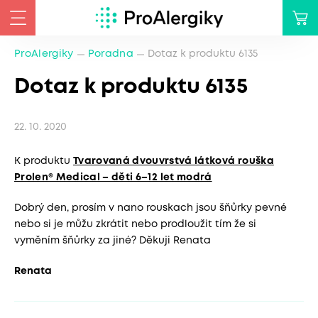
ProAlergiky
Poradna
Dotaz k produktu 6135
Dotaz k produktu 6135
22. 10. 2020
K produktu
Tvarovaná dvouvrstvá látková rouška
Prolen® Medical – děti 6–12 let modrá
Dobrý den, prosím v nano rouskach jsou šňůrky pevné
nebo si je můžu zkrátit nebo prodloužit tím že si
vyměním šňůrky za jiné? Děkuji Renata
Renata