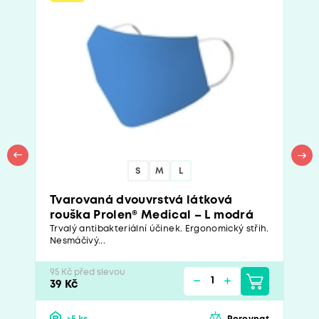
S
M
L
Tvarovaná dvouvrstvá látková
rouška Prolen® Medical – L modrá
Trvalý antibakteriální účinek. Ergonomický střih.
Nesmáčivý...
95 Kč před slevou
39 Kč