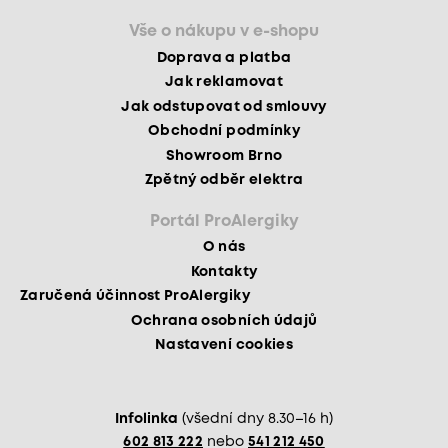
Vše o nákupu v e-shopu
Doprava a platba
Jak reklamovat
Jak odstupovat od smlouvy
Obchodní podmínky
Showroom Brno
Zpětný odběr elektra
Portál ProAlergiky
O nás
Kontakty
Zaručená účinnost ProAlergiky
Ochrana osobních údajů
Nastavení cookies
Infolinka
(všední dny 8.30–16 h)
602 813 222
nebo
541 212 450