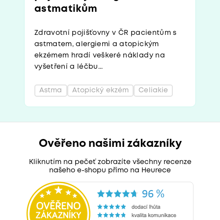
astmatikům
Zdravotní pojišťovny v ČR pacientům s
astmatem, alergiemi a atopickým
ekzémem hradí veškeré náklady na
vyšetření a léčbu...
Astma
Atopický ekzém
Celiakie
Ověřeno našimi zákazníky
Kliknutím na pečeť zobrazíte všechny recenze
našeho e-shopu přímo na Heurece