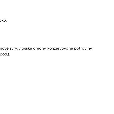
bků;
ové sýry, vlašské ořechy, konzervované potraviny,
od.).