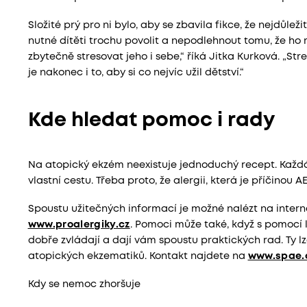
Složité prý pro ni bylo, aby se zbavila fikce, že nejdůlež
nutné dítěti trochu povolit a nepodlehnout tomu, že h
zbytečně stresovat jeho i sebe,“ říká Jitka Kurková. „Str
je nakonec i to, aby si co nejvíc užil dětství.“
Kde hledat pomoc i rady
Na atopický ekzém neexistuje jednoduchý recept. Každ
vlastní cestu. Třeba proto, že alergii, která je příčinou
Spoustu užitečných informací je možné nalézt na inter
www.proalergiky.cz
. Pomoci může také, když s pomocí 
dobře zvládají a dají vám spoustu praktických rad. Ty lz
atopických ekzematiků. Kontakt najdete na
www.spae.
Kdy se nemoc zhoršuje