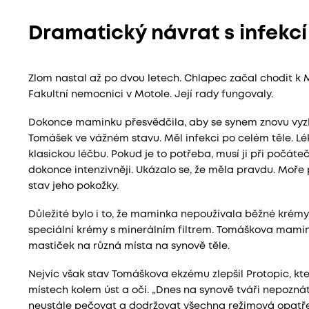
Dramatický návrat s infekc
Zlom nastal až po dvou letech. Chlapec začal chodit k 
Fakultní nemocnici v Motole. Její rady fungovaly.
Dokonce maminku přesvědčila, aby se synem znovu vyzkouš
Tomášek ve vážném stavu. Měl infekci po celém těle. Lé
klasickou léčbu. Pokud je to potřeba, musí ji při počá
dokonce intenzivněji. Ukázalo se, že měla pravdu. Moře
stav jeho pokožky.
Důležité bylo i to, že maminka nepoužívala běžné krémy
speciální krémy s minerálním filtrem. Tomáškova mamink
mastiček na různá místa na synově těle.
Nejvíc však stav Tomáškova ekzému zlepšil Protopic, kt
místech kolem úst a očí. „Dnes na synově tváři nepoznáte,
neustále pečovat a dodržovat všechna režimová opatře