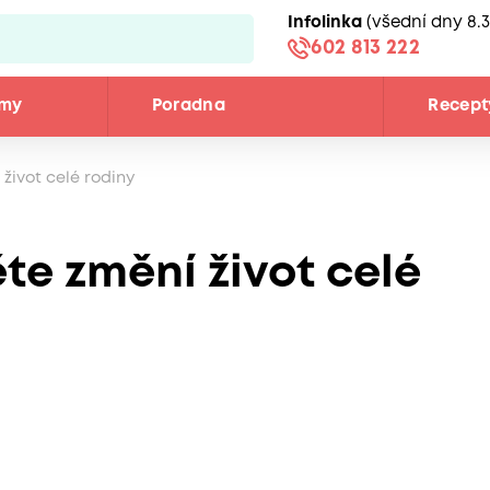
Infolinka
(všední dny 8.3
602 813 222
émy
Poradna
Recept
život celé rodiny
te změní život celé