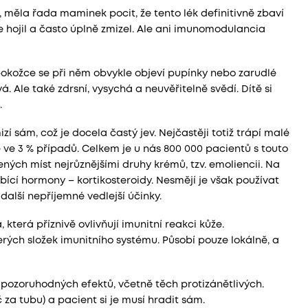
měla řada maminek pocit, že tento lék definitivně zbaví
e hojil a často úplně zmizel. Ale ani imunomodulancia
pokožce se při něm obvykle objeví pupínky nebo zarudlé
. Ale také zdrsní, vysychá a neuvěřitelně svědí. Dítě si
.
zí sám, což je docela častý jev. Nejčastěji totiž trápí malé
ze ve 3 % případů. Celkem je u nás 800 000 pacientů s touto
ých míst nejrůznějšími druhy krémů, tzv. emoliencii. Na
bící hormony – kortikosteroidy. Nesmějí je však používat
další nepříjemné vedlejší účinky.
terá příznivě ovlivňují imunitní reakci kůže.
rých složek imunitního systému. Působí pouze lokálně, a
í pozoruhodných efektů, včetně těch protizánětlivých.
za tubu) a pacient si je musí hradit sám.