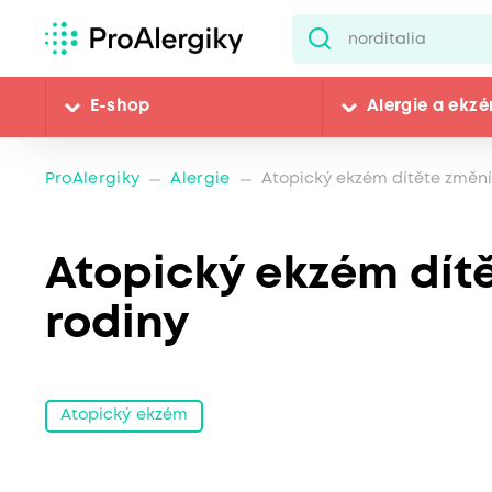
E-shop
Alergie a ekz
ProAlergiky
Alergie
Atopický ekzém dítěte změní 
Atopický ekzém dítě
rodiny
Atopický ekzém