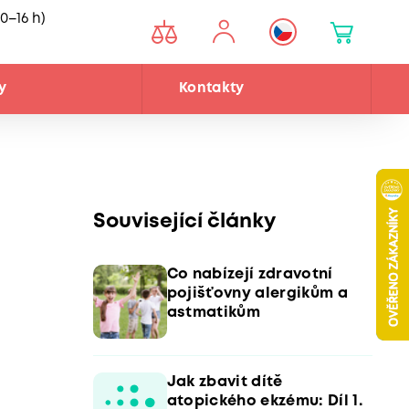
0–16 h)
y
Kontakty
Související články
Co nabízejí zdravotní
pojišťovny alergikům a
astmatikům
Jak zbavit dítě
atopického ekzému: Díl 1.