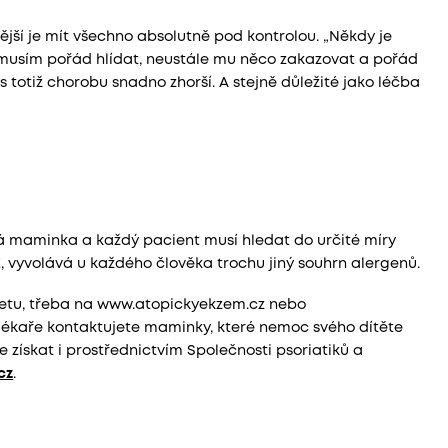
itější je mít všechno absolutně pod kontrolou. „Někdy je
o musím pořád hlídat, neustále mu něco zakazovat a pořád
es totiž chorobu snadno zhorší. A stejně důležité jako léčba
á maminka a každý pacient musí hledat do určité míry
 AE, vyvolává u každého člověka trochu jiný souhrn alergenů.
netu, třeba na www.atopickyekzem.cz nebo
lékaře kontaktujete maminky, které nemoc svého dítěte
e získat i prostřednictvím Společnosti psoriatiků a
cz
.