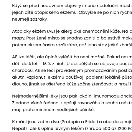
Když se před nedávnem objevily imunomodulační masti, 
jejich dítě atopického ekzému. Obvykle se po nich rychl
neumějí zázraky.
Atopický ekzém (AE) je alergické onemocnění kůže. Na 
mapy. Postižené místo se snadno zanítí a bolestivě mokvá
potom ekzém často rozškrábe, což jeho stav ještě zhorší
AE lze léčit, ale úplně vyléčit ho není možné. Pokud nezmi
děti do 4 let – 16 % z nich. U dospělých se objevuje pou
chorobou. AE se léčí pravidelným promazáváním postižen
akutní vzplanutí ekzému používají pacienti lokálně půso
dlouho, jinak se ošetřená kůže začne ztenčovat a hrozí i 
Nejmodernějšími léky jsou pak lokální imunomodulancia, k
Zjednodušeně řečeno, zlepšují rovnováhu a souhru někte
mají proto minimum vedlejších účinků.
K mání jsou zatím dva (Protopic a Elidel) a oba dosahuj
Nepatří ale k úplně levným lékům (zhruba 300 až 1200 Kč 