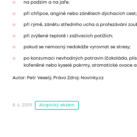
na podzim a na jaře;
při chřipce, angíně nebo zánětech dýchacích cest;
při rýmě, zánětu středního ucha a prořezávání zou
při zvýšené teplotě i zažívacích potížích;
pokud se nemocný nedokáže vyrovnat se stresy;
po konzumaci nevhodných potravin (čokoláda, plísň
kořeněné nebo kyselé pokrmy, aromatické ovoce ap
Autor: Petr Veselý, Právo Zdroj: Novinky.cz
Atopický ekzém
8. 6. 2009