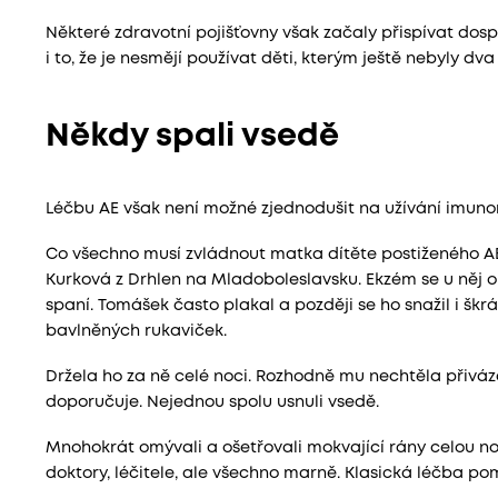
Některé zdravotní pojišťovny však začaly přispívat dosp
i to, že je nesmějí používat děti, kterým ještě nebyly dva 
Někdy spali vsedě
Léčbu AE však není možné zjednodušit na užívání imuno
Co všechno musí zvládnout matka dítěte postiženého A
Kurková z Drhlen na Mladoboleslavsku. Ekzém se u něj obj
spaní. Tomášek často plakal a později se ho snažil i š
bavlněných rukaviček.
Držela ho za ně celé noci. Rozhodně mu nechtěla přiváza
doporučuje. Nejednou spolu usnuli vsedě.
Mnohokrát omývali a ošetřovali mokvající rány celou no
doktory, léčitele, ale všechno marně. Klasická léčba pom