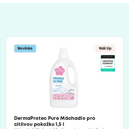
Novinka
Náš tip
DermaProtec Pure Máchadlo pro
citlivou pokožku 1,5 l