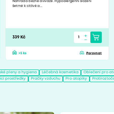
Náhrada běžné aviváže. Hypoalergenní složení
šetrné k citlivé a...
339 Kč
>5 ks
Porovnat
ské pleny a hygiena
Léčebná kosmetika
Oblečení pro at
ticí prostředky
Pračky vzduchu
Pro atopiky
Protiroztoč