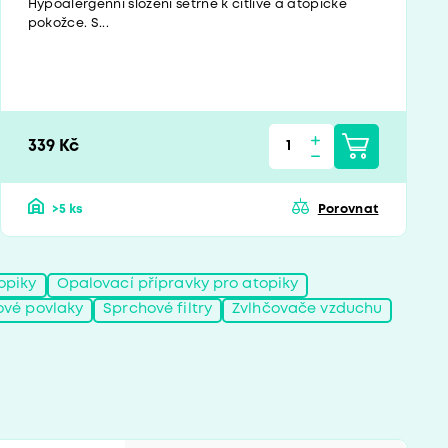
Hypoalergenní složení šetrné k citlivé a atopické
pokožce. S...
339 Kč
>5 ks
Porovnat
opiky
Opalovací přípravky pro atopiky
ové povlaky
Sprchové filtry
Zvlhčovače vzduchu