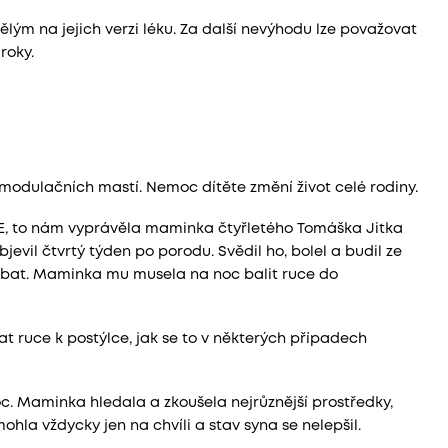
ělým na jejich verzi léku. Za další nevýhodu lze považovat
roky.
modulačních mastí. Nemoc dítěte změní život celé rodiny.
E, to nám vyprávěla maminka čtyřletého Tomáška Jitka
evil čtvrtý týden po porodu. Svědil ho, bolel a budil ze
krábat. Maminka mu musela na noc balit ruce do
t ruce k postýlce, jak se to v některých případech
c. Maminka hledala a zkoušela nejrůznější prostředky,
ohla vždycky jen na chvíli a stav syna se nelepšil.