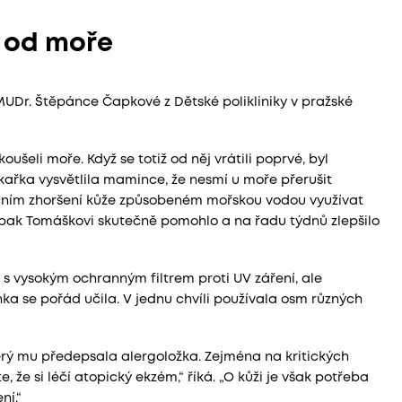
í od moře
MUDr. Štěpánce Čapkové z Dětské polikliniky v pražské
eli moře. Když se totiž od něj vrátili poprvé, byl
kařka vysvětlila mamince, že nesmí u moře přerušit
tečním zhoršení kůže způsobeném mořskou vodou využívat
 pak Tomáškovi skutečně pomohlo a na řadu týdnů zlepšilo
 s vysokým ochranným filtrem proti UV záření, ale
a se pořád učila. V jednu chvíli používala osm různých
erý mu předepsala alergoložka. Zejména na kritických
 že si léčí atopický ekzém,“ říká. „O kůži je však potřeba
ní.“