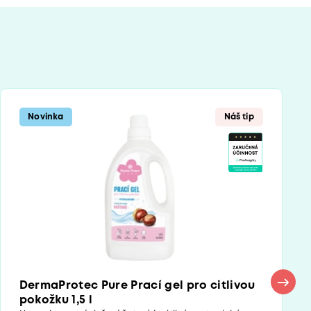
Novinka
Náš tip
DermaProtec Pure Prací gel pro citlivou
pokožku 1,5 l