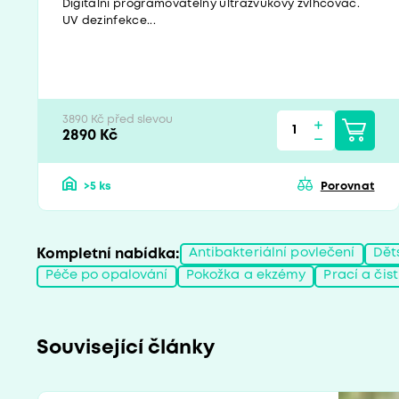
Digitální programovatelný ultrazvukový zvlhčovač.
UV dezinfekce...
3890 Kč před slevou
2890 Kč
>5 ks
Porovnat
Kompletní nabídka:
Antibakteriální povlečení
Dět
Péče po opalování
Pokožka a ekzémy
Prací a čis
Související články