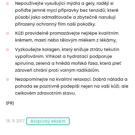
Nepoužívejte vysušující mýdla a gely, raději si
pořiďte jemné mycí přípravky bez tenzidů, které
působí jako odmašťovače a zbytečně narušují
přirozený ochranný film naší pokožky.
Kůži pravidelně promazávejte nejlépe kvalitním
krémem, mastí nebo tělovým mlékem z lékárny
.
Vyzkoušejte kolagen, který snižuje ztrátu tekutin
vypařováním. Vlhkost a hydrataci podporuje
spirulina, zelená a hnědá mořská řasa, která pleť
zároveň chrání proti volným radikálům.
Nezapomínejte na kvalitní relaxaci. Dobrá nálada a
pohoda se pozitivně podepíší nejen na vaší kůži, ale
celkovém zdravotním stavu.
(PR)
18. 9. 2017
Atopický ekzém