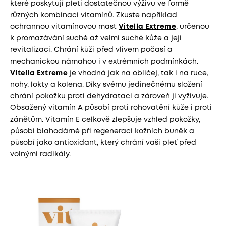
které poskytují pleti dostatečnou výživu ve formě
různých kombinací vitamínů. Zkuste například
ochrannou vitamínovou mast
Vitella Extreme
, určenou
k promazávání suché až velmi suché kůže a její
revitalizaci. Chrání kůži před vlivem počasí a
mechanickou námahou i v extrémních podmínkách.
Vitella Extreme
je vhodná jak na obličej, tak i na ruce,
nohy, lokty a kolena. Díky svému jedinečnému složení
chrání pokožku proti dehydrataci a zároveň ji vyživuje.
Obsažený vitamín A působí proti rohovatění kůže i proti
zánětům. Vitamín E celkově zlepšuje vzhled pokožky,
působí blahodárně při regeneraci kožních buněk a
působí jako antioxidant, který chrání vaši pleť před
volnými radikály.