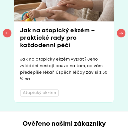
Jak na atopický ekzém –
praktické rady pro
každodenní péči
Jak na atopický ekzém vyzrát? Jeho
zvládání nestojí pouze na tom, co vám
předepíše lékař. Úspěch léčby závisí z 50
% na...
Atopický ekzém
Ověřeno našimi zákazníky