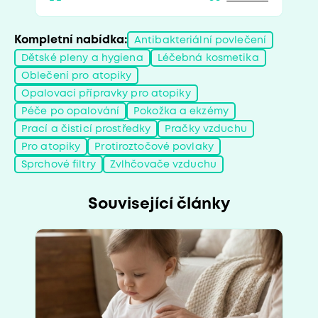
Kompletní nabídka:
Antibakteriální povlečení
Dětské pleny a hygiena
Léčebná kosmetika
Oblečení pro atopiky
Opalovací přípravky pro atopiky
Péče po opalování
Pokožka a ekzémy
Prací a čisticí prostředky
Pračky vzduchu
Pro atopiky
Protiroztočové povlaky
Sprchové filtry
Zvlhčovače vzduchu
Související články