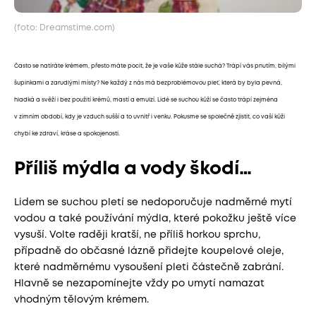
(foto: Dreamstime.com)
Často se natíráte krémem, přesto máte pocit, že je vaše kůže stále suchá? Trápí vás pnutím, bílými
šupinkami a zarudlými místy? Ne každý z nás má bezproblémovou pleť, která by byla pevná,
hladká a svěží i bez použití krémů, mastí a emulzí. Lidé se suchou kůží se často trápí zejména
v zimním období, kdy je vzduch sušší a to uvnitř i venku. Pokusme se společně zjistit, co vaší kůži
chybí ke zdraví, kráse a spokojenosti.
Příliš mýdla a vody škodí…
Lidem se suchou pletí se nedoporučuje nadměrné mytí
vodou a také používání mýdla, které pokožku ještě více
vysuší. Volte raději kratší, ne příliš horkou sprchu,
případně do občasné lázně přidejte koupelové oleje,
které nadměrnému vysoušení pleti částečně zabrání.
Hlavně se nezapomínejte vždy po umytí namazat
vhodným tělovým krémem.