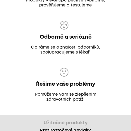
Produkty v e-shopu pečlivě vybíráme,
prověřujeme a testujeme
Odborně a seriózně
Opíráme se o znalosti odborníků,
spolupracujeme s lékaři
Řešíme vaše problémy
Pomůžeme vám se zlepšením
zdravotních potíží
Užitečné produkty
Protiroztočové povlaky