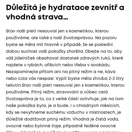
Důležitá je hydratace zevnitř a
vhodná strava…
Stav naší pleti nesouvisí jen s kosmetikou, kterou
používáme, ale také s naší životosprávou. Na pozoru
byste se měla mít hlavně v případě, že se poslední
dobou suchost vaší pokožky zhoršila. Dbejte na to, aby
váš jídelníček obsahoval dostatek zdravých tuků, které
najdete v rybách, oříšcích nebo třeba v avokádu.
Nezapomínejte přitom ani na pitný režim a ne, káva
nebo cola vás nespasí. Vypít byste měla zhruba 2-3 litry
tekutin.Stav naší pleti nesouvisí jen s kosmetikou, kterou
používáme. Pitný režim, stravování a vůbec celá
životospráva je to, co z velké části ovlivňuje, jak na tom
naše pokožka byla, je a bude. I v chladných měsících,
kdy se nevyhneme suchému vzduchu v místnostech, je
důležité dodržovat pitný režim. Vhodná je čistá voda,
ovocné nebo bylinné čaje, případně ředěné ovocné