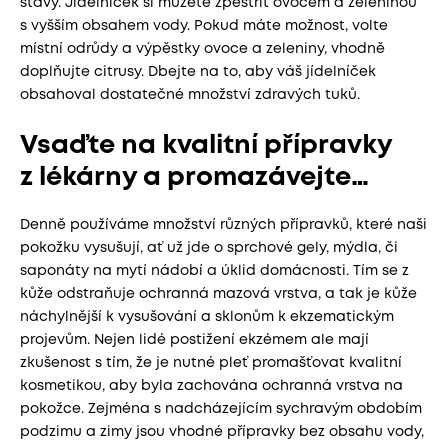
šťávy. Jídelníček si můžete zpestřit ovocem a zeleninou
s vyšším obsahem vody. Pokud máte možnost, volte
místní odrůdy a výpěstky ovoce a zeleniny, vhodně
doplňujte citrusy. Dbejte na to, aby váš jídelníček
obsahoval dostatečné množství zdravých tuků.
Vsaďte na kvalitní přípravky
z lékárny a promazávejte…
Denně používáme množství různých přípravků, které naši
pokožku vysušují, ať už jde o sprchové gely, mýdla, či
saponáty na mytí nádobí a úklid domácnosti. Tím se z
kůže odstraňuje ochranná mazová vrstva, a tak je kůže
náchylnější k vysušování a sklonům k ekzematickým
projevům. Nejen lidé postižení ekzémem ale mají
zkušenost s tím, že je nutné pleť promašťovat kvalitní
kosmetikou, aby byla zachována ochranná vrstva na
pokožce. Zejména s nadcházejícím sychravým obdobím
podzimu a zimy jsou vhodné přípravky bez obsahu vody,