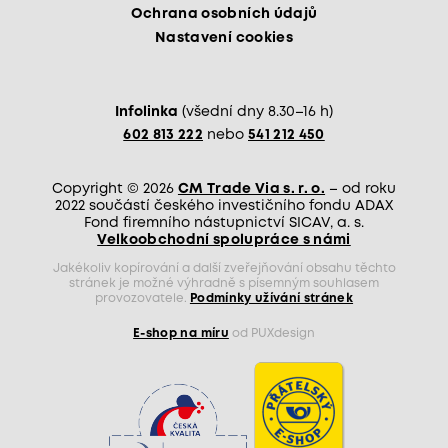
Ochrana osobních údajů
Nastavení cookies
Infolinka
(všední dny 8.30–16 h)
602 813 222
nebo
541 212 450
Copyright © 2026
CM Trade Via s. r. o.
– od roku
2022 součástí českého investičního fondu ADAX
Fond firemního nástupnictví SICAV, a. s.
Velkoobchodní spolupráce s námi
Jakékoliv kopírování a další zveřejňování obsahu těchto
stránek je možné výhradně s písemným souhlasem
provozovatele.
Podmínky užívání stránek
E-shop na míru
od PUXdesign