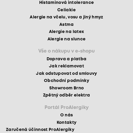
Histaminová intolerance
Celiakie
Alergie na včelu, vosu a jiný hmyz
Astma
Alergie na latex
Alergie na slunce
Vše o nákupu v e-shopu
Doprava a platba
Jak reklamovat
Jak odstupovat od smlouvy
Obchodní podmínky
Showroom Brno
Zpětný odběr elektra
Portál ProAlergiky
O nás
Kontakty
Zaručená účinnost ProAlergiky