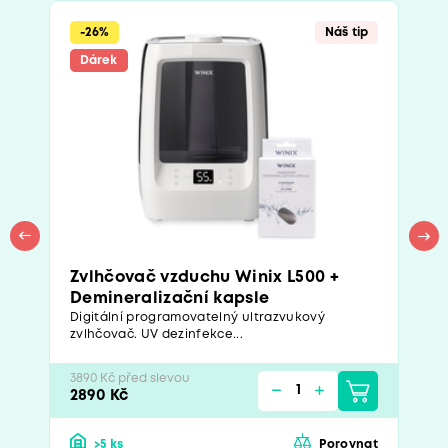
-26%
Náš tip
Dárek
Zvlhčovač vzduchu Winix L500 +
Demineralizační kapsle
Digitální programovatelný ultrazvukový
zvlhčovač. UV dezinfekce...
3890 Kč před slevou
2890 Kč
>5 ks
Porovnat