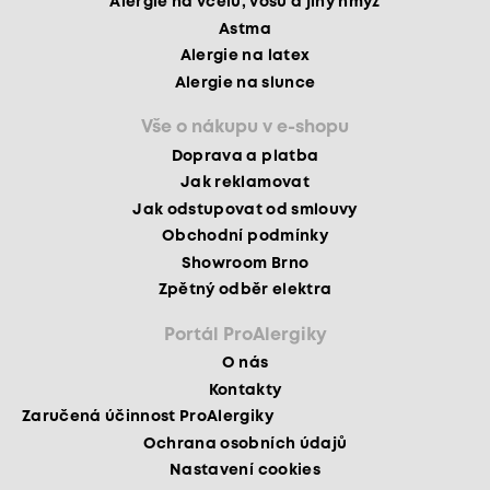
Alergie na včelu, vosu a jiný hmyz
Astma
Alergie na latex
Alergie na slunce
Vše o nákupu v e-shopu
Doprava a platba
Jak reklamovat
Jak odstupovat od smlouvy
Obchodní podmínky
Showroom Brno
Zpětný odběr elektra
Portál ProAlergiky
O nás
Kontakty
Zaručená účinnost ProAlergiky
Ochrana osobních údajů
Nastavení cookies