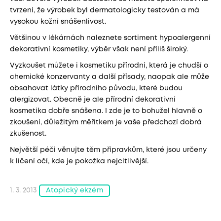
tvrzení, že výrobek byl dermatologicky testován a má
vysokou kožní snášenlivost.
Většinou v lékárnách naleznete sortiment hypoalergenní
dekorativní kosmetiky, výběr však není příliš široký.
Vyzkoušet můžete i kosmetiku přírodní, která je chudší o
chemické konzervanty a další přísady, naopak ale může
obsahovat látky přírodního původu, které budou
alergizovat. Obecně je ale přírodní dekorativní
kosmetika dobře snášena. I zde je to bohužel hlavně o
zkoušení, důležitým měřítkem je vaše předchozí dobrá
zkušenost.
Největší péči věnujte těm přípravkům, které jsou určeny
k líčení očí, kde je pokožka nejcitlivější.
1. 3. 2013
Atopický ekzém