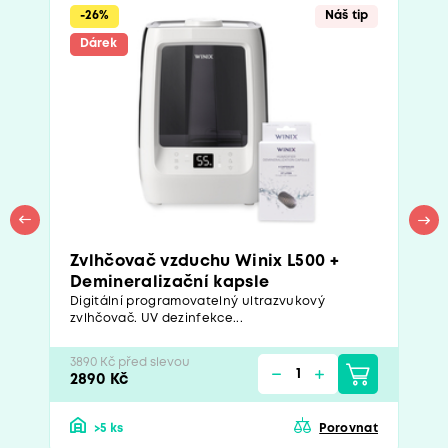
-26%
Náš tip
Dárek
Zvlhčovač vzduchu Winix L500 +
Demineralizační kapsle
Digitální programovatelný ultrazvukový
zvlhčovač. UV dezinfekce...
3890 Kč před slevou
2890 Kč
>5 ks
Porovnat