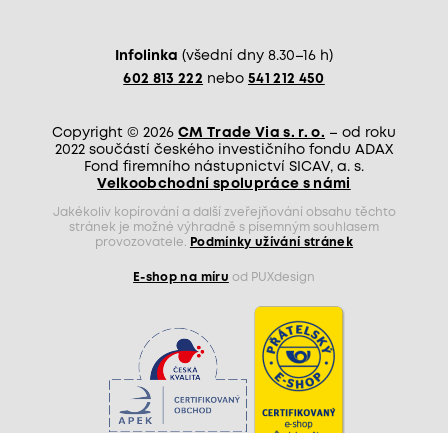
Infolinka
(všední dny 8.30–16 h)
602 813 222
nebo
541 212 450
Copyright © 2026
CM Trade Via s. r. o.
– od roku
2022 součástí českého investičního fondu ADAX
Fond firemního nástupnictví SICAV, a. s.
Velkoobchodní spolupráce s námi
Jakékoliv kopírování a další zveřejňování obsahu těchto
stránek je možné výhradně s písemným souhlasem
provozovatele.
Podmínky užívání stránek
E-shop na míru
od PUXdesign