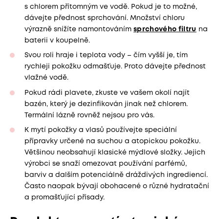
s chlorem přítomným ve vodě. Pokud je to možné,
dávejte přednost sprchování. Množství chloru
výrazně snížíte namontováním
sprchového filtru
na
baterii v koupelně.
Svou roli hraje i teplota vody – čím vyšší je, tím
rychleji pokožku odmašťuje. Proto dávejte přednost
vlažné vodě.
Pokud rádi plavete, zkuste ve vašem okolí najít
bazén, který je dezinfikován jinak než chlorem.
Termální lázně rovněž nejsou pro vás.
K mytí pokožky a vlasů používejte speciální
přípravky určené na suchou a atopickou pokožku.
Většinou neobsahují klasické mýdlové složky. Jejich
výrobci se snaží omezovat používání parfémů,
barviv a dalším potenciálně dráždivých ingrediencí.
Často naopak bývají obohacené o různé hydratační
a promašťující přísady.