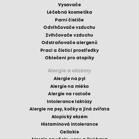
Vysavače
Léčebná kosmetika
Parní čističe
Odvlhčovače vzduchu
Zvlhčovače vzduchu
Odstraňovače alergenů
Prací a čisticí prostředky
Oblečení pro atopiky
Alergie a ekzémy
Alergie na pyl
Alergie na mléko
Alergie na roztoče
Intolerance laktózy
Alergie na psy, kočky a jiná zvířata
Atopický ekzém
Histaminová intolerance
Celiakie