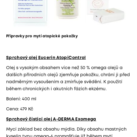
Přípravky pro mytí atopické pokožky
Sprchový olej Eucerin AtopiControl
Olej s vysokým obsahem více než 50 % omega olejů a
dalších přírodních olejů zjemňuje pokožku, chrání ji před
nadměrným vysoušením a zmírňuje svědění. K použití
během chronických i akutních fázích ekzému.
Balení: 400 ml
Cena: 479 Kč
Sprchový čistící olej A-DERMA Exomega
Mycí základ bez obsahu mýdla. Díky obsahu mastných
kyselin typu omega-6 promašťuje již během mytí.