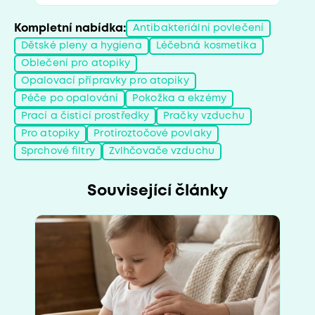
Kompletní nabídka:
Antibakteriální povlečení
Dětské pleny a hygiena
Léčebná kosmetika
Oblečení pro atopiky
Opalovací přípravky pro atopiky
Péče po opalování
Pokožka a ekzémy
Prací a čisticí prostředky
Pračky vzduchu
Pro atopiky
Protiroztočové povlaky
Sprchové filtry
Zvlhčovače vzduchu
Související články