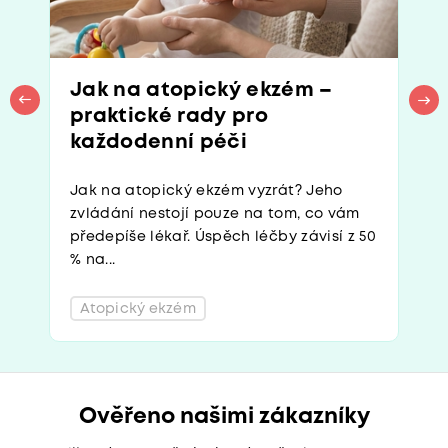
Jak na atopický ekzém –
praktické rady pro
každodenní péči
Jak na atopický ekzém vyzrát? Jeho
zvládání nestojí pouze na tom, co vám
předepíše lékař. Úspěch léčby závisí z 50
% na...
Atopický ekzém
Ověřeno našimi zákazníky