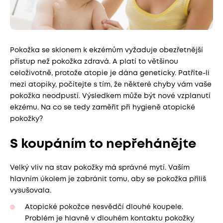
Pokožka se sklonem k ekzémům vyžaduje obezřetnější
přístup než pokožka zdravá. A platí to většinou
celoživotně, protože atopie je dána geneticky. Patříte-li
mezi atopiky, počítejte s tím, že některé chyby vám vaše
pokožka neodpustí. Výsledkem může být nové vzplanutí
ekzému. Na co se tedy zaměřit při hygieně atopické
pokožky?
S koupáním to nepřehánějte
Velký vliv na stav pokožky má správné mytí. Vaším
hlavním úkolem je zabránit tomu, aby se pokožka příliš
vysušovala.
Atopické pokožce nesvědčí dlouhé koupele.
Problém je hlavně v dlouhém kontaktu pokožky