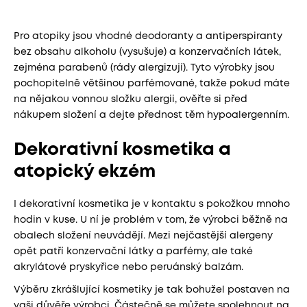
Pro atopiky jsou vhodné deodoranty a antiperspiranty
bez obsahu alkoholu (vysušuje) a konzervačních látek,
zejména parabenů (rády alergizují). Tyto výrobky jsou
pochopitelně většinou parfémované, takže pokud máte
na nějakou vonnou složku alergii, ověřte si před
nákupem složení a dejte přednost těm hypoalergenním.
Dekorativní kosmetika a
atopický ekzém
I dekorativní kosmetika je v kontaktu s pokožkou mnoho
hodin v kuse. U ní je problém v tom, že výrobci běžně na
obalech složení neuvádějí. Mezi nejčastější alergeny
opět patří konzervační látky a parfémy, ale také
akrylátové pryskyřice nebo peruánský balzám.
Výběru zkrášlující kosmetiky je tak bohužel postaven na
vaši důvěře výrobci. Částečně se můžete spolehnout na