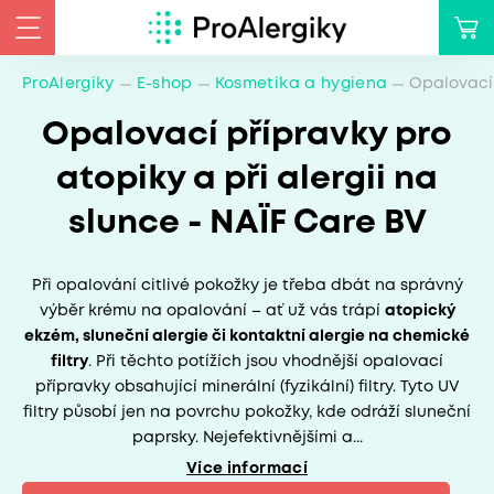
ProAlergiky
E-shop
Kosmetika a hygiena
Opalovací
Opalovací přípravky pro
atopiky a při alergii na
slunce - NAÏF Care BV
Při opalování citlivé pokožky je třeba dbát na správný
výběr krému na opalování – ať už vás trápí
atopický
ekzém, sluneční alergie či kontaktní alergie na chemické
filtry
. Při těchto potížích jsou vhodnější opalovací
přípravky obsahující minerální (fyzikální) filtry. Tyto UV
filtry působí jen na povrchu pokožky, kde odráží sluneční
paprsky. Nejefektivnějšími a...
Více informací