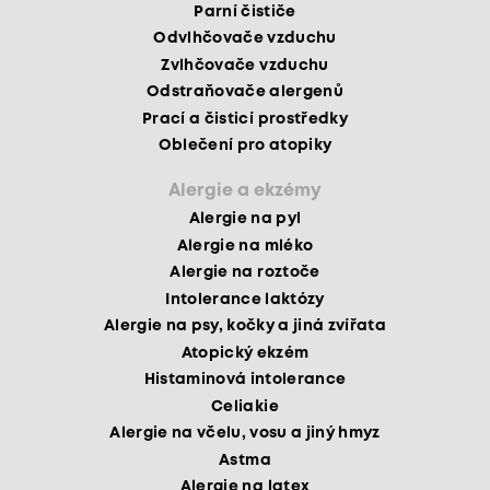
Parní čističe
Odvlhčovače vzduchu
Zvlhčovače vzduchu
Odstraňovače alergenů
Prací a čisticí prostředky
Oblečení pro atopiky
Alergie a ekzémy
Alergie na pyl
Alergie na mléko
Alergie na roztoče
Intolerance laktózy
Alergie na psy, kočky a jiná zvířata
Atopický ekzém
Histaminová intolerance
Celiakie
Alergie na včelu, vosu a jiný hmyz
Astma
Alergie na latex