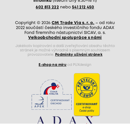
Infolinka
(všední dny 8.30–16 h)
602 813 222
nebo
541 212 450
Copyright © 2026
CM Trade Via s. r. o.
– od roku
2022 součástí českého investičního fondu ADAX
Fond firemního nástupnictví SICAV, a. s.
Velkoobchodní spolupráce s námi
Jakékoliv kopírování a další zveřejňování obsahu těchto
stránek je možné výhradně s písemným souhlasem
provozovatele.
Podmínky užívání stránek
E-shop na míru
od PUXdesign