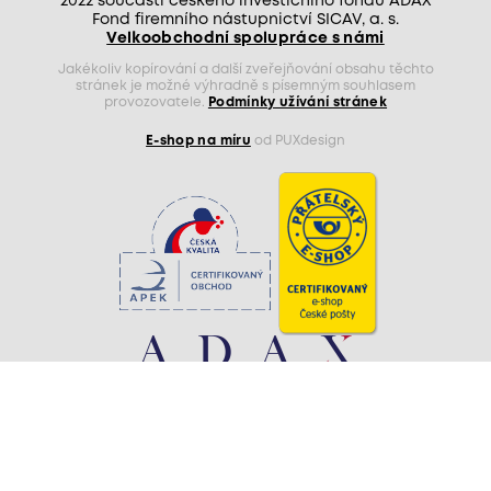
2022 součástí českého investičního fondu ADAX
Fond firemního nástupnictví SICAV, a. s.
Velkoobchodní spolupráce s námi
Jakékoliv kopírování a další zveřejňování obsahu těchto
stránek je možné výhradně s písemným souhlasem
provozovatele.
Podmínky užívání stránek
E-shop na míru
od PUXdesign