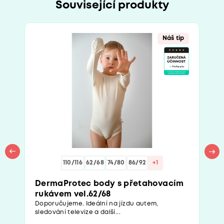
Související produkty
Náš tip
110/116
62/68
74/80
86/92
+1
DermaProtec body s přetahovacím
rukávem vel.62/68
Doporučujeme. Ideální na jízdu autem,
sledování televize a další...