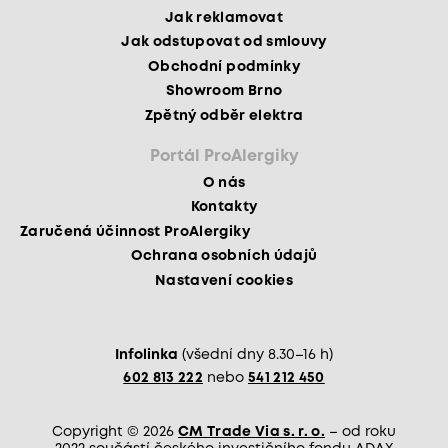
Jak reklamovat
Jak odstupovat od smlouvy
Obchodní podmínky
Showroom Brno
Zpětný odběr elektra
Portál ProAlergiky
O nás
Kontakty
Zaručená účinnost ProAlergiky
Ochrana osobních údajů
Nastavení cookies
Infolinka
(všední dny 8.30–16 h)
602 813 222
nebo
541 212 450
Copyright © 2026
CM Trade Via s. r. o.
– od roku