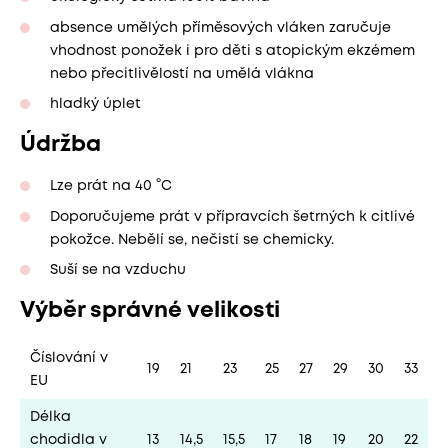
absence umělých příměsových vláken zaručuje
vhodnost ponožek i pro děti s atopickým ekzémem
nebo přecitlivělostí na umělá vlákna
hladký úplet
Údržba
Lze prát na 40 °C
Doporučujeme prát v přípravcích šetrných k citlivé
pokožce. Nebělí se, nečistí se chemicky.
Suší se na vzduchu
Výběr správné velikosti
Číslování v
19
21
23
25
27
29
30
33
EU
Délka
chodidla v
13
14,5
15,5
17
18
19
20
22