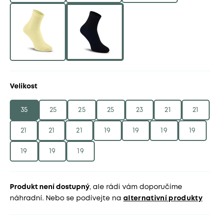
Velikost
35
25
25
25
23
21
21
21
21
21
19
19
19
19
19
19
19
Produkt není dostupný
, ale rádi vám doporučíme
náhradní. Nebo se podívejte na
alternativní produkty