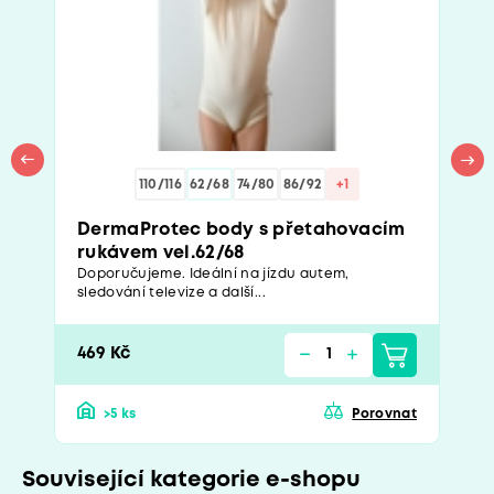
110/116
62/68
74/80
86/92
+1
DermaProtec body s přetahovacím
rukávem vel.62/68
Doporučujeme. Ideální na jízdu autem,
sledování televize a další...
469 Kč
>5 ks
Porovnat
Související kategorie e-shopu