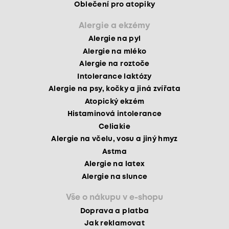
Oblečení pro atopiky
Alergie a ekzémy
Alergie na pyl
Alergie na mléko
Alergie na roztoče
Intolerance laktózy
Alergie na psy, kočky a jiná zvířata
Atopický ekzém
Histaminová intolerance
Celiakie
Alergie na včelu, vosu a jiný hmyz
Astma
Alergie na latex
Alergie na slunce
Vše o nákupu v e-shopu
Doprava a platba
Jak reklamovat