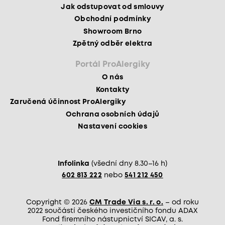
Jak odstupovat od smlouvy
Obchodní podmínky
Showroom Brno
Zpětný odběr elektra
Portál ProAlergiky
O nás
Kontakty
Zaručená účinnost ProAlergiky
Ochrana osobních údajů
Nastavení cookies
Infolinka
(všední dny 8.30–16 h)
602 813 222
nebo
541 212 450
Copyright © 2026
CM Trade Via s. r. o.
– od roku
2022 součástí českého investičního fondu ADAX
Fond firemního nástupnictví SICAV, a. s.