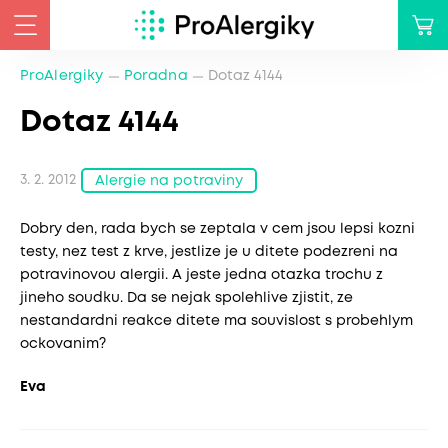
ProAlergiky
Poradna
Dotaz 4144
Dotaz 4144
3. 2. 2012
Alergie na potraviny
Dobry den, rada bych se zeptala v cem jsou lepsi kozni
testy, nez test z krve, jestlize je u ditete podezreni na
potravinovou alergii. A jeste jedna otazka trochu z
jineho soudku. Da se nejak spolehlive zjistit, ze
nestandardni reakce ditete ma souvislost s probehlym
ockovanim?
Eva