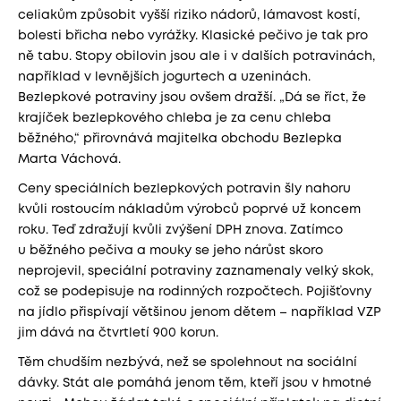
celiakům způsobit vyšší riziko nádorů, lámavost kostí,
bolesti břicha nebo vyrážky. Klasické pečivo je tak pro
ně tabu. Stopy obilovin jsou ale i v dalších potravinách,
například v levnějších jogurtech a uzeninách.
Bezlepkové potraviny jsou ovšem dražší. „Dá se říct, že
krajíček bezlepkového chleba je za cenu chleba
běžného,“ přirovnává majitelka obchodu Bezlepka
Marta Váchová.
Ceny speciálních bezlepkových potravin šly nahoru
kvůli rostoucím nákladům výrobců poprvé už koncem
roku. Teď zdražují kvůli zvýšení DPH znova. Zatímco
u běžného pečiva a mouky se jeho nárůst skoro
neprojevil, speciální potraviny zaznamenaly velký skok,
což se podepisuje na rodinných rozpočtech. Pojišťovny
na jídlo přispívají většinou jenom dětem – například VZP
jim dává na čtvrtletí 900 korun.
Těm chudším nezbývá, než se spolehnout na sociální
dávky. Stát ale pomáhá jenom těm, kteří jsou v hmotné