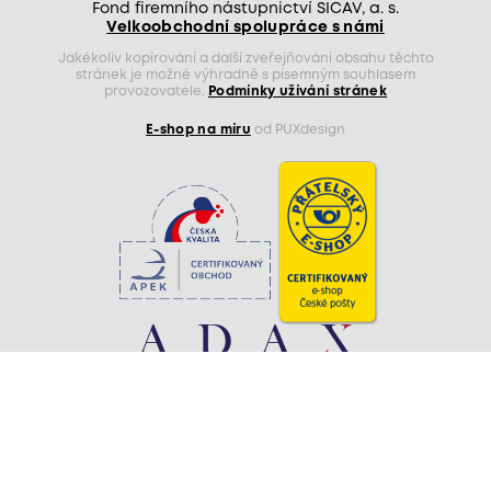
Fond firemního nástupnictví SICAV, a. s.
Velkoobchodní spolupráce s námi
Jakékoliv kopírování a další zveřejňování obsahu těchto
stránek je možné výhradně s písemným souhlasem
provozovatele.
Podmínky užívání stránek
E-shop na míru
od PUXdesign