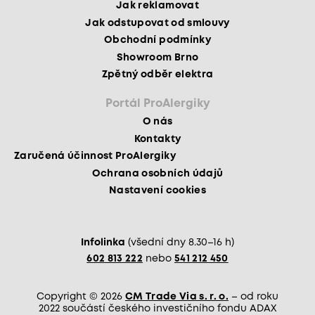
Jak reklamovat
Jak odstupovat od smlouvy
Obchodní podmínky
Showroom Brno
Zpětný odběr elektra
Portál ProAlergiky
O nás
Kontakty
Zaručená účinnost ProAlergiky
Ochrana osobních údajů
Nastavení cookies
Infolinka
(všední dny 8.30–16 h)
602 813 222
nebo
541 212 450
Copyright © 2026
CM Trade Via s. r. o.
– od roku
2022 součástí českého investičního fondu ADAX