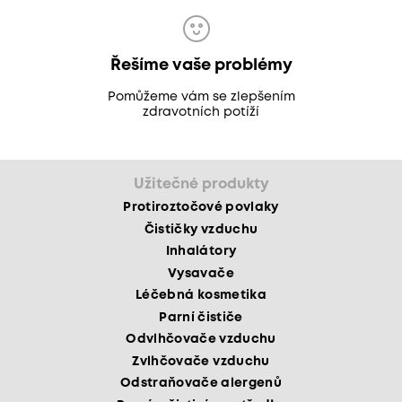
Řešíme vaše problémy
Pomůžeme vám se zlepšením
zdravotních potíží
Užitečné produkty
Protiroztočové povlaky
Čističky vzduchu
Inhalátory
Vysavače
Léčebná kosmetika
Parní čističe
Odvlhčovače vzduchu
Zvlhčovače vzduchu
Odstraňovače alergenů