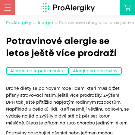
ProAlergiky
Alergie
Potravinové alergie se letos ještě 
Potravinové alergie se
letos ještě více prodraží
Alergie na lepek (mouku)
Alergie na potraviny
Drahé diety se po Novém roce lidem, kteří musí držet
přísný stravovací režim, ještě více prodražily. Zvýšení
DPH tak ještě přitížilo napjatým rodinným rozpočtům.
Například u celiaků, lidí, kteří nesmějí většinu obilovin, se
výdaje na jídlo zvýšily o dvě stě až pět set korun
měsíčně. Dieta je přitom na tuto chorobu jediným lékem.
Potraviny obsahující pšenici nebo ječmen mohou