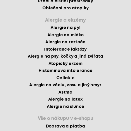
Prací a čisticí prostředky
Oblečení pro atopiky
Alergie a ekzémy
Alergie na pyl
Alergie na mléko
Alergie na roztoče
Intolerance laktózy
Alergie na psy, kočky a jiná zvířata
Atopický ekzém
Histaminová intolerance
Celiakie
Alergie na včelu, vosu a jiný hmyz
Astma
Alergie na latex
Alergie na slunce
Vše o nákupu v e-shopu
Doprava a platba