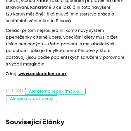
nouzi. „Mohou žádat také o speciální příplatek na dietní
stravování. Konkrétně u celiaků činí toto navýšení
120 korun měsíčně,“ říká mluvčí ministerstva práce a
sociálních věcí Viktorie Plívová.
Celiaci přitom nejsou jediní, komu nový systém
z peněženky citelně ubere. Speciální diety musí držet
tisíce nemocných – třeba pacienti s metabolickými
poruchami, jako je fenylketonurie. Příspěvky, které
dostávají, jsou podle pacientských sdružení v porovnání
s výdaji marginální.
Zdroj:
www.ceskatelevize.cz
16. 1. 2012
Alergie na lepek (mouku)
Alergie na potraviny
Související články