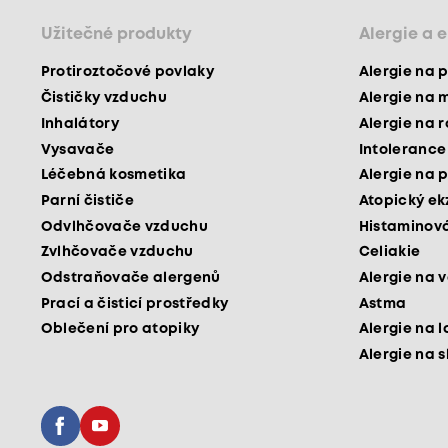
Užitečné produkty
Alergie a 
Protiroztočové povlaky
Alergie na p
Čističky vzduchu
Alergie na 
Inhalátory
Alergie na 
Vysavače
Intolerance
Léčebná kosmetika
Alergie na p
Parní čističe
Atopický e
Odvlhčovače vzduchu
Histaminová
Zvlhčovače vzduchu
Celiakie
Odstraňovače alergenů
Alergie na v
Prací a čisticí prostředky
Astma
Oblečení pro atopiky
Alergie na l
Alergie na 