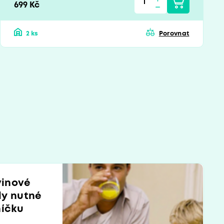
699 Kč
2 ks
Porovnat
vinové
dy nutné
níčku