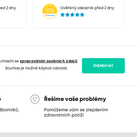
ed 2 dny
Ověřený zákazník před 2 dny
uhlasím se
zpracováním osobních údajů
.
Odebírat
Souhlas je možné kdykoli odvolat.
ě
Řešíme vaše problémy
dborníků,
Pomůžeme vám se zlepšením
zdravotních potíží