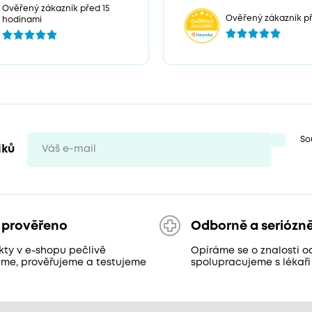
Ověřený zákazník před 15
Ověřený zákazník př
hodinami
So
iků
 prověřeno
Odborně a seriózn
kty v e-shopu pečlivě
Opíráme se o znalosti o
áme, prověřujeme a testujeme
spolupracujeme s lékaři