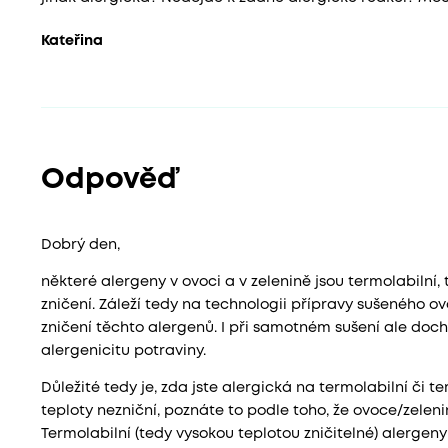
Kateřina
Odpověď
Dobrý den,
některé alergeny v ovoci a v zelenině jsou termolabilní,
zničení. Záleží tedy na technologii přípravy sušeného o
zničení těchto alergenů. I při samotném sušení ale docház
alergenicitu potraviny.
Důležité tedy je, zda jste alergická na termolabilní či 
teploty nezniční, poznáte to podle toho, že ovoce/zel
Termolabilní (tedy vysokou teplotou zničitelné) alergen