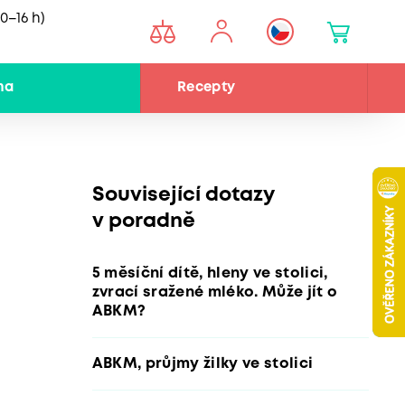
0–16 h)
na
Recepty
Související dotazy
v poradně
5 měsíční dítě, hleny ve stolici,
zvrací sražené mléko. Může jít o
ABKM?
ABKM, průjmy žilky ve stolici