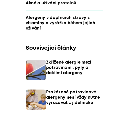
Akné a užívání proteinů
Alergeny v doplňcích stravy s
vitamíny a vyrážka během jejich
užívání
Související články
Zkřížené alergie mezi
potravinami, pyly a
dalšími alergeny
Prokázané potravinové
alergeny není vždy nutné
vyřazovat z jídelníčku