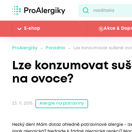
E-shop
Akce & Dop
ProAlergiky
Poradna
Lze konzumovat sušené ovoc
Lze konzumovat suše
na ovoce?
Alergie na potraviny
23. 11. 2015
Hezký den! Mám dotaz ohledně potravinové alergie - lz
jinak alergická? Nedojde k žádné alergické reakci? Moc