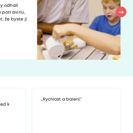
ty odhalí
u potravinu,
 že byste ji
„Rychlost a balení.“
ned k