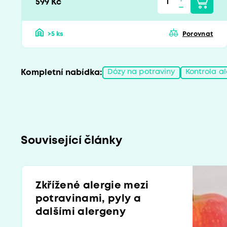
599 Kč
>5 ks
Porovnat
Kompletní nabídka:
Dózy na potraviny
Kontrola al
Související články
Zkřížené alergie mezi
potravinami, pyly a
dalšími alergeny