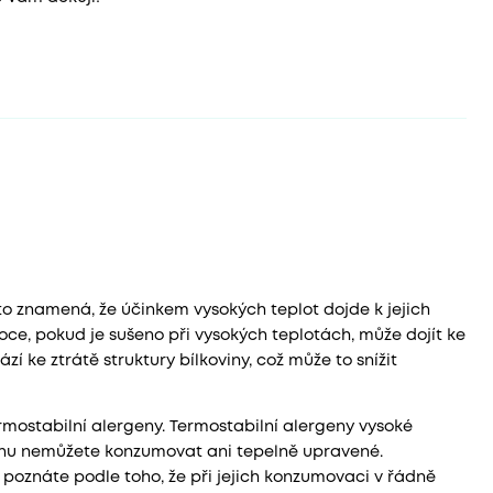
 to znamená, že účinkem vysokých teplot dojde k jejich
voce, pokud je sušeno při vysokých teplotách, může dojít ke
í ke ztrátě struktury bílkoviny, což může to snížit
termostabilní alergeny. Termostabilní alergeny vysoké
eninu nemůžete konzumovat ani tepelně upravené.
y poznáte podle toho, že při jejich konzumovaci v řádně