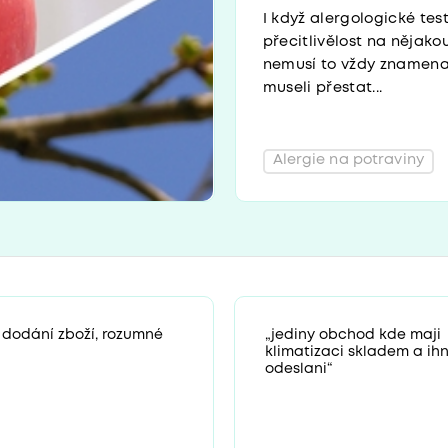
I když alergologické tes
přecitlivělost na nějako
nemusí to vždy znamenat,
museli přestat...
Alergie na potraviny
 dodání zboží, rozumné
„jediny obchod kde maji
klimatizaci skladem a ih
odeslani“