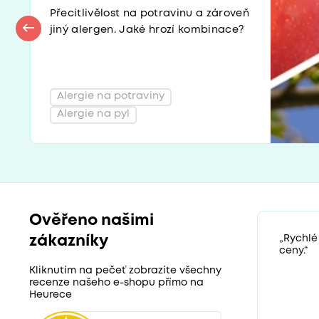
Přecitlivělost na potravinu a zároveň
jiný alergen. Jaké hrozí kombinace?
Alergie na potraviny
Alergie na pyl
Ověřeno našimi
zákazníky
„Rychlé
ceny.“
Kliknutím na pečeť zobrazíte všechny
recenze našeho e-shopu přímo na
Heurece