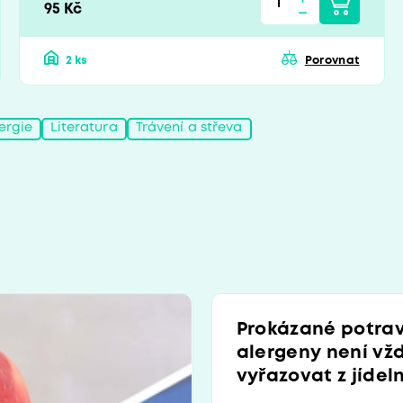
95 Kč
2 ks
Porovnat
ergie
Literatura
Trávení a střeva
Prokázané potra
alergeny není vž
vyřazovat z jídel