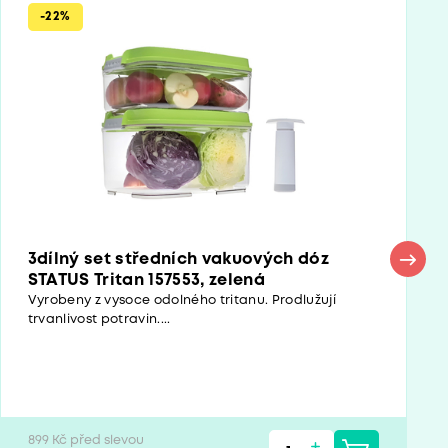
-22%
3dílný set středních vakuových dóz
STATUS Tritan 157553, zelená
Vyrobeny z vysoce odolného tritanu. Prodlužují
trvanlivost potravin....
899 Kč před slevou