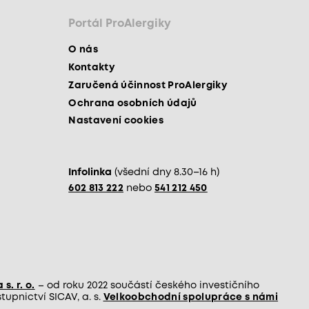
Portál ProAlergiky
O nás
Kontakty
Zaručená účinnost ProAlergiky
Ochrana osobních údajů
Nastavení cookies
Infolinka
(všední dny 8.30–16 h)
602 813 222
nebo
541 212 450
s. r. o.
– od roku 2022 součástí českého investičního
upnictví SICAV, a. s.
Velkoobchodní spolupráce s námi