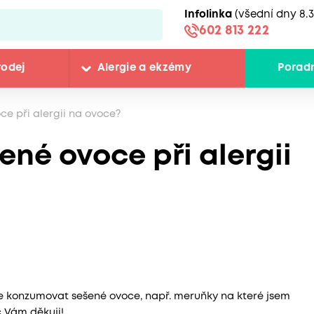
Infolinka
(všední dny 8.3
602 813 222
rodej
Alergie a ekzémy
Porad
e při alergii na ovoce?
né ovoce při alergii
e konzumovat sešené ovoce, např. meruňky na které jsem
 Vám děkuji!