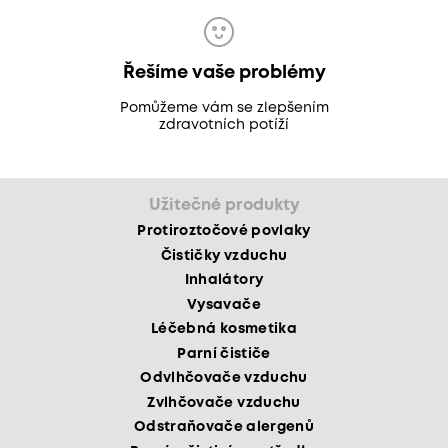
Řešíme vaše problémy
Pomůžeme vám se zlepšením
zdravotních potíží
Užitečné produkty
Protiroztočové povlaky
Čističky vzduchu
Inhalátory
Vysavače
Léčebná kosmetika
Parní čističe
Odvlhčovače vzduchu
Zvlhčovače vzduchu
Odstraňovače alergenů