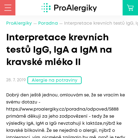
ProAlergiky
Poradna
Interpretace krevních testů IgG, 
Interpretace krevních
testů IgG, IgA a IgM na
kravské mléko II
28. 7. 2019
Alergie na potraviny
Dobrý den ještě jednou, omlouvám se, že se vracím ke
svému dotazu -
https://www.proalergiky.cz/poradna/odpoved/5888
primárně děkuji za jeho zodpovězení - tedy že se
výsledky IgA, IgM a IgG nevztahují k laktóze,nýbrž ke
kravské bílkovině. Že se nejedná o alergii, nýbrž o
intoleranci, vím, nicméně zajímalo by mě, proč je tedy