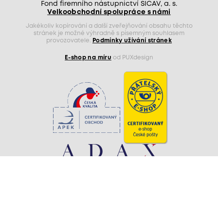
Fond firemního nástupnictví SICAV, a. s.
Velkoobchodní spolupráce s námi
Jakékoliv kopírování a další zveřejňování obsahu těchto
stránek je možné výhradně s písemným souhlasem
provozovatele.
Podmínky užívání stránek
E-shop na míru
od PUXdesign