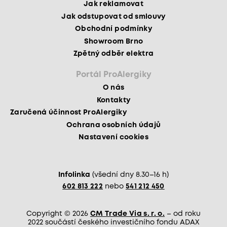
Jak reklamovat
Jak odstupovat od smlouvy
Obchodní podmínky
Showroom Brno
Zpětný odběr elektra
Portál ProAlergiky
O nás
Kontakty
Zaručená účinnost ProAlergiky
Ochrana osobních údajů
Nastavení cookies
Infolinka
(všední dny 8.30–16 h)
602 813 222
nebo
541 212 450
Copyright © 2026
CM Trade Via s. r. o.
– od roku
2022 součástí českého investičního fondu ADAX