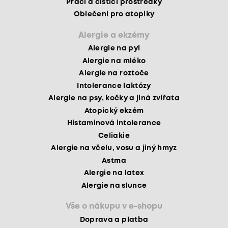
Prací a čisticí prostředky
Oblečení pro atopiky
Alergie a ekzémy
Alergie na pyl
Alergie na mléko
Alergie na roztoče
Intolerance laktózy
Alergie na psy, kočky a jiná zvířata
Atopický ekzém
Histaminová intolerance
Celiakie
Alergie na včelu, vosu a jiný hmyz
Astma
Alergie na latex
Alergie na slunce
Vše o nákupu v e-shopu
Doprava a platba