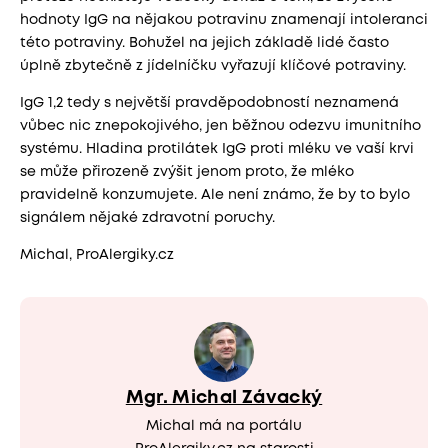
hodnoty IgG na nějakou potravinu znamenají intoleranci
této potraviny. Bohužel na jejich základě lidé často
úplně zbytečně z jídelníčku vyřazují klíčové potraviny.
IgG 1,2 tedy s největší pravděpodobností neznamená
vůbec nic znepokojivého, jen běžnou odezvu imunitního
systému. Hladina protilátek IgG proti mléku ve vaší krvi
se může přirozeně zvýšit jenom proto, že mléko
pravidelně konzumujete. Ale není známo, že by to bylo
signálem nějaké zdravotní poruchy.
Michal, ProAlergiky.cz
Mgr. Michal Závacký
Michal má na portálu