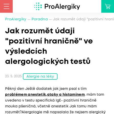
ProAlergiky
Poradna
Jak rozumět údaji "pozitivní hran
Jak rozumět údaji
"pozitivní hraničně" ve
výsledcích
alergologických testů
23. 5. 2025
Alergie na léky
Pěkný den Ještě dodatek jak jsem psal s tím
problémem anestetik,ataky a histaminem
. mám tam
uvedeno v testu specifická IgE- pozitivní hraničně
mouka pšeničná, včetně anestetik Jak tomu mám
rozumět?Alergologie mě napsalala že nejsem alergický