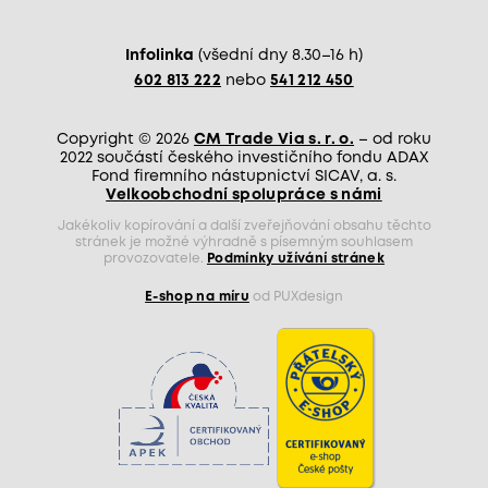
Infolinka
(všední dny 8.30–16 h)
602 813 222
nebo
541 212 450
Copyright © 2026
CM Trade Via s. r. o.
– od roku
2022 součástí českého investičního fondu ADAX
Fond firemního nástupnictví SICAV, a. s.
Velkoobchodní spolupráce s námi
Jakékoliv kopírování a další zveřejňování obsahu těchto
stránek je možné výhradně s písemným souhlasem
provozovatele.
Podmínky užívání stránek
E-shop na míru
od PUXdesign