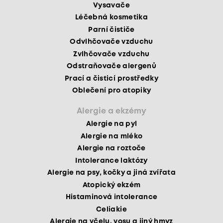
Vysavače
Léčebná kosmetika
Parní čističe
Odvlhčovače vzduchu
Zvlhčovače vzduchu
Odstraňovače alergenů
Prací a čisticí prostředky
Oblečení pro atopiky
Alergie a ekzémy
Alergie na pyl
Alergie na mléko
Alergie na roztoče
Intolerance laktózy
Alergie na psy, kočky a jiná zvířata
Atopický ekzém
Histaminová intolerance
Celiakie
Alergie na včelu, vosu a jiný hmyz