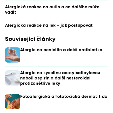
Alergická reakce na aulin a co dalšího může
vadit
Alergická reakce na lék – jak postupovat
Související články
Alergie na penicilin a další antibiotika
Alergie na kyselinu acetylsalicylovou
neboli aspirin a další nesteroidní
protizánětlivé léky
Fotoalergická a fototoxická dermatitida